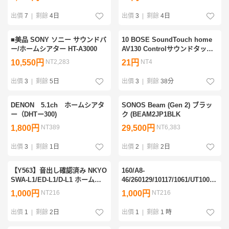
3343326
ームシアターシステム ボーズ
3364650
出價
7
|
剩餘
4日
出價
3
|
剩餘
4日
■美品 SONY ソニー サウンドバ
10 BOSE SoundTouch home
ー/ホームシアター HT-A3000
AV130 Controlサウンドタッチ
wireless ホームシアターシステ
10,550円
NT2,283
21円
NT4
ム リモコン欠品 動作未確認
出價
3
|
剩餘
5日
出價
3
|
剩餘
38分
DENON 5.1ch ホームシアタ
SONOS Beam (Gen 2) ブラッ
ー（DHTー300)
ク (BEAM2JP1BLK
1,800円
NT389
29,500円
NT6,383
出價
3
|
剩餘
1日
出價
2
|
剩餘
2日
【Y563】音出し確認済み NKYO
160/A8-
SWA-L1/ED-L1/D-L1 ホームシ
46/260129/10117/1061/UT1000
アターシステム オンキョー
YAMAHA VS-10 ホームシアタ
1,000円
NT216
1,000円
NT216
5.1ch 臨場感 映画 ドラマなどに
5.1ch VS-10/SW-VS10/NX-
VS10C/NX-VS10E/NX-VS10M
出價
1
|
剩餘
2日
出價
1
|
剩餘
1 時
リモコン付 動作確認OK