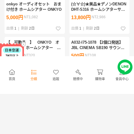
onkyo オーディオセット おま
(☆∀☆)★美品★デノンDENON
け付き ホームシアター ONKYO
DHT-S316 ホームシアターサウ
ンドバーシステム ワイヤレスサ
5,000円
NT1,082
13,800円
NT2,986
ブウーファー付令和7年11月購
入 長期保証付き
出價
1
|
剩餘
2日
出價
1
|
剩餘
2日
【 可動品 】 ONKYO オ
A032-I75-1078 【2個口発送】
ンキヨー ホームシアター ス
JBL CINEMA SB190 サウンド
ピーカー D-105F 他
バー サブウーファー スピーカ
1,480円
NT320
500円
NT108
ー 音出し確認済み IJ
出價
1
|
剩餘
2日
出價
1
|
剩餘
2日
限定
首頁
分類
追蹤
競標中
購物車
會員中心
φ YAMAHA NS-M225 サラウン
【 C 】1385 BOSE
商店
優惠
ドスピーカーペア ヤマハ オー
SoundTouch AV 520 ホームシ
ディオ機器 音響機器 家庭用 ス
アターシステム ボーズ 181997
500円
NT108
1円
NT0
ピーカー のみ 通電未確認
免服務費
出價
1
|
剩餘
4日
出價
1
|
剩餘
2日
＊【通電OK】SONY HT-S350
SONY ソニー BDV-N1B 5.1ch
サウンドバー ホームシアターシ
ホームシアターシステム サラウ