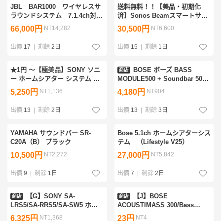
JBL BAR1000 ワイヤレスサ
送料無料！！【美品・初期化
ラウンドシステム 7.1.4ch対
済】Sonos Beamスマートサウ
応 サブウーファー付き
ンドバー Gen2 (第2世代) ブラッ
66,000円
NT14,282
30,500円
NT6,600
ク
出價
17
|
剩餘
2日
出價
15
|
剩餘
1日
★1円 〜【極美品】SONY ソニ
BOSE ボーズ BASS
商店
ー ホームシアター システム サ
MODULE500 + Soundbar 500
ウンドバー SA-ST5000 音響機
ベースモジュール サウンドバー
5,250円
NT1,136
4,180円
NT904
材
セット □ 768B4-1
出價
13
|
剩餘
2日
出價
13
|
剩餘
3日
YAMAHA サウンドバー SR-
Bose 5.1ch ホームシアターシス
C20A（B） ブラック
テム （Lifestyle V25）
10,500円
NT2,272
27,000円
NT5,842
出價
9
|
剩餘
1日
出價
7
|
剩餘
2日
【G】SONY SA-
【J】BOSE
商店
商店
LRS5/SA-RRS5/SA-SW5 ホー
ACOUSTIMASS 300/Bass
ムシアターシステム ソニー
Module 700/Soundbar 700 ホ
6,325円
NT1,368
23円
NT4