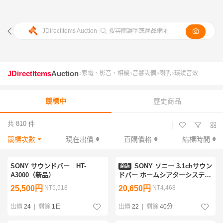
JDirectItems Auction
|
搜尋關鍵字或商品網址
JDirectItems
Auction
家電、影音、相機
音響設備
喇叭
環繞音效
競標中
歷史商品
共 810 件
|
競標次數
現在出價
直購價格
結標時間
SONY サウンドバー HT-
SONY ソニー 3.1chサウン
商店
A3000（新品）
ドバー ホームシアターシステム
HT-A3000 2022年製 ドルビーア
25,500円
NT5,518
20,650円
NT4,468
トモス・DTS:X対応 □ 768D8-3
出價
24
|
剩餘
1日
出價
22
|
剩餘
40分