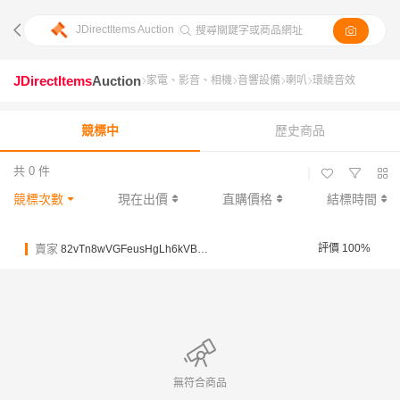
JDirectItems Auction
|
搜尋關鍵字或商品網址
JDirectItems
Auction
家電、影音、相機
音響設備
喇叭
環繞音效
競標中
歷史商品
共 0 件
|
競標次數
現在出價
直購價格
結標時間
賣家
評價 100%
82vTn8wVGFeusHgLh6kVBWwpSrA7u
無符合商品