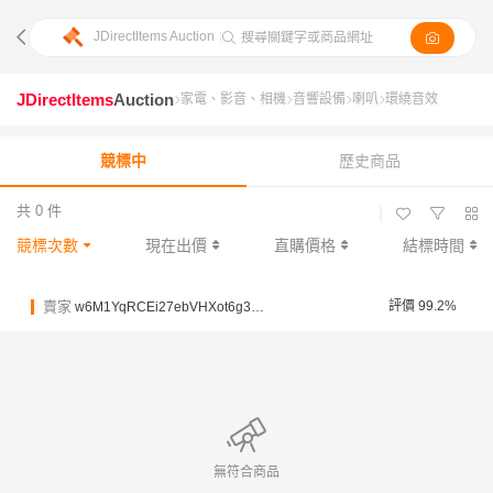
JDirectItems Auction
|
搜尋關鍵字或商品網址
JDirectItems
Auction
家電、影音、相機
音響設備
喇叭
環繞音效
競標中
歷史商品
共 0 件
|
競標次數
現在出價
直購價格
結標時間
賣家
評價 99.2%
w6M1YqRCEi27ebVHXot6g32VxRbY
無符合商品