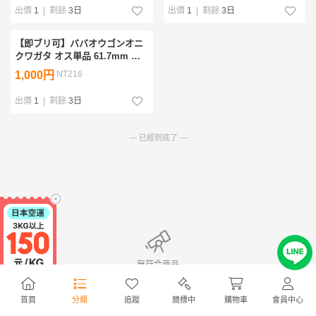
出價
1
|
剩餘
3日
出價
1
|
剩餘
3日
【即ブリ可】ババオウゴンオニ
クワガタ オス単品 61.7mm バ
バオウゴンオニ
1,000円
NT216
出價
1
|
剩餘
3日
— 已經到底了 —
無符合商品
首頁
分類
追蹤
競標中
購物車
會員中心