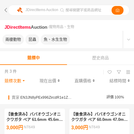
JDirectItems Auction
|
搜尋關鍵字或商品網址
JDirectItems
Auction
寵物用品、生物
兩棲動物
昆蟲
魚、水生生物
競標中
歷史商品
共 3 件
|
競標次數
現在出價
直購價格
結標時間
賣家
評價 100%
EN3JN8yPEx996ZircdR1e1ZvoxxQX
【後食済み】ババオウゴンオニ
【後食済み】ババオウゴンオニ
クワガタ ペア 61.6mm 45.6mm
クワガタ ペア 60.0mm 47.0mm
ババオウゴンオニ
ババオウゴンオニ
3,000円
NT649
3,000円
NT649