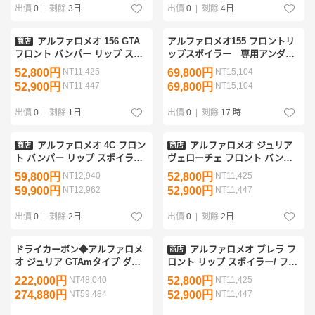
出價
0
|
剩餘
3日
出價
0
|
剩餘
4日
アルファロメオ 156 GTA
アルファロメオ155 フロントリ
商店
フロント バンパー リップ スポ
ップスポイラー 専用アンダー
イラー / アンダー スプリッター
フリッパー付き
52,800円
NT11,425
69,800円
NT15,104
エプロン バンパー ディフュー
52,900円
NT11,447
69,800円
NT15,104
ザー
出價
0
|
剩餘
1日
出價
0
|
剩餘
17 時
アルファロメオ 4C フロン
アルファロメオ ジュリア
商店
商店
ト バンパー リップ スポイラー /
ヴェローチェ フロント バンパ
アンダー スプリッター エプロ
ー リップ スポイラー / アンダー
59,800円
NT12,940
52,800円
NT11,425
ン バンパー ディフューザー
スプリッター エプロン バンパ
59,900円
NT12,962
52,900円
NT11,447
ー ディフューザー
出價
0
|
剩餘
2日
出價
0
|
剩餘
2日
ドライカーボン◆アルファロメ
アルファロメオ ブレラ フ
商店
オ ジュリア GTAmタイプ ダク
ロント リップ スポイラー/ フロ
ト付 カーボンボンネット エン
ント スプリッター エプロン デ
222,000円
NT48,040
52,800円
NT11,425
ジンフード ALFA GUILIA 車検
ィフューザー スカート フラッ
274,880円
NT59,484
52,900円
NT11,447
用 修理用 保険用
プ