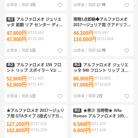
出價
0
|
剩餘
3日
出價
0
|
剩餘
17 時
アルファロメオ ジュリエ
現物1点即納◆アルファロメオ
商店
ッタ 前期 リア センター ディフ
2017〜ジュリア用 クアドリフォ
ューザー フィン/スプリッター
リオ仕様 カーボンディフューザ
47,800円
NT10,343
46,200円
NT9,997
スポイラー バンパー アンダー
ー/アンダースポイラ/本物カー
47,900円
NT10,365
110,000円
NT23,804
カナード
ボン/OUTLET
出價
0
|
剩餘
1日
出價
0
|
剩餘
11 時
アルファロメオ 159 フロ
アルファロメオ ジュリエ
商店
商店
ント リップ スポイラー V1/ フ
ッタ 940 フロント リップ スポ
ロント スプリッター バンパー
イラー / フロント スプリッター
52,800円
NT11,425
86,900円
NT18,805
エプロン ディフューザー
アンダー バンパー ディフュー
52,900円
NT11,447
87,000円
NT18,826
ザー カバー
出價
0
|
剩餘
1日
出價
0
|
剩餘
2日
★アルファロメオ 2017～ジュリ
★希少 当時物★ Alfa-
商店
ア用 GTAタイプ 2段式リアカー
Romeo アルファロメオ 105系
ボンウイング/リアウイング/リ
1300GT 純正 リア メッキ バン
127,200円
NT27,526
6,589円
NT1,425
アスポイラー/GIULIA/ALFA/GT
パー 外装 即納 棚31F2
162,800円
NT35,229
6,600円
NT1,428
ウイング