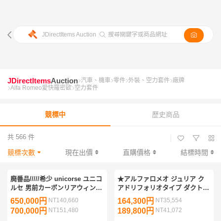
JDirectItems Auction
|
搜尋關鍵字或商品網址
JDirectItems
Auction
汽車、機車
零件
外裝、空力套件
廠牌
Alfa Romeo愛快羅密歐
空力套件
競標中
歷史商品
共 566 件
|
競標次數
現在出價
直購價格
結標時間
廃番品/////希少 unicorse ユニコ
★アルファロメオ ジュリア ク
ルセ 男前カーボンリアウィン
アドリフォリオタイプ ダクト付
グ/////アルファロメオ 156GTA
カーボンボンネット エンジンフ
650,000円
NT140,660
164,300円
NT35,554
alfa155 159 GTGTV 4Cジュリア
ード ALFA GTA GUILIA 車検用
700,000円
NT151,480
189,800円
NT41,072
修理用 保険用