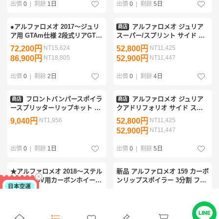
出價
0
|
剩餘
1日
出價
0
|
剩餘
5日
●アルファロメオ 2017〜ジュリ
アルファロメオ ジュリア
商店
ア用 GTAm仕様 2段式リアGTウ
スーパー/スプリント サイド ス
イング/カーボン/FRP/リアウイ
カート カバー スポイラー/ サイ
72,200円
NT15,624
52,800円
NT11,425
ング/リアスポイ
ド スプリッター ディフューザ
86,900円
NT18,805
52,900円
NT11,447
ラ/GIULIA/ALFA/綾織カーボン
ー エアロ
出價
0
|
剩餘
2日
出價
0
|
剩餘
4日
フロントバンパースポイラ
アルファロメオ ジュリア
商店
商店
ースプリッターリップキット ア
クアドリフォリオ サイド スカ
ルファロメオステルヴィオ2017-
ート カバー スポイラー/ サイド
9,040円
NT1,956
52,800円
NT11,425
2025用
スプリッター ディフューザー
52,900円
NT11,447
エアロ
出價
0
|
剩餘
1日
出價
0
|
剩餘
5日
★アルファロメオ 2018～ステル
新品 アルファロメオ 159 カーボ
ヴィオ SUV用カーボンホイール
ンリップスポイラー 3分割 フロ
アーチ4点セット/ホイールハウ
ントリップ エアロワークス
53,500円
NT11,577
37,200円
NT8,050
ス/フェンダーアー
ALFA
68,800円
NT14,888
37,400円
NT8,093
チ/STELVIO/ALFA