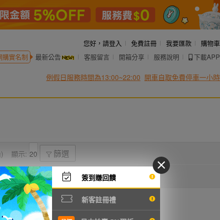
您好，
請登入
免費註冊
我要匯款
購物車
網購實名制
最新公告
客服留言
開箱分享
服務說明
下載APP
例假日服務時間為13:00~22:00
開車自取免費停車一小時
)
顯示:
篩選
簽到賺回饋
新客註冊禮