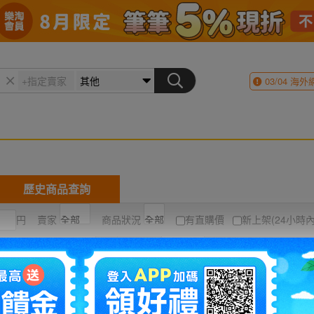
03/04
海外
歷史商品查詢
円
賣家
商品狀況
有直購價
新上架(24小時內
結標時間最近
圖片
列表