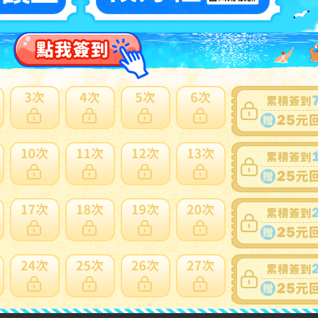
請
登入
查看
~件 / 0件
跳至
頁
賣家寄錯全額處理
運送損壞全