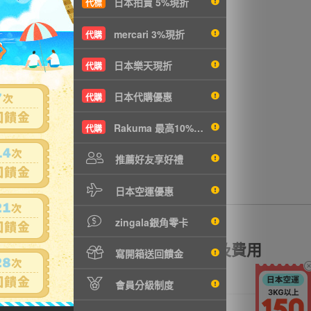
日本拍賣 5%現折
代標
mercari 3%現折
代購
日本樂天現折
代購
日本代購優惠
代購
Rakuma 最高10%現折
代購
推薦好友享好禮
日本空運優惠
zingala銀角零卡
額理賠
全透明資訊及費用
寫開箱送回饋金
會員分級制度