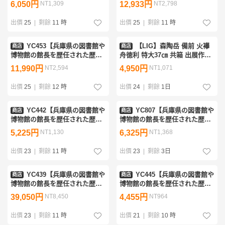
6,050円
NT1,309
12,933円
NT2,798
金襴手うさぎ文湯呑小鉢 江戸
朝鮮唐津徳利 江戸前期 優品
時代 優品
出價
25
|
剩餘
11 時
出價
25
|
剩餘
11 時
YC453【兵庫県の図書館や
【LIG】森陶岳 備前 火襷
商店
商店
博物館の館長を歴任された歴史
舟徳利 特大37㎝ 共箱 出展作用
研究家遺族委託品】九谷焼（大
紙付 船徳利 県重要文化財 資産
11,990円
NT2,594
4,950円
NT1,071
聖寺伊万里）金襴手鉢小鉢小
家収蔵品2607.727
皿 江戸時代 優品
出價
25
|
剩餘
12 時
出價
24
|
剩餘
1日
YC442【兵庫県の図書館や
YC807【兵庫県の図書館や
商店
商店
博物館の館長を歴任された歴史
博物館の館長を歴任された歴史
研究家遺族委託品】古伊万里
研究家遺族委託品】江戸時代
5,225円
NT1,130
6,325円
NT1,368
金襴手小皿豆皿小鉢 江戸時
古三田青磁 出来の良い四方角
代 優品
皿 5枚
出價
23
|
剩餘
11 時
出價
23
|
剩餘
3日
YC439【兵庫県の図書館や
YC445【兵庫県の図書館や
商店
商店
博物館の館長を歴任された歴史
博物館の館長を歴任された歴史
研究家遺族委託品】江戸時代
研究家遺族委託品】古伊万里
39,050円
NT8,450
4,455円
NT964
古三田青磁盃洗杯洗 本記載
古印判の豆皿小皿 江戸時代
品 森基コレクション
珍品優品
出價
23
|
剩餘
11 時
出價
21
|
剩餘
10 時