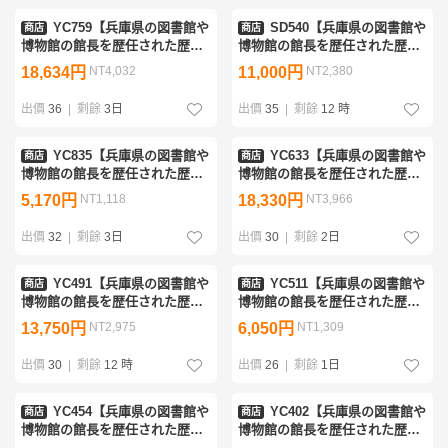
YC759【兵庫県の図書館や
SD540【兵庫県の図書館や
商店
商店
博物館の館長を歴任された歴史
博物館の館長を歴任された歴史
研究家遺族委託品】江戸初期
研究家遺族委託品】掛軸 岡田
18,634円
NT4,032
11,000円
NT2,380
景色の良い朝鮮唐津徳利 優
鶴川 極彩細密花鳥孔雀画 日
品 酒器
本画 優品
出價
36
|
剩餘
3日
出價
35
|
剩餘
12 時
YC835【兵庫県の図書館や
YC633【兵庫県の図書館や
商店
商店
博物館の館長を歴任された歴史
博物館の館長を歴任された歴史
研究家遺族委託品】桃山時代
研究家遺族委託品】古伊万里
5,170円
NT1,118
18,330円
NT3,966
黄瀬戸古瀬戸 杯盃 酒器
古印判の蕎麦猪口 江戸時代
珍品優品
出價
32
|
剩餘
3日
出價
30
|
剩餘
2日
YC491【兵庫県の図書館や
YC511【兵庫県の図書館や
商店
商店
博物館の館長を歴任された歴史
博物館の館長を歴任された歴史
研究家遺族委託品】仏教美術
研究家遺族委託品】黄瀬戸古瀬
13,750円
NT2,975
6,050円
NT1,309
古墳時代5-6世紀須恵器 景色の
戸 杯 桃山時代（発掘ではな
豊かな提瓶 優品
く伝来品です）
出價
30
|
剩餘
12 時
出價
26
|
剩餘
1日
YC454【兵庫県の図書館や
YC402【兵庫県の図書館や
商店
商店
博物館の館長を歴任された歴史
博物館の館長を歴任された歴史
研究家遺族委託品】古伊万里
研究家遺族委託品】景色抜群の