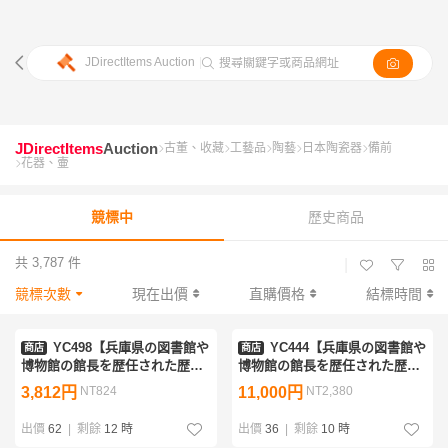
JDirectItems Auction
|
搜尋關鍵字或商品網址
JDirectItems
Auction
古董、收藏
工藝品
陶藝
日本陶瓷器
備前
花器、壷
競標中
歷史商品
共 3,787 件
|
競標次數
現在出價
直購價格
結標時間
YC498【兵庫県の図書館や
YC444【兵庫県の図書館や
商店
商店
博物館の館長を歴任された歴史
博物館の館長を歴任された歴史
研究家遺族委託品】美濃古窯
研究家遺族委託品】古伊万里
3,812円
NT824
11,000円
NT2,380
桃山時代 黄瀬戸古瀬戸褐釉
金襴手オランダ人舟画蓋茶碗
振出小瓶壷
江戸時代 優品
出價
62
|
剩餘
12 時
出價
36
|
剩餘
10 時