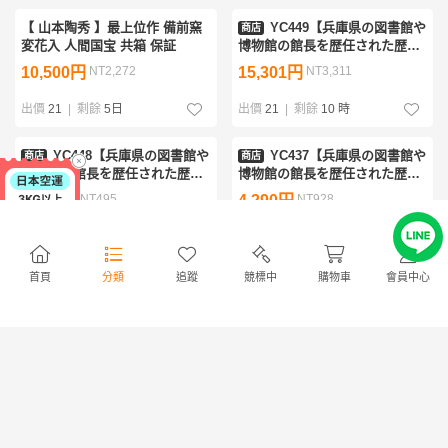
【 山本陶秀 】最上位作 備前窯
YC449【兵庫県の図書館や
商店
変花入 人間国宝 共箱 保証
博物館の館長を歴任された歴史
研究家遺族委託品】古民芸 江
10,500円
NT2,272
15,301円
NT3,311
戸時代後期 瀬戸渋紙手亀の子
おろし皿
出價
21
|
剩餘
5日
出價
21
|
剩餘
10 時
YC448【兵庫県の図書館や
YC437【兵庫県の図書館や
商店
商店
博物館の館長を歴任された歴史
博物館の館長を歴任された歴史
研究家遺族委託品】古民芸 江
研究家遺族委託品】古伊万里
2,289円
NT495
4,290円
NT928
戸-明治期のおろし皿 湯品
鳳凰染付皿鉢小鉢 江戸時代
優品
出價
20
|
剩餘
10 時
出價
19
|
剩餘
11 時
首頁
分類
追蹤
競標中
購物車
會員中心
SD538【兵庫県の図書館や
YC441【兵庫県の図書館や
商店
商店
博物館の館長を歴任された歴史
博物館の館長を歴任された歴史
研究家遺族委託品】掛軸 木島
研究家遺族委託品】江戸時代
10,065円
NT2,178
6,875円
NT1,487
櫻谷 花鳥図 鷺蟹 日本画
古三田青磁 出来の良い四方小
優品
皿豆皿
出價
19
|
剩餘
13 時
出價
18
|
剩餘
11 時
YC872【兵庫県の図書館や
YC702【兵庫県の図書館や
商店
商店
博物館の館長を歴任された歴史
博物館の館長を歴任された歴史
研究家遺族委託品】江戸時代
研究家遺族委託品】韓国李朝時