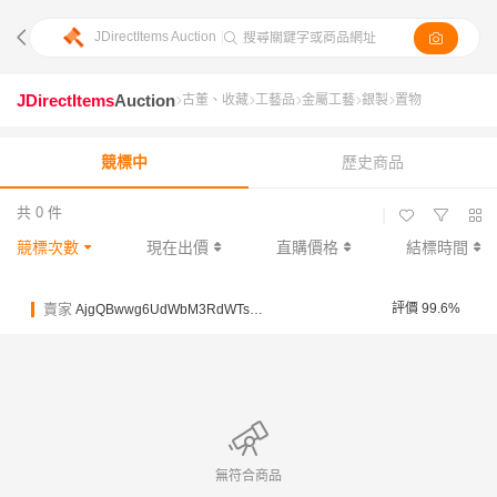
JDirectItems Auction
|
搜尋關鍵字或商品網址
JDirectItems
Auction
古董、收藏
工藝品
金屬工藝
銀製
置物
競標中
歷史商品
共 0 件
|
競標次數
現在出價
直購價格
結標時間
賣家
評價 99.6%
AjgQBwwg6UdWbM3RdWTsejgYpd3eg
無符合商品