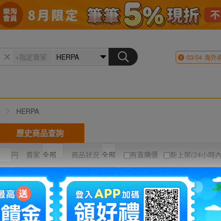
03/04
海外
HERPA
歷史商品查詢
円
賣家
商品狀況
有直購價
新上架(24小時內
結標時間最近
圖片
列表