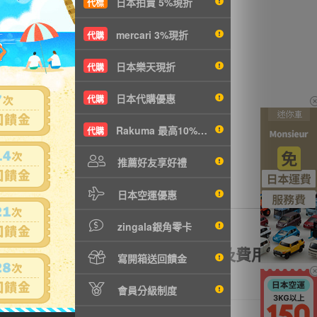
日本拍賣 5%現折
代標
mercari 3%現折
代購
日本樂天現折
代購
日本代購優惠
代購
Rakuma 最高10%現折
代購
推薦好友享好禮
日本空運優惠
zingala銀角零卡
額理賠
全透明資訊及費用
寫開箱送回饋金
會員分級制度