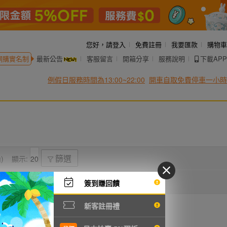
您好，
請登入
免費註冊
我要匯款
購物車
網購實名制
最新公告
客服留言
開箱分享
服務說明
下載APP
例假日服務時間為13:00~22:00
開車自取免費停車一小時
)
顯示:
篩選
簽到賺回饋
新客註冊禮