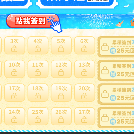
請
登入
查看
~件 / 0件
跳至
頁
賣家寄錯全額處理
運送損壞全