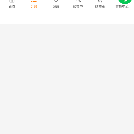
19,787円
NT4,281
6,348円
NT1,373
首頁
分類
追蹤
競標中
購物車
會員中心
19,787円
NT4,281
6,348円
NT1,373
出價
0
|
剩餘
1日
出價
0
|
剩餘
1日
ミズノ JPX ONE 10.5° ド
ミズノ Mizuno ST-MAX
商店
商店
ライバー DR フレックスSR
230 10.5° ドライバー DR フレッ
クスSR
72,427円
NT15,673
37,730円
NT8,164
72,427円
NT15,673
37,730円
NT8,164
出價
0
|
剩餘
1日
出價
0
|
剩餘
1日
ミズノ GX 10.5° ドライバ
ミズノ MP CRAFT 425
商店
商店
ー DR フレックスSR
10.5° ドライバー DR フレック
スSR
11,969円
NT2,590
5,228円
NT1,131
11,969円
NT2,590
5,228円
NT1,131
出價
0
|
剩餘
1日
出價
0
|
剩餘
2日
ミズノ BR-X 10.5° ドライ
ミズノ JPX EIII 10°(44.75
商店
商店
バー DR フレックスSR
インチ) ドライバー DR フレッ
クスSR
NT2,585
NT1,376