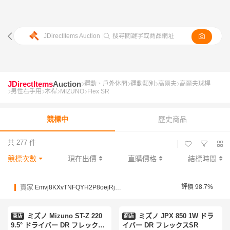
JDirectItems Auction
|
搜尋關鍵字或商品網址
JDirectItems
Auction
運動、戶外休閒
運動類別
高爾夫
高爾夫球桿
男性右手用
木桿
MIZUNO
Flex SR
競標中
歷史商品
共 277 件
|
競標次數
現在出價
直購價格
結標時間
賣家
評價 98.7%
Emvj8KXvTNFQYH2P8oejRjPJBu82T
ミズノ Mizuno ST-Z 220
ミズノ JPX 850 1W ドラ
商店
商店
9.5° ドライバー DR フレックス
イバー DR フレックスSR