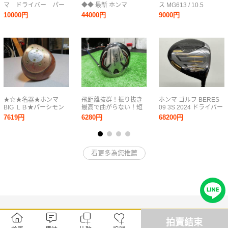
マ ドライバー パー
◆◆ 最新 ホンマ
ス MG613 / 10.5
シモン R-1
TW777 MAX 12°
度/flex:R アーマック
10000円
44000円
9000円
TITANIUM CARBON
VIZARD RED 50 Rフレ
UD45 2S メンズ右 ☆即
ックス ◆◆ 純正HC付
決価格☆
き
★☆★名器★ホンマ
飛距離抜群！振り抜き
ホンマ ゴルフ BERES
BIG ＬＢ★パーシモン
最高で曲がらない！短
09 3S 2024 ドライバー
１W★②★☆★
尺ミニドライバー ホン
10.5° ARMRQ FX
7619円
6280円
68200円
マ TW 737 460 10.5度
LIGHT
43.75in C1 309g タイ
トライズ50g台のR ハ
ドラス済
看更多為您推薦
拍賣結束