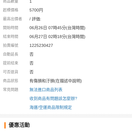
商品數量
1
起標價格
5700円
最高出價者
/ 評価:
開始時間
06月26日 07時45分(台灣時間)
結束時間
06月27日 02時18分(台灣時間)
拍賣編號
1225230427
自動延長
否
提前結束
否
可否退貨
否
商品狀態
有傷損和汙損(在描述中說明)
常見問題
無法進口商品列表
收到商品有問題該怎麼辦?
海運/空運商品限制規定
優惠活動