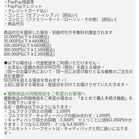
・PayPay残高等
・PayPayクレジット
・クレジットカード払い
・コンビニ（セブン-イレブン） [前払い]
・コンビニ（ファミリーマート、ローソン、その他） [前払い]
・商品代引
商品代引を選択した場合、別途代引き手数料が課金されます
10,000円以下￥330(税込)
30,000円以下￥440(税込)
100,000円以下￥660(税込)
300,000円以下￥1,100(税込)
500,000円以下￥2,200(税込)
◆以下の場合は、代金配送をご利用いただけません。
・お支払い金額の合計が50万円（税込）を超える場合。
（同一のお届け先において、同一日にお受け取りとなる複数のご注文の
合計金額が
50万円を超える場合を含みます。）
上記に該当する場合は、配送日を分けてお届けさせていただきます。
■
複数商品の同梱発送をご希望のお客様へ
複数商品の同梱発送をご希望の場合は、「まとめて購入手続き機能」を
ご利用下さいませ。
なお、送料は以下のようになります。
・ゴルフクラブ同士の同梱：1,100円
・ゴルフクラブ、キャディーバッグの組み合わせ：1,650円
・キャディバッグ同士の同梱：3,300円 ※１つごとに送料1,650円かか
ります。２つなら3,300円、３つなら4,950円。
※フルセット・ハーフセットは、キャディバッグと同じ扱いになりま
す。