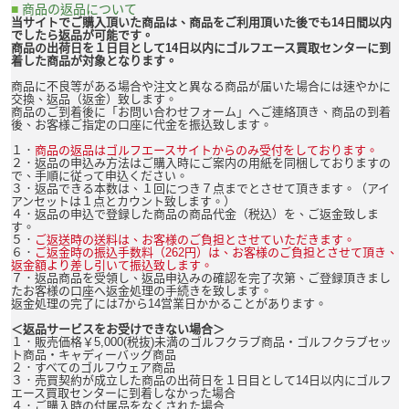
■
商品の返品について
当サイトでご購入頂いた商品は、商品をご利用頂いた後でも14日間以内
でしたら返品が可能です。
商品の出荷日を１日目として14日以内にゴルフエース買取センターに到
着した商品が対象となります。
商品に不良等がある場合や注文と異なる商品が届いた場合には速やかに
交換、返品（返金）致します。
商品のご到着後に「お問い合わせフォーム」へご連絡頂き、商品の到着
後、お客様ご指定の口座に代金を振込致します。
１．
商品の返品はゴルフエースサイトからのみ受付をしております。
２．返品の申込み方法はご購入時にご案内の用紙を同梱しておりますの
で、手順に従って申込ください。
３．返品できる本数は、１回につき７点までとさせて頂きます。（アイ
アンセットは１点とカウント致します。）
４．返品の申込で登録した商品の商品代金（税込）を、ご返金致しま
す。
５．
ご返送時の送料は、お客様のご負担とさせていただきます。
６．
ご返金時の振込手数料（262円）は、お客様のご負担とさせて頂き、
返金額より差し引いて振込致します。
７．返品商品を受領し、返品申込みの確認を完了次第、ご登録頂きまし
たお客様の口座へ返金処理の手続きを致します。
返金処理の完了には7から14営業日かかることがあります。
＜返品サービスをお受けできない場合＞
１．販売価格￥5,000(税抜)未満のゴルフクラブ商品・ゴルフクラブセッ
ト商品・キャディーバッグ商品
２．すべてのゴルフウェア商品
３．売買契約が成立した商品の出荷日を１日目として14日以内にゴルフ
エース買取センターに到着しなかった場合
４．ご購入時の付属品をなくされた場合