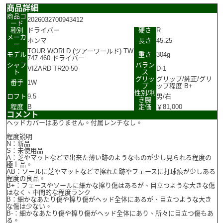
商品詳細
商品コ
2026032700943412
ード
種別
ドライバー
硬さ
R
メーカ
ホンマ
長さ
45.25
ー
TOUR WORLD (ツアーワールド) TW
モデル
重さ
304g
747 460 ドライバー
シャフ
バラン
VIZARD TR20-50
D-1
ト
ス
グリッ
グリップ/純正/グリ
番手
1W
プ
ップ程度 B+
性別/利
ロフト
9.5
男/右
き腕
程度
B
定価
￥81,000
コメント
ヘッドカバーはありません。付属レンチなし。
程度説明
N：新品
S：未使用品
A：芝やマットなどで出来た薄い跡のようなものが少し見られる程度の
極上品。
AB：ソールに芝やマットなどで擦れた跡やフェースに打球痕が少しある
程度の良品。
B+：フェースやソールに細かな擦り傷はあるが、目立つような大きな傷
はなく、中間的な程度ランク
B：細かなあたり傷や擦り傷がヘッド全体にあるが、目立つような大き
な傷は少ない。
B-：細かなあたり傷や擦り傷がヘッド全体にあり、所々に目立つ傷もあ
る。