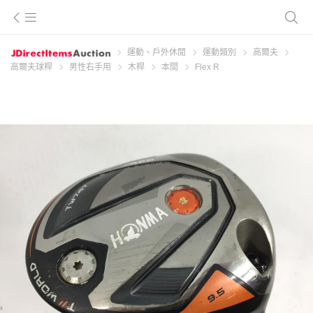
運動、戶外休閒
運動類別
高爾夫
高爾夫球桿
男性右手用
木桿
本間
Flex R