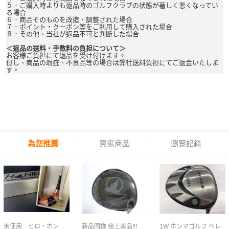
５．ご購入時よりも返品時のゴルフクラブの状態が著しく悪くなってい
る場合
６．商品そのものを改造・調整された場合
７．ポイント・クーポン等をご利用して購入された場合
８．その他、当社が返品不可と判断した場合
＜返品の送料・手数料の負担について＞
お客様ご負担にて返品を受け付けます。
但し、商品の瑕疵、不良品等の場合は弊社送料負担にてご返金いたしま
す。
為您推薦
賣家商品
瀏覽記錄
未使用 ヒロ・ホン
新品同様 極上美品!!!
1W ホンマゴルフ べレ