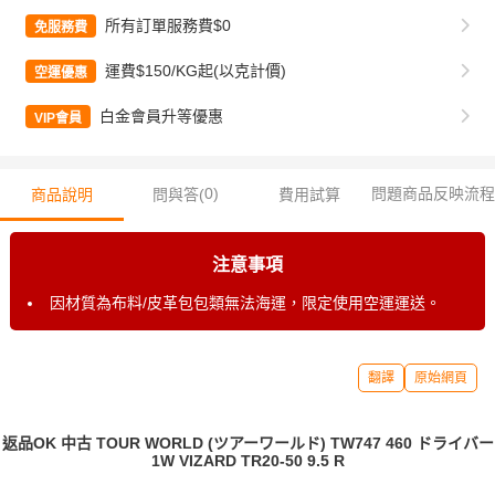
所有訂單服務費$0
免服務費
運費$150/KG起(以克計價)
空運優惠
白金會員升等優惠
VIP會員
0
)
問題商品反映流程
商品說明
問與答(
費用試算
注意事項
因材質為布料/皮革包包類無法海運，限定使用空運運送。
翻譯
原始網頁
返品OK 中古 TOUR WORLD (ツアーワールド) TW747 460 ドライバー
1W VIZARD TR20-50 9.5 R