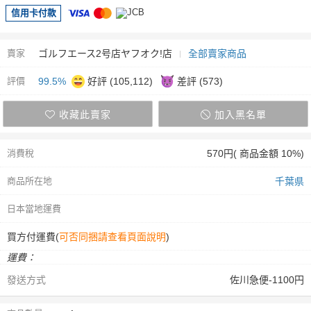
信用卡付款
賣家
ゴルフエース2号店ヤフオク!店
全部賣家商品
評價
99.5%
好評 (105,112)
差評 (573)
收藏此賣家
加入黑名單
消費稅
570円( 商品金額 10%)
商品所在地
千葉県
日本當地運費
買方付運費(
可否同捆請查看頁面說明
)
運費：
發送方式
佐川急便-1100円