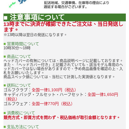
■ 注意事項について
13時までに決済が確認できたご注文は、当日発送し
ます。
※13時以降は翌日の発送になります。
■
営業時間について
10時30分～18時
■
商品について
ヘッドカバーの有無については、商品説明ページに記載しております。
また、「ヘッドカバー付き」と記載されていても、該当モデル専用のヘ
ッドカバーではない場合がありますので、予め商品画像を確認の上、入
札をお願いいたします。
商品スペック値については、当社にて計測した実測値となります。
■
送料について
ゴルフクラブ：
全国一律1,100円（税込）
キャディバッグ・フルセット・ハーフセット：
全国一律1,650円
（税込）
ゴルフウェア：
全国一律770円（税込）
■
消費税について
競売方式・即買方式を問わず、税込価格が取引金額となります。
■
支払方法について