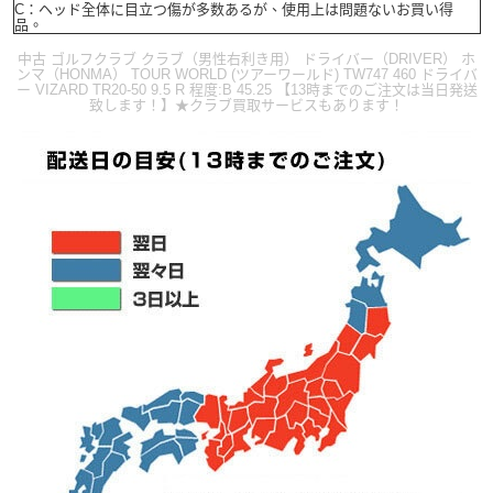
C：ヘッド全体に目立つ傷が多数あるが、使用上は問題ないお買い得
品。
中古 ゴルフクラブ クラブ（男性右利き用） ドライバー（DRIVER） ホ
ンマ（HONMA） TOUR WORLD (ツアーワールド) TW747 460 ドライバ
ー VIZARD TR20-50 9.5 R 程度:B 45.25 【13時までのご注文は当日発送
致します！】★クラブ買取サービスもあります！