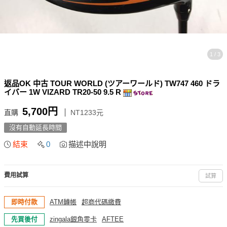
1 / 3
返品OK 中古 TOUR WORLD (ツアーワールド) TW747 460 ドラ
イバー 1W VIZARD TR20-50 9.5 R
5,700円
直購
NT1233元
沒有自動延長時間
結束
0
描述中說明
費用試算
試算
即時付款
ATM轉帳
超商代碼繳費
先買後付
zingala銀角零卡
AFTEE