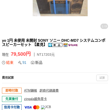
1 / 9
yo 1円 未使用 未開封 SONY ソニー DHC-MD7 システムコンポ
スピーカーセット 【星見】
79,500円
現在
NT17203元
結束
91
新品
費用試算
試算
即時付款
ATM轉帳
超商代碼繳費
先買後付
zingala銀角零卡
信用卡付款