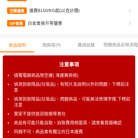
運費$150/KG起(以克計價)
空運優惠
白金會員升等優惠
VIP會員
0
)
問題商品反映流程
商品說明
問與答(
費用試算
注意事項
插電電器商品限空運( 海運需商檢)
偵測到故障品(垃圾品)、有照片及說明以外的問題，下標前注
意
偵測到故障品(垃圾品)、問題商品、可能無法修理字樣,下標前
注意
賣家不提供退貨賠償等責任
商品有可能只能自取，自取費用相當高，請查看頁面確認
同捆不可，商品會有獨立的日本運費