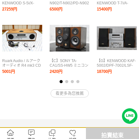
KENWOOD S-5i/X-
N902/T-N902/PD-N902
KENWOOD T-7i/A-
7i/DP-7i/T-7i/A-5i/GE-
システムコンポ パイオ
5i/GE-7i/X-7i/DP-7i シ
27259円
6500円
15400円
7i/SW-9 システムコン
ニア リモコン付き
ステムコンポ ケンウッ
ポ ケンウッド 【3個口
ド 3229053
発送品】3326769
Ruark Audio / ルアーク
【C】SONY TA-
【G】KENWOOD KAF-
オーディオ R4 mk3 CD
CA1/SS-HW5 ミニコン
5002/DPF-7002/LSF-
プレーヤ Bluetooth再生
ポ ソニー 10000076
555 システムコンポ ケ
5001円
2420円
18700円
FMラジオ 音質調整機能
ンウッド 3301512
付き (Integrated Music
System ミニコンポ
看更多為您推薦
拍賣結束