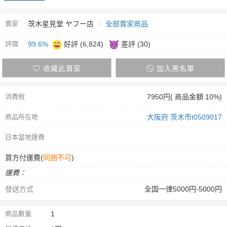
賣家
茨木星見堂 ヤフー店
全部賣家商品
評價
99.6%
好評 (6,824)
差評 (30)
收藏此賣家
加入黑名單
消費稅
7950円( 商品金額 10%)
商品所在地
大阪府 茨木市t0509017
日本當地運費
買方付運費(
同捆不可
)
運費：
發送方式
全国一律5000円-5000円
商品數量
1