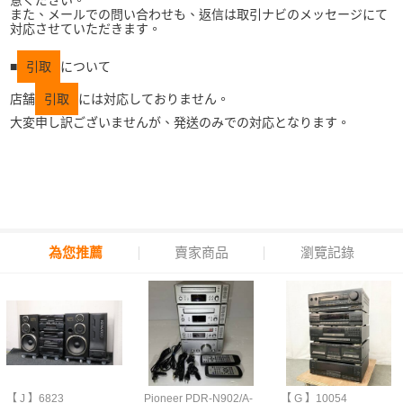
意ください。
また、メールでの問い合わせも、返信は取引ナビのメッセージにて
対応させていただきます。
■
引取
について
店舗
引取
には対応しておりません。
大変申し訳ございませんが、発送のみでの対応となります。
為您推薦
賣家商品
瀏覽記錄
【 J 】6823
Pioneer PDR-N902/A-
【 G 】10054