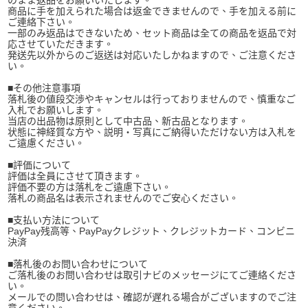
のまま返品をお願いいたします。
商品に手を加えられた場合は返金できませんので、手を加える前に
ご連絡下さい。
一部のみ返品はできないため、セット商品は全ての商品を返品で対
応させていただきます。
発送先以外からのご返送は対応いたしかねますので、ご注意くださ
い。
■その他注意事項
落札後の値段交渉やキャンセルは行っておりませんので、慎重なご
入札でお願いします。
当店の出品物は原則として中古品、新古品となります。
状態に神経質な方や、説明・写真にご納得いただけない方は入札を
ご遠慮ください。
■評価について
評価は全員にさせて頂きます。
評価不要の方は落札をご遠慮下さい。
落札の商品名は表示されませんのでご安心ください。
■支払い方法について
PayPay残高等、PayPayクレジット、クレジットカード、コンビニ
決済
■落札後のお問い合わせについて
ご落札後のお問い合わせは取引ナビのメッセージにてご連絡くださ
い。
メールでの問い合わせは、確認が遅れる場合がございますのでご注