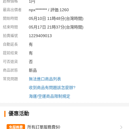
起標價格
1円
最高出價者
npx******** / 評価:1260
開始時間
05月10日 11時48分(台灣時間)
結束時間
05月17日 21時37分(台灣時間)
拍賣編號
1229409013
自動延長
有
提前結束
有
可否退貨
否
商品狀態
新品
常見問題
無法進口商品列表
收到商品有問題該怎麼辦?
海運/空運商品限制規定
優惠活動
所有訂單服務費$0
免服務費