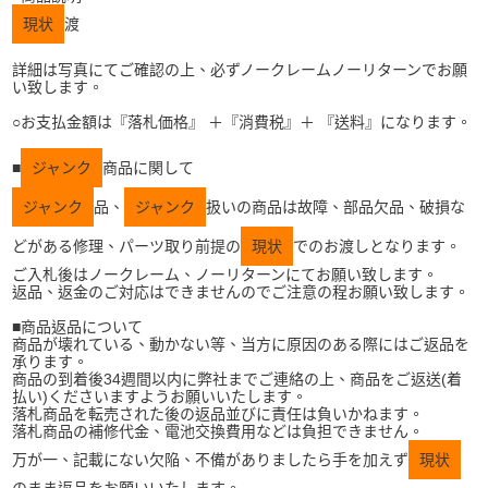
現状
渡
詳細は写真にてご確認の上、必ずノークレームノーリターンでお願
い致します。
○お支払金額は『落札価格』 ＋『消費税』＋ 『送料』になります。
■
ジャンク
商品に関して
ジャンク
品、
ジャンク
扱いの商品は故障、部品欠品、破損な
どがある修理、パーツ取り前提の
現状
でのお渡しとなります。
ご入札後はノークレーム、ノーリターンにてお願い致します。
返品、返金のご対応はできませんのでご注意の程お願い致します。
■商品返品について
商品が壊れている、動かない等、当方に原因のある際にはご返品を
承ります。
商品の到着後34週間以内に弊社までご連絡の上、商品をご返送(着
払い)くださいますようお願いいたします。
落札商品を転売された後の返品並びに責任は負いかねます。
落札商品の補修代金、電池交換費用などは負担できません。
万が一、記載にない欠陥、不備がありましたら手を加えず
現状