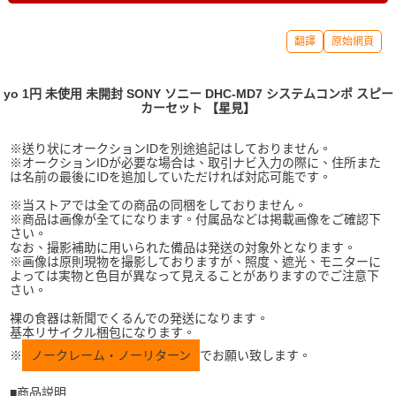
翻譯
原始網頁
yo 1円 未使用 未開封 SONY ソニー DHC-MD7 システムコンポ スピー
カーセット 【星見】
※送り状にオークションIDを別途追記はしておりません。
※オークションIDが必要な場合は、取引ナビ入力の際に、住所また
は名前の最後にIDを追加していただければ対応可能です。
※当ストアでは全ての商品の同梱をしておりません。
※商品は画像が全てになります。付属品などは掲載画像をご確認下
さい。
なお、撮影補助に用いられた備品は発送の対象外となります。
※画像は原則現物を撮影しておりますが、照度、遮光、モニターに
よっては実物と色目が異なって見えることがありますのでご注意下
さい。
裸の食器は新聞でくるんでの発送になります。
基本リサイクル梱包になります。
※
ノークレーム・ノーリターン
でお願い致します。
■商品説明