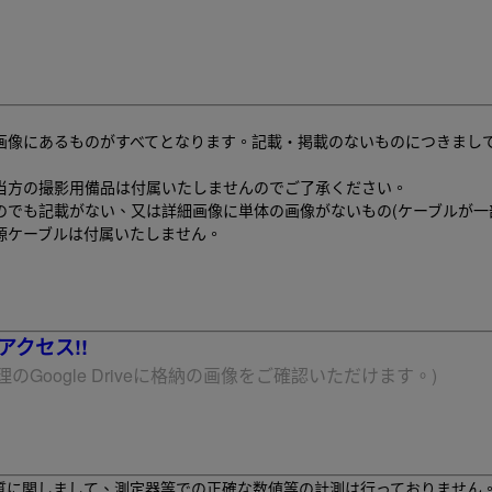
画像にあるものがすべてとなります。記載・掲載のないものにつきまし
当方の撮影用備品は付属いたしませんのでご了承ください。
のでも記載がない、又は詳細画像に単体の画像がないもの(ケーブルが一
源ケーブルは付属いたしません。
クセス!!
のGoogle Driveに格納の画像をご確認いただけます。)
質に関しまして、測定器等での正確な数値等の計測は行っておりません