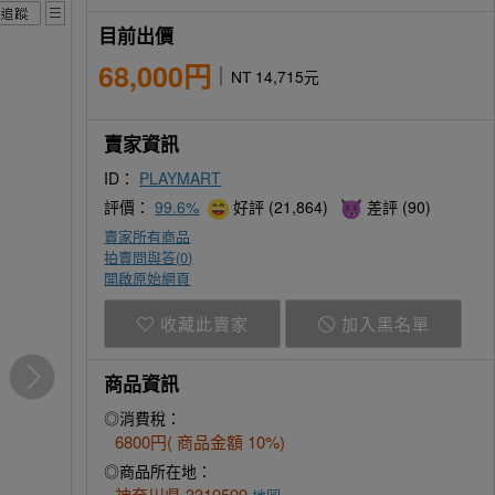
目前出價
68,000円
NT 14,715元
賣家資訊
ID：
PLAYMART
評價：
99.6%
好評 (21,864)
差評 (90)
賣家所有商品
拍賣問與答(
0
)
開啟原始網頁
收藏此賣家
加入黑名單
商品資訊
◎消費稅：
6800円( 商品金額 10%)
◎商品所在地：
神奈川県 3319599