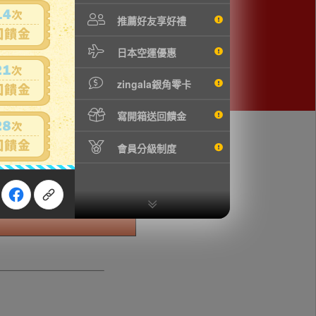
推薦好友享好禮
日本空運優惠
zingala銀角零卡
寫開箱送回饋金
會員分級制度