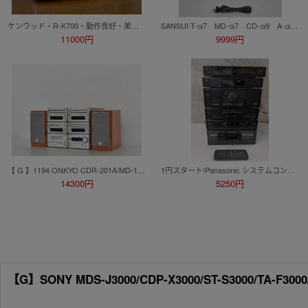
ケンウッド・R-K700・動作良好・美品（リモコン、取扱説明書付）
SANSUI T-α7 MD-α7 CD-α9 A-α9 チューナー MDレコーダー CDプレイヤー アンプ オーディオセット まとめ売り サンスイ 6L2127
11000円
9999円
【 G 】1194 ONKYO CDR-201A/MD-101A/K-501A/DV-S155X/C-701A/R-801A/D-022A システムコンポ オンキョー 3326407
1円スタート!Panasonic システムコンポ SH-DN7N ST-DN7 SU-DN7 SL-DN7 SH-DN RS-DN7 通電確認済み
14300円
5250円
【G】SONY MDS-J3000/CDP-X3000/ST-S3000/TA-F