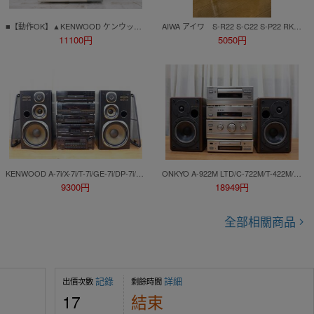
■【動作OK】▲KENWOOD ケンウッド DM-SE7 / DP-SE7 / R-SE7 システムコンポ MDレコーダー CDプレーヤー アンプ セット_オFM_D0731-F060
AIWA アイワ S-R22 S-C22 S-P22 RK-C25 パワーアンプ チューナー オーディオ システムコンポ 通電ok 専用ケース付
11100円
5050円
KENWOOD A-7i/X-7i/T-7i/GE-7i/DP-7i/S-7iスピーカー付きシステムコンポ (A-1433)
ONKYO A-922M LTD/C-722M/T-422M/K-522M/D-202A LTD スピーカー付きシステムコンポ (A-1438)
9300円
18949円
全部相關商品
記錄
詳細
出價次數
剩餘時間
17
結束