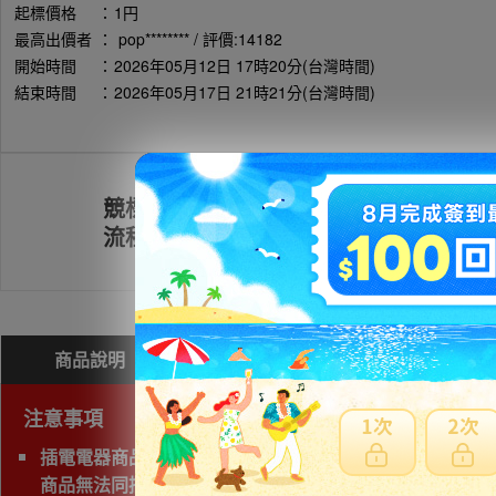
起標價格
：
1円
最高出價者
：
pop******** / 評價:14182
開始時間
：
2026年05月12日 17時20分(台灣時間)
結束時間
：
2026年05月17日 21時21分(台灣時間)
競標
註冊會員
流程
商品說明
問與答(
0
)
費用試算
注意事項
插電電器商品限空運( 海運需商檢)
商品無法同捆，會個別收取日本運費。