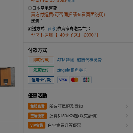
地圖
◎日本當地運費：
買方付運費(可否同捆請查看頁面說明)
運費：
發送方式-
參考
(依賣家寄送為主)：
ヤマト運輸【140サイズ】-2090円
付款方式
ATM轉帳
超商代碼繳費
即時付款
zingala銀角零卡
先買後付
信用卡付款
優惠活動
所有訂單服務費$0
免服務費
運費$150/KG起(以克計價)
空運優惠
白金會員升等優惠
VIP會員