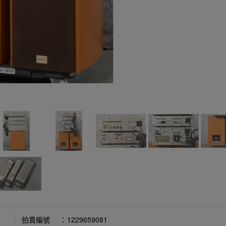
拍賣編號
：
1229659081