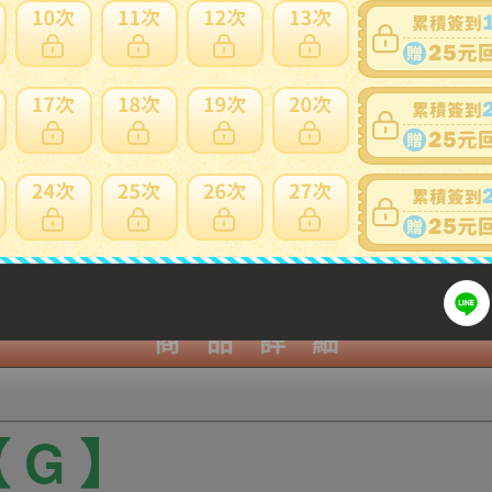
注意
標前注意
細問題說明請使用商品問與答
商 品 詳 細
 G 】