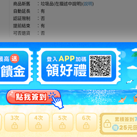
商品新舊
：
垃圾品(在描述中說明)(
說明
)
自動延長
：
有
認証限制
：
否
提前結束
：
有
可否退貨
：
否
出價競標
得標填寫委託單
問題商品反映流程