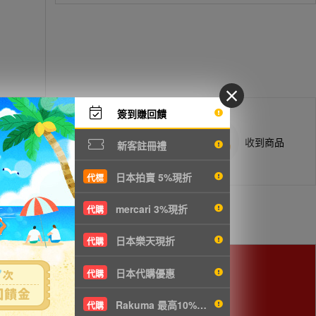
簽到賺回饋
商品抵台通知出貨
收到商品
新客註冊禮
日本拍賣 5%現折
代標
mercari 3%現折
代購
日本樂天現折
代購
日本代購優惠
代購
Rakuma 最高10%現折
代購