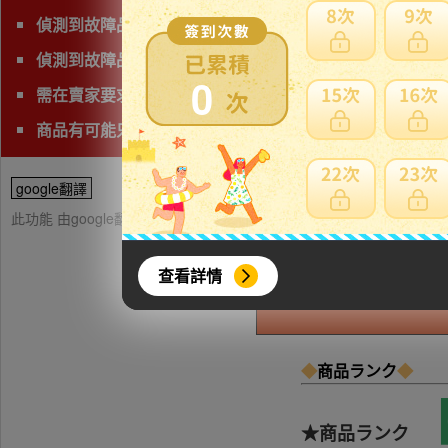
偵測到故障品(垃圾品)、有照片及說明以外的問題，下標前
偵測到故障品(垃圾品)、問題商品、可能無法修理字樣,下
0
需在賣家要求時間完成匯款
商品有可能只能自取，自取費用相當高，請查看頁面確認
google翻譯
此功能 由google翻譯提供參考，樂淘不保證翻譯內容之正確性，詳
查看詳情
◆
商品ランク
◆
【
★商品ランク