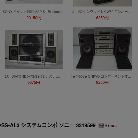
SONY ハイレゾ対応 MAP-S1 Bluetooth/ネットワーク機能装備 マルチメディアプレーヤー 動作確認済み
☆ JVC ケンウッド NX-W30 コンポーネントシステム CDプレーヤー ミニコンポ
20150円
6250円
【J】DIATONE X-7S/SS-7S システムコンポ ダイヤトーン 2608550
[★T-008★ONKYO コンポーネントオーディオシステム A-922M/C-722M/MD-122MX/T-422M/D-202AX LTD]
9075円
9250円
3000/SS-AL3 システムコンポ ソニー 3319599