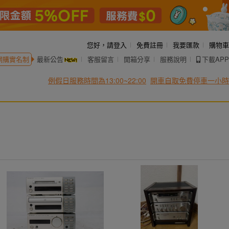
您好，
請登入
免費註冊
我要匯款
購物車
網購實名制
最新公告
客服留言
開箱分享
服務說明
下載APP
例假日服務時間為13:00~22:00
開車自取免費停車一小時