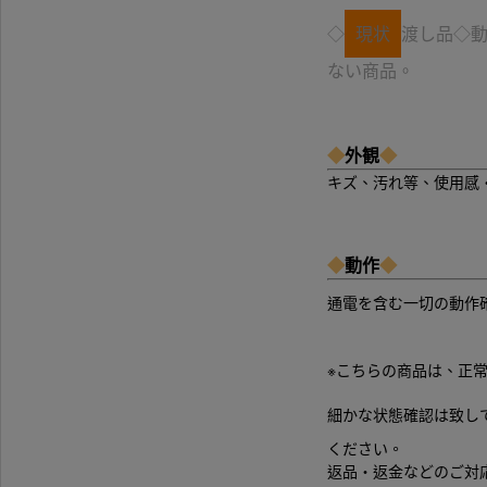
◇
現状
渡し品◇
ない商品。
◆
外観
◆
キズ、汚れ等、使用感
◆
動作
◆
通電を含む一切の動作
※こちらの商品は、正
細かな状態確認は致し
ください。
返品・返金などのご対