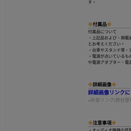
す。
◆
付属品
◆
付属品について
・上記品および、掲載
とお考えください。
・台車やスタンド等、
・電源が点いているも
や電源アダプター、電
◆
詳細画像
◆
詳細画像リンクにア
※外部リンク(弊社管理
◆
注意事項
◆
・オーディオ機器の音