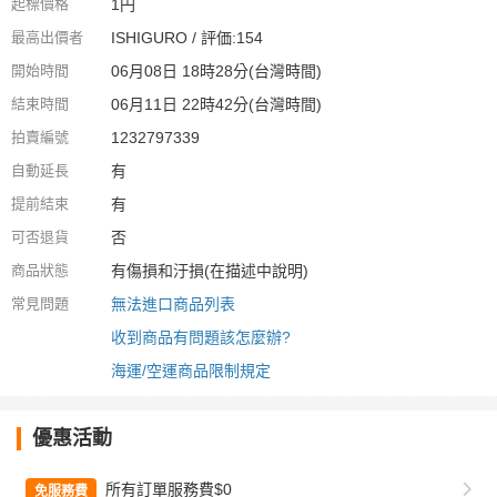
起標價格
1円
最高出價者
ISHIGURO / 評価:154
開始時間
06月08日 18時28分(台灣時間)
結束時間
06月11日 22時42分(台灣時間)
拍賣編號
1232797339
自動延長
有
提前結束
有
可否退貨
否
商品狀態
有傷損和汙損(在描述中說明)
常見問題
無法進口商品列表
收到商品有問題該怎麼辦?
海運/空運商品限制規定
優惠活動
所有訂單服務費$0
免服務費