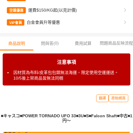
運費$150/KG起(以克計價)
空運優惠
白金會員升等優惠
VIP會員
0
)
問題商品反映流程
商品說明
問與答(
費用試算
注意事項
因材質為布料/皮革包包類無法海運，限定使用空運運送。
10/5後上架商品皆無法同梱
翻譯
原始網頁
■キャスコ■POWER TORNADO UFO 33■3U■S■Falcon Shaft■中古■1
円～