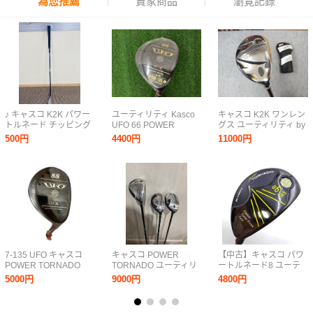
為您推薦
賣家商品
瀏覽記錄
♪ キャスコ K2K パワー
ユーティリティ Kasco
キャスコ K2K ワンレン
トルネード チッピング
UFO 66 POWER
グス ユーティリティ by
ウェッジ CW46° 35.5
TORNADO Falcon
POWER TORNADO パ
500円
4400円
11000円
インチ USTマミヤ
FLEXL ロフト26 男性
ワートルネード U6 26°
ATTAS FF 95 イオミッ
右利き キャスコ
ATTAS アッタス MB-
クグリップ kasco
HY 55 (R) kasco
7-135 UFO キャスコ
キャスコ POWER
【中古】キャスコ パワ
POWER TORNADO
TORNADO ユーティリ
ートルネード8 ユーテ
LOFT 34 88 UT フレッ
ティ■16°/28°/28°■3本
ィリティ U6 トゥルー
5000円
9000円
4800円
クスR R 42 4.5 ユーテ
セット■純正カーボン
テンパーシャフト
ィリティ カバー付
(R)【送料無料】