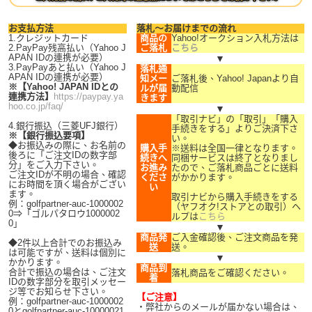
お支払方法
落札～お届けまでの流れ
1.クレジットカード
商品の
Yahoo!オークション入札方法は
2.PayPay残高払い（Yahoo J
ご落札
こちら
APAN IDの連携が必要）
▼
3.PayPayあと払い（Yahoo J
落札通
APAN IDの連携が必要）
知メー
ご落札後、Yahoo! Japanより自
※【Yahoo! JAPAN IDとの
ルが届
動配信
連携方法】
https://paypay.ya
きます
hoo.co.jp/faq/
▼
「取引ナビ」の「取引」「購入
4.銀行振込（三菱UFJ銀行）
手続きをする」よりご決済下さ
※【銀行振込要項】
い。
◆お振込みの際に、お名前の
購入手
※送料は全国一律となります。
後ろに「ご注文IDの数字部
続きへ
同梱サービスは終了となりまし
分」をご入力下さい。
お進み
たので、ご落札商品ごとに送料
ご注文IDが不明の場合、確認
くださ
がかかります。
にお時間を頂く場合がござい
い
ます。
取引ナビから購入手続きをする
例：golfpartner-auc-1000002
（ヤフオク!ストアとの取引）ヘ
0⇒「ゴルパタロウ1000002
ルプは
こちら
0」
▼
商品発
ご入金確認後、ご注文商品を発
◆2件以上合計でのお振込み
送
送。
は可能ですが、送料は個別に
▼
かかります。
商品到
合計で振込の場合は、ご注文
落札商品をご確認ください。
着
IDの数字部分を取引メッセー
ジ等でお知らせ下さい。
【ご注意】
例：golfpartner-auc-1000002
・弊社からのメールが届かない場合は、
0とgolfpartner-auc-10000021