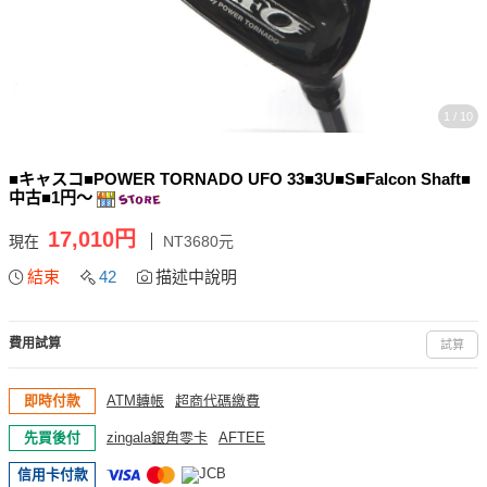
1 / 10
■キャスコ■POWER TORNADO UFO 33■3U■S■Falcon Shaft■
中古■1円～
17,010円
現在
NT3680元
結束
42
描述中說明
費用試算
試算
即時付款
ATM轉帳
超商代碼繳費
先買後付
zingala銀角零卡
AFTEE
信用卡付款