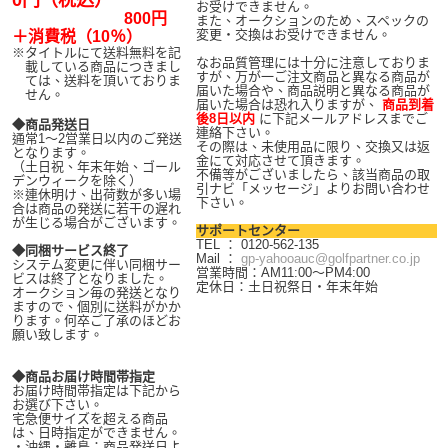
お受けできません。
800円
また、オークションのため、スペックの
変更・交換はお受けできません。
＋消費税（10％）
※
タイトルにて送料無料を記
なお品質管理には十分に注意しておりま
載している商品につきまし
すが、万が一ご注文商品と異なる商品が
ては、送料を頂いておりま
届いた場合や、商品説明と異なる商品が
せん。
届いた場合は恐れ入りますが、
商品到着
後8日以内
に下記メールアドレスまでご
◆商品発送日
連絡下さい。
通常1～2営業日以内のご発送
その際は、未使用品に限り、交換又は返
となります。
金にて対応させて頂きます。
（土日祝、年末年始、ゴール
不備等がございましたら、該当商品の取
デンウィークを除く）
引ナビ「メッセージ」よりお問い合わせ
※連休明け、出荷数が多い場
下さい。
合は商品の発送に若干の遅れ
が生じる場合がございます。
サポートセンター
TEL ： 0120-562-135
◆同梱サービス終了
Mail ：
gp-yahooauc@golfpartner.co.jp
システム変更に伴い同梱サー
営業時間：AM11:00～PM4:00
ビスは終了となりました。
定休日：土日祝祭日・年末年始
オークション毎の発送となり
ますので、個別に送料がかか
ります。何卒ご了承のほどお
願い致します。
◆商品お届け時間帯指定
お届け時間帯指定は下記から
お選び下さい。
宅急便サイズを超える商品
は、日時指定ができません。
・沖縄・離島：商品発送日よ