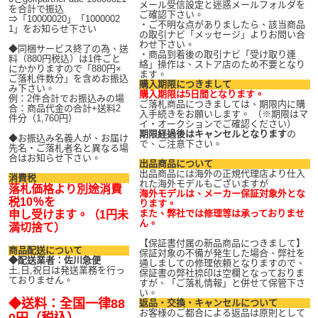
メール受信設定と迷惑メールフォルダを
を合計で振込
ご確認下さい。
⇒「10000020」「1000002
・ご不明な点がありましたら、該当商品
1」をお知らせ下さい
の取引ナビ「メッセージ」よりお問い合
わせ下さい。
◆同梱サービス終了の為、送
・商品到着後の取引ナビ「受け取り連
料（880円税込）は1件ごと
絡」操作は、ストア店のため不要となり
にかかりますので「880円×
ます。
ご落札件数分」を含めお振込
購入期限につきまして
み下さい。
購入期限は5日間となります。
例：2件合計でお振込みの場
ご落札商品につきましては、期限内に購
合：商品代金の合計+送料2
入手続きをお願いします。 （※期限はマ
件分（1,760円）
イ・オークションでご確認ください）
期限経過後はキャンセルとなります
の
◆お振込み名義人が、お届け
で、ご注意下さい。
先名・ご落札者名と異なる場
合はお知らせ下さい。
出品商品について
出品商品には海外の正規代理店より仕入
消費税
れた海外モデルもございますが
落札価格より別途消費
海外モデルは、メーカー保証対象外とな
税10％を
ります。
また、弊社では修理等は承っておりませ
申し受けます。（1円未
ん。
満切捨て）
【保証書付属の新品商品につきまして】
商品配送について
保証対象の不備が発生した場合、弊社を
◆配送業者：佐川急便
通しましての修理依頼となりますので、
土,日,祝日は発送業務を行っ
保証書の弊社捺印は空欄となっておりま
ておりません。
すが、「ご落札情報」と併せて保管下さ
い。
◆送料：全国一律88
返品・交換・キャンセルについて
お客様のご都合による返品は原則として
0円（税込）