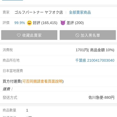
賣家
ゴルフパートナー ヤフオク店
全部賣家商品
評價
99.9%
好評 (165,415)
差評 (200)
收藏此賣家
加入黑名單
消費稅
1701円( 商品金額 10%)
商品所在地
千葉県 2100417003040
日本當地運費
買方付運費(
可否同捆請查看頁面說明
)
運費：
發送方式
佐川急便-880円
商品數量
1