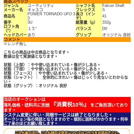
商品スペック
ジャンル
ユーティリティ
シャフト名
Falcon Shaft
メーカー名
キャスコ
フレックス
S
POWER TORNADO UFO 3
長さ（イン
商品名
41
3
チ）
番手
3U
総重量（g）
332g
ロフト角
１５°
バランス
D0
（°）
ヘッドカバー
あり
グリップ
オリジナル 良好
コメント
※レンチ無し
こちらの商品は中古商品となります。
数値は全て実測値となります。
状態（上部）：やや使い込まれている。傷が少しある。
状態（下部）：やや使い込まれている。傷が少しある。
状態（フェース）：やや使い込まれている。傷が少しある。
状態（シャフト）： 全体的にきれい。傷はじっくり見ないとわからな
い。
状態（グリップ）：オリジナル 良好
当店のオークションは
『消費税10％』
落札価格、送料共に別途
をご負担頂いており
ます。
システム変更に伴い、同梱サービスは終了となりました。
オークション毎の発送となりますので、個別に送料がかかります。何卒
ご了承のほどお願い致します。