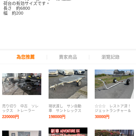
荷台の有効サイズです。
長さ 約6800
幅 約200
為您推薦
賣家商品
瀏覽記錄
売り切り 中古 ソレ
現状渡し サン自動
☆☆☆ レストア済！
ックス トレーラー
車 サントレックス
ジェットランチャー＆
初年令和2年8月 一応
バイクトレーラー
アルミボートドーリ
220000円
198000円
30000円
抹消渡し 書類あり
250kg ソレックス マ
ー ☆☆☆
完動 ジェットスキー
ックス ローン 下取
ボートトレーラー
り 0523100
SOREX