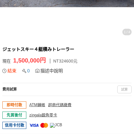
1 / 4
ジェットスキー４艇積みトレーラー
1,500,000円
現在
NT324600元
結束
0
描述中說明
費用試算
試算
即時付款
ATM轉帳
超商代碼繳費
先買後付
zingala銀角零卡
信用卡付款