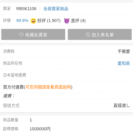
賣家
RBSK1106
全部賣家商品
評價
99.8%
好評 (1,907)
差評 (4)
收藏此賣家
加入黑名單
消費稅
不需要
商品所在地
愛知県
日本當地運費
買方付運費(
可否同捆請查看頁面說明
)
運費：
發送方式
直接渡し
商品數量
1
起標價格
1500000円