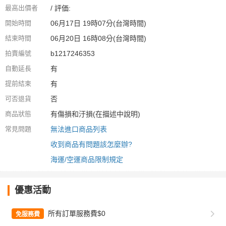
最高出價者
/ 評価:
開始時間
06月17日 19時07分(台灣時間)
結束時間
06月20日 16時08分(台灣時間)
拍賣編號
b1217246353
自動延長
有
提前結束
有
可否退貨
否
商品狀態
有傷損和汙損(在描述中說明)
常見問題
無法進口商品列表
收到商品有問題該怎麼辦?
海運/空運商品限制規定
優惠活動
所有訂單服務費$0
免服務費