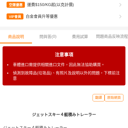
運費$150/KG起(以克計價)
空運優惠
白金會員升等優惠
VIP會員
0
)
問題商品反映流程
商品說明
問與答(
費用試算
注意事項
車體進口需提供相關進口文件，因此無法協助購買。
偵測到故障品(垃圾品)、有照片及說明以外的問題，下標前注
意
翻譯
原始網頁
ジェットスキー４艇積みトレーラー
ジェットスキー４艇積みトレーラー