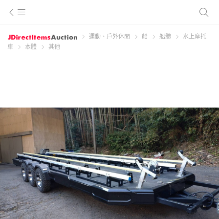
運動、戶外休閒
船
船體
水上摩托
車
本體
其他