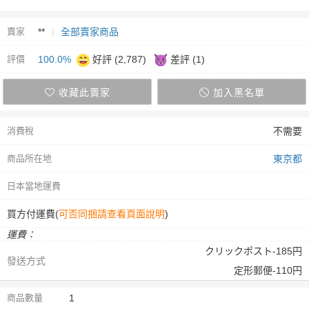
賣家
**
全部賣家商品
評價
100.0%
好評 (2,787)
差評 (1)
收藏此賣家
加入黑名單
消費稅
不需要
商品所在地
東京都
日本當地運費
買方付運費(
可否同捆請查看頁面說明
)
運費：
クリックポスト-185円
發送方式
定形郵便-110円
商品數量
1