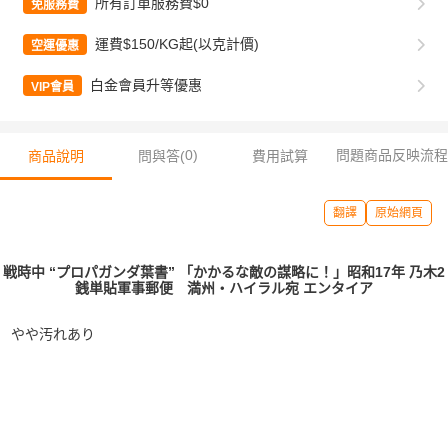
所有訂單服務費$0
免服務費
運費$150/KG起(以克計價)
空運優惠
白金會員升等優惠
VIP會員
0
)
問題商品反映流程
商品說明
問與答(
費用試算
翻譯
原始網頁
戦時中 “プロパガンダ葉書” 「かかるな敵の謀略に！」昭和17年 乃木2
銭単貼軍事郵便 満州・ハイラル宛 エンタイア
やや汚れあり