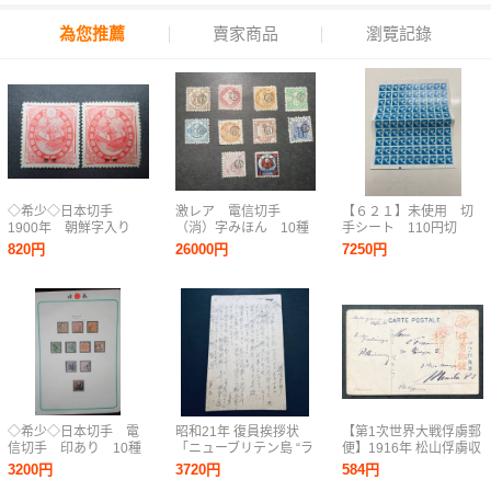
為您推薦
賣家商品
瀏覽記錄
◇希少◇日本切手
激レア 電信切手
【６２１】未使用 切
1900年 朝鮮字入り
（消）字みほん 10種
手シート 110円切
東宮ご婚儀 未使用
完 L28
手 100枚 額面
820円
26000円
7250円
バラ計2枚◇
11,000円 日本郵政
日本郵便 千鳥 コレ
クション
◇希少◇日本切手 電
昭和21年 復員挨拶状
【第1次世界大戦俘虜郵
信切手 印あり 10種
「ニューブリテン島 “ラ
便】1916年 松山俘虜収
完◇
バウル”より復員」楠公
容所 ドイツ兵俘虜差出
3200円
3720円
584円
5銭はがき 国立京都病
米領フィリピン マニラ