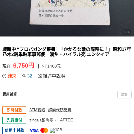
1 / 6
戦時中 “プロパガンダ葉書” 「かかるな敵の謀略に！」昭和17年
乃木2銭単貼軍事郵便 満州・ハイラル宛 エンタイア
6,750円
現在
NT1460元
結束
32
描述中說明
費用試算
試算
即時付款
ATM轉帳
超商代碼繳費
先買後付
zingala銀角零卡
AFTEE
信用卡付款