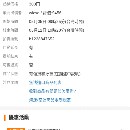
起標價格
300円
最高出價者
wfcxe / 評価:9456
開始時間
05月05日 09時25分(台灣時間)
結束時間
05月12日 19時28分(台灣時間)
拍賣編號
b1228847652
自動延長
有
提前結束
有
可否退貨
否
商品狀態
有傷損和汙損(在描述中說明)
常見問題
無法進口商品列表
收到商品有問題該怎麼辦?
海運/空運商品限制規定
優惠活動