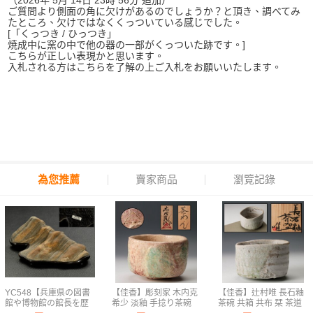
（2026年 5月 14日 23時 56分 追加）
ご質問より側面の角に欠けがあるのでしょうか？と頂き、調べてみ
たところ、欠けではなくくっついている感じでした。
[「くっつき / ひっつき」
焼成中に窯の中で他の器の一部がくっついた跡です。]
こちらが正しい表現かと思います。
入札される方はこちらを了解の上ご入札をお願いいたします。
為您推薦
賣家商品
瀏覽記錄
YC548【兵庫県の図書
【佳香】彫刻家 木内克
【佳香】辻村唯 長石釉
館や博物館の館長を歴
希少 淡釉 手捻り茶碗
茶碗 共箱 共布 栞 茶道