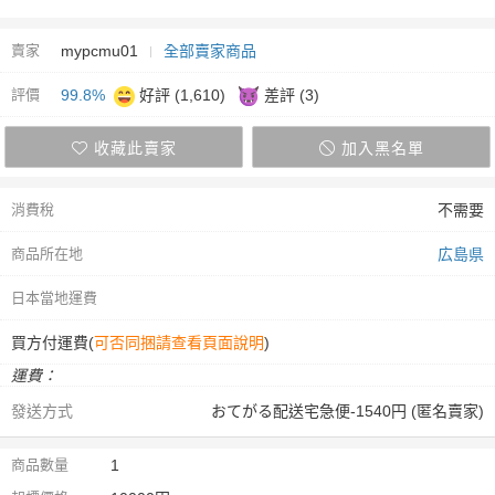
賣家
mypcmu01
全部賣家商品
評價
99.8%
好評 (1,610)
差評 (3)
收藏此賣家
加入黑名單
消費稅
不需要
商品所在地
広島県
日本當地運費
買方付運費(
可否同捆請查看頁面說明
)
運費：
發送方式
おてがる配送宅急便-1540円 (匿名賣家)
商品數量
1