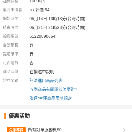
起標價格
10000円
最高出價者
n / 評価:54
開始時間
05月14日 13時13分(台灣時間)
結束時間
05月21日 21時23分(台灣時間)
拍賣編號
b1229890654
自動延長
有
提前結束
有
可否退貨
否
商品狀態
在描述中說明
常見問題
無法進口商品列表
收到商品有問題該怎麼辦?
海運/空運商品限制規定
優惠活動
所有訂單服務費$0
免服務費