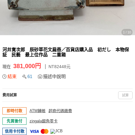
1 / 10
河井寛次郎 辰砂草花文扁壺／百貨店購入品 初だし 本物保
証 民藝 最上位作品 二重箱
381,000円
現在
NT82448元
結束
61
描述中說明
費用試算
試算
即時付款
ATM轉帳
超商代碼繳費
先買後付
zingala銀角零卡
信用卡付款