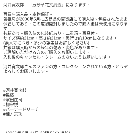
河井寛次郎 「辰砂草花文扁壺」になります。
百貨店購入品、本物保証。
曽祖母が2006年5月に広島県の百貨店にて購入後、包装されたまま
保管してあり、この度初開封しましたので購入後は未使用になりま
す。
共箱あり。購入時の包装紙あり。二重箱。写真付。
サイズ横約21cm、高さ約21cm、奥行き約10cmになります。
(素人寸につき、多少の誤差はお許しください)
共箱は購入時からの経年の傷み、変色があります。
ご理解いただける方のご購入をお願いします。
入札後のキャンセル、クレームのないようお願いします。
河井寛次郎さんのファンの方、コレクションされている方、どうぞ
よろしくお願いします。
#河井寛次郎
#民藝
#濱田庄司
#柳宗悦
#バーナードリーチ
#棟方志功