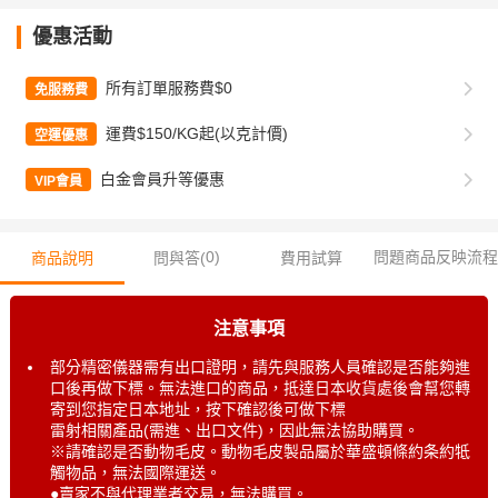
優惠活動
所有訂單服務費$0
免服務費
運費$150/KG起(以克計價)
空運優惠
白金會員升等優惠
VIP會員
0
)
問題商品反映流程
商品說明
問與答(
費用試算
注意事項
部分精密儀器需有出口證明，請先與服務人員確認是否能夠進
口後再做下標。無法進口的商品，抵達日本收貨處後會幫您轉
寄到您指定日本地址，按下確認後可做下標
雷射相關產品(需進、出口文件)，因此無法協助購買。
※請確認是否動物毛皮。動物毛皮製品屬於華盛頓條約条約牴
觸物品，無法國際運送。
●賣家不與代理業者交易，無法購買。