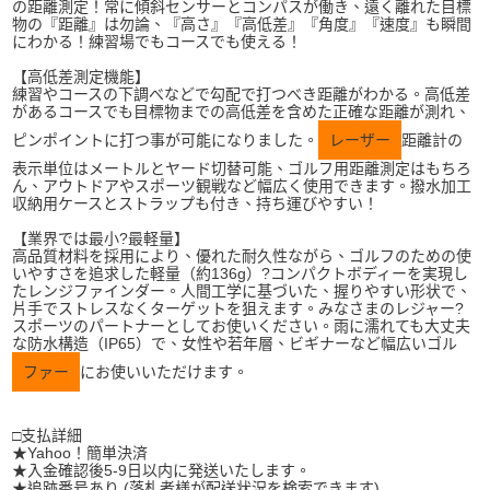
の距離測定！常に傾斜センサーとコンパスが働き、遠く離れた目標
物の『距離』は勿論、『高さ』『高低差』『角度』『速度』も瞬間
にわかる！練習場でもコースでも使える！
【高低差測定機能】
練習やコースの下調べなどで勾配で打つべき距離がわかる。高低差
があるコースでも目標物までの高低差を含めた正確な距離が測れ、
ピンポイントに打つ事が可能になりました。
レーザー
距離計の
表示単位はメートルとヤード切替可能、ゴルフ用距離測定はもちろ
ん、アウトドアやスポーツ観戦など幅広く使用できます。撥水加工
収納用ケースとストラップも付き、持ち運びやすい！
【業界では最小?最軽量】
高品質材料を採用により、優れた耐久性ながら、ゴルフのための使
いやすさを追求した軽量（約136g）?コンパクトボディーを実現し
たレンジファインダー。人間工学に基づいた、握りやすい形状で、
片手でストレスなくターゲットを狙えます。みなさまのレジャー?
スポーツのパートナーとしてお使いください。雨に濡れても大丈夫
な防水構造（IP65）で、女性や若年層、ビギナーなど幅広いゴル
ファー
にお使いいただけます。
□支払詳細
★Yahoo！簡単決済
★入金確認後5-9日以内に発送いたします。
★追跡番号あり (落札者様が配送状況を検索できます)