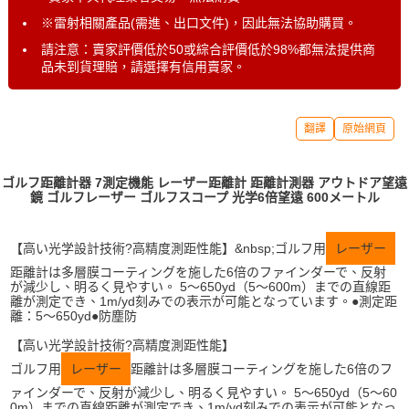
※雷射相關產品(需進、出口文件)，因此無法協助購買。
請注意：賣家評價低於50或綜合評價低於98%都無法提供商
品未到貨理賠，請選擇有信用賣家。
翻譯
原始網頁
ゴルフ距離計器 7測定機能 レーザー距離計 距離計測器 アウトドア望遠
鏡 ゴルフレーザー ゴルフスコープ 光学6倍望遠 600メートル
【高い光学設計技術?高精度測距性能】&nbsp;ゴルフ用
レーザー
距離計は多層膜コーティングを施した6倍のファインダーで、反射
が減少し、明るく見やすい。 5～650yd（5～600m）までの直線距
離が測定でき、1m/yd刻みでの表示が可能となっています。●測定距
離：5～650yd●防塵防
【高い光学設計技術?高精度測距性能】
ゴルフ用
レーザー
距離計は多層膜コーティングを施した6倍のフ
ァインダーで、反射が減少し、明るく見やすい。 5～650yd（5～60
0m）までの直線距離が測定でき、1m/yd刻みでの表示が可能となっ