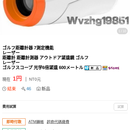
1 / 10
ゴルフ距離計器 7測定機能
レーザー
距離計 距離計測器 アウトドア望遠鏡 ゴルフ
レーザー
ゴルフスコープ 光学6倍望遠 600メートル
1円
現在
NT0元
結束
46
新品
費用試算
試算
即時付款
ATM轉帳
超商代碼繳費