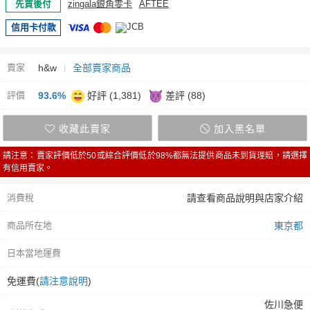
先買後付
zingala銀角零卡
AFTEE
信用卡付款
賣家
h&w
全部賣家商品
評價
93.6%
好評 (1,381)
差評 (88)
收藏此賣家
加入黑名單
請注意：賣家評價低於50或綜合評價低於98%都無法提供商品未到貨理賠，請選擇
有信用賣家。
消費稅
請查看商品說明與店家介紹
商品所在地
東京都
日本當地運費
免運費(
請注意說明
)
佐川急便