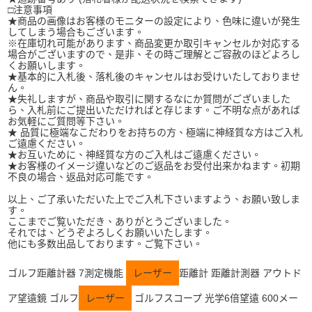
□注意事項
★商品の画像はお客様のモニターの設定により、色味に違いが発生
してしまう場合もございます。
※在庫切れ可能があります、商品変更か取引キャンセルか対応する
場合がございますので、是非、その時ご理解とご容赦のほどよろし
くお願いします。
★基本的に入札後、落札後のキャンセルはお受けいたしておりませ
ん。
★失礼しますが、商品や取引に関するなにか質問がございました
ら、入札前にご提出いただければと存じます。ご不明な点があれば
お気軽にご質問等下さい。
★ 品質に極端なこだわりをお持ちの方、極端に神経質な方はご入札
ご遠慮ください。
★お互いために、神経質な方のご入札はご遠慮ください。
★お客様のイメージ違いなどのご返品をお受付出来かねます。初期
不良の場合、返品対応可能です。
以上、ご了承いただいた上でご入札下さいますよう、お願い致しま
す。
ここまでご覧いただき、ありがとうございました。
それでは、どうぞよろしくお願いいたします。
他にも多数出品しております。ご覧下さい。
ゴルフ距離計器 7測定機能
レーザー
距離計 距離計測器 アウトド
ア望遠鏡 ゴルフ
レーザー
ゴルフスコープ 光学6倍望遠 600メー