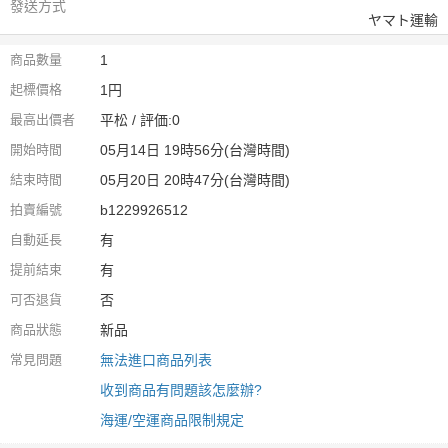
發送方式
ヤマト運輸
商品數量
1
起標價格
1円
最高出價者
平松 / 評価:0
開始時間
05月14日 19時56分(台灣時間)
結束時間
05月20日 20時47分(台灣時間)
拍賣編號
b1229926512
自動延長
有
提前結束
有
可否退貨
否
商品狀態
新品
常見問題
無法進口商品列表
收到商品有問題該怎麼辦?
海運/空運商品限制規定