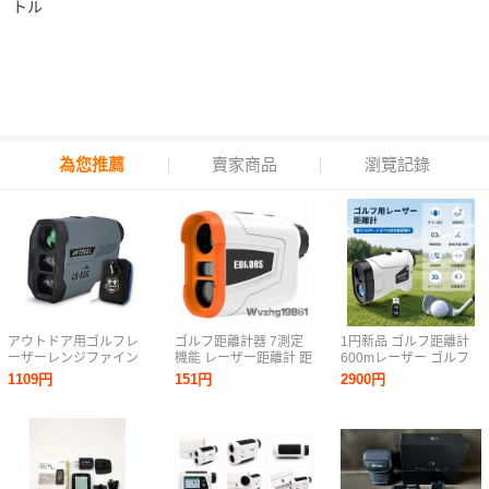
トル
為您推薦
賣家商品
瀏覽記錄
アウトドア用ゴルフレ
ゴルフ距離計器 7測定
1円新品 ゴルフ距離計
ーザーレンジファイン
機能 レーザー距離計 距
600mレーザー ゴルフ
ダー＆望遠鏡 距離計 計
離計測器 アウトドア望
距離計 手ブレ補正 光学
1109円
151円
2900円
測器 測定距離 650m
遠鏡 ゴルフレーザー ゴ
6倍望遠 7測定機能 ゴル
高度と角度も測定可能
ルフスコープ 光学6倍
フ用距離計測器 距離測
望遠 600メートル
定器 高精度