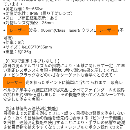
ています。
●測定距離：5～650yd
●防塵防水性：IP65（曇り予防レンズ）
●スロープ補正距離表示：あり
●対物レンズ有効径：25mm
●
レーザー
波長：905nm(Class I laser)/ クラス1
レーザー
(不
可視)
●倍率：6倍
●サイズ：約105*70*35mm
●重量：約136g
【0.3秒で測定！手ブレなし！】
独自の測距アルゴリズムの搭載により、距離に関わらず一定して早
い測距レスポンスを実現。瞬速0.3秒で測定結果を示してくれま
す。ピンフラッグなどの小さなターゲットも素早くとらえて、
レーザー
光を狙ったポイントに簡単に当たてられます。最高レ
ベルの光学手ぶれ補正技術で従来品に比べてファインダー内の視界
の揺れを約89％低減しました。その機能を使ってどんなシーンでも
安定した測定を実現。
【近距離優先＆連続測定機能】
目標物までの距離を測るときに、誤って目標物の背景を測定しない
よう、近くの目標物の距離を優先的に表示する『ピンサーチ機能』
を搭載。連続測定機能を使用することにより、手ブレの影響を軽減
させ目標物を捕えやすくなります。シンプルなボタン操作で3次元