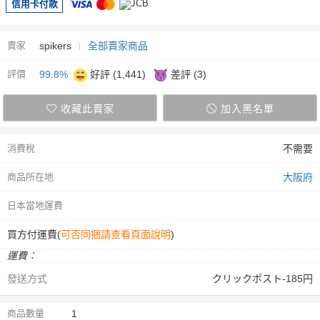
信用卡付款
賣家
spikers
全部賣家商品
評價
99.8%
好評 (1,441)
差評 (3)
收藏此賣家
加入黑名單
消費稅
不需要
商品所在地
大阪府
日本當地運費
買方付運費(
可否同捆請查看頁面說明
)
運費：
發送方式
クリックポスト-185円
商品數量
1