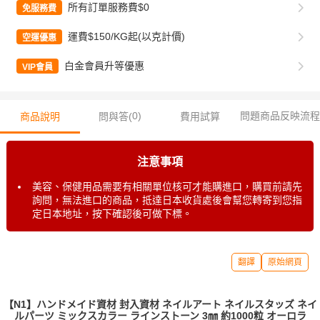
所有訂單服務費$0
免服務費
運費$150/KG起(以克計價)
空運優惠
白金會員升等優惠
VIP會員
0
)
問題商品反映流程
商品說明
問與答(
費用試算
注意事項
美容、保健用品需要有相關單位核可才能購進口，購買前請先
詢問，無法進口的商品，抵達日本收貨處後會幫您轉寄到您指
定日本地址，按下確認後可做下標。
翻譯
原始網頁
【N1】ハンドメイド資材 封入資材 ネイルアート ネイルスタッズ ネイ
ルパーツ ミックスカラー ラインストーン 3㎜ 約1000粒 オーロラ