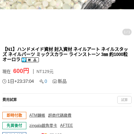
1 / 1
【N1】ハンドメイド資材 封入資材 ネイルアート ネイルスタッ
ズ ネイルパーツ ミックスカラー ラインストーン 3㎜ 約1000粒
オーロラ
600円
現在
NT129元
1日+23:37:03
0
新品
費用試算
試算
即時付款
ATM轉帳
超商代碼繳費
先買後付
zingala銀角零卡
AFTEE