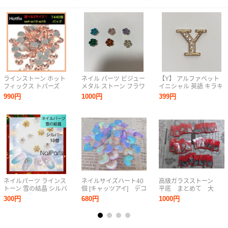
ラインストーン ホット
ネイル パーツ ビジュー
【Y】 アルファベット
フィックス トパーズ
メタル ストーン フラワ
イニシャル 英語 キラキ
1440個 大量 パック
ー ハート ６種類 セッ
ラ デコパーツ アクセサ
990円
1000円
399円
Hotfix ラインストーン
ト 未使用
リー ラインストーン
ネイルパーツ ラインス
ネイルサイズハート40
高級ガラスストーン
トーン 雪の結晶 シルバ
個 [キャッツアイ] デコ
平底 まとめて 大
ー デコパーツ 01
パーツ プラパーツ
量 50袋 総額19,950
300円
680円
1000円
ミニサイズ
円 レジン作成 デ
コ ネイルアート な
どに