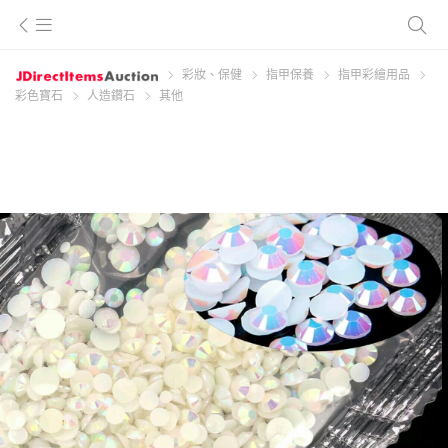
彩妝、保健
指甲保養
指甲彩繪用品
彩色寶石
人造鑽石
其他