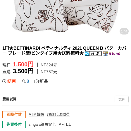
1 / 4
1円★BETTINARDI ベティナルディ 2021 QUEEN B パターカバ
ー ブレード型/ピンタイプ用★送料無料★
1,500円
現在
NT324元
3,500円
直購
NT757元
結束
8
新品
費用試算
試算
即時付款
ATM轉帳
超商代碼繳費
先買後付
zingala銀角零卡
AFTEE