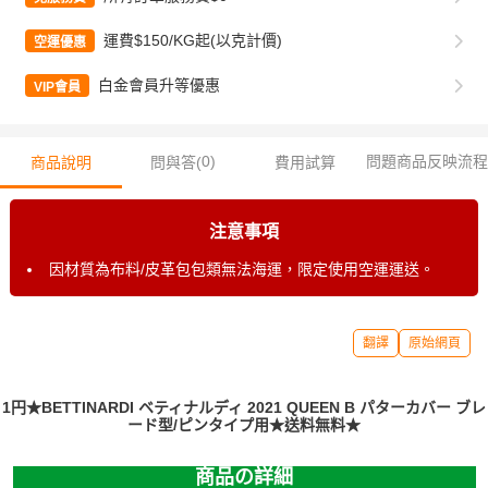
運費$150/KG起(以克計價)
空運優惠
白金會員升等優惠
VIP會員
0
)
問題商品反映流程
商品說明
問與答(
費用試算
注意事項
因材質為布料/皮革包包類無法海運，限定使用空運運送。
翻譯
原始網頁
1円★BETTINARDI ベティナルディ 2021 QUEEN B パターカバー ブレ
ード型/ピンタイプ用★送料無料★
商品の詳細