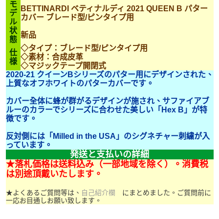
モ
BETTINARDI ベティナルディ 2021 QUEEN B パター
デ
カバー ブレード型/ピンタイプ用
ル
状
新品
態
◇タイプ：ブレード型/ピンタイプ用
仕
◇素材：合成皮革
様
◇マジックテープ開閉式
2020-21 クイーンBシリーズのパター用にデザインされた、
上質なオフホワイトのパターカバーです。
カバー全体に蜂が群がるデザインが施され、サファイアブ
ルーのカラーでシリーズに合わせた美しい「Hex B」が特
徴です。
反対側には「Milled in the USA」のシグネチャー刺繍が入
っています。
発送と支払いの詳細
★落札価格は送料込み（一部地域を除く）。消費税
は別途頂戴いたします。
★よくあるご質問等は、
自己紹介欄
にまとめました。ご質問前に
一応お目通しお願い致します。