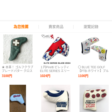
為您推薦
賣家商品
瀏覽記錄
★ 本革！ ゴルフクラブ
１円Piretti ピレッティ
〇 BLUE TEE GOLF
ブレードパター クロス
ELITE SERIES エリー
【PTB-ホワイト】ブル
ピン型 パターカバー！
トシリーズ パターカバ
ーティーゴルフ【スマ
3100円
1024円
1100円
★
ー BLADE 2024 ピンタ
イル＆カート】ブレー
イプ マグネット開閉★
ド型パター用ヘッドカ
送料無料★
バー HC-012 送料無料