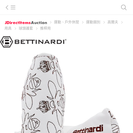
運動、戶外休閒
運動類別
高爾夫
用具
球頭護套
推桿用