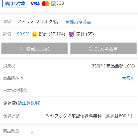
信用卡付款
賣家
アトラス ヤフオク!店
全部賣家商品
評價
99.9%
好評 (37,104)
差評 (55)
收藏此賣家
加入黑名單
消費稅
350円( 商品金額 10%)
商品所在地
大阪府
日本當地運費
免運費(
請注意說明
)
發送方式
※ヤフオク※宅配便送料無料（沖縄は800円）
商品數量
1