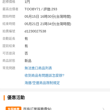
起標價格
1円
最高出價者
TOOBY71 / 評価:293
開始時間
05月15日 16時30分(台灣時間)
結束時間
05月21日 21時34分(台灣時間)
拍賣編號
d1230027538
自動延長
有
提前結束
有
可否退貨
否
商品狀態
新品
常見問題
無法進口商品列表
收到商品有問題該怎麼辦?
海運/空運商品限制規定
優惠活動
所有訂單服務費$0
免服務費