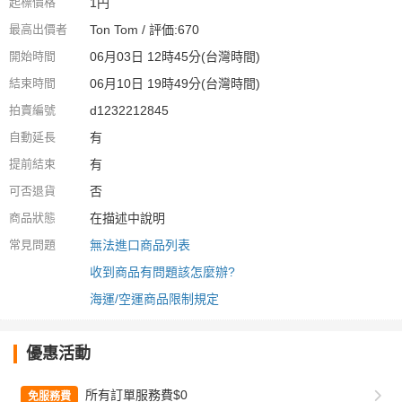
起標價格
1円
最高出價者
Ton Tom / 評価:670
開始時間
06月03日 12時45分(台灣時間)
結束時間
06月10日 19時49分(台灣時間)
拍賣編號
d1232212845
自動延長
有
提前結束
有
可否退貨
否
商品狀態
在描述中說明
常見問題
無法進口商品列表
收到商品有問題該怎麼辦?
海運/空運商品限制規定
優惠活動
所有訂單服務費$0
免服務費