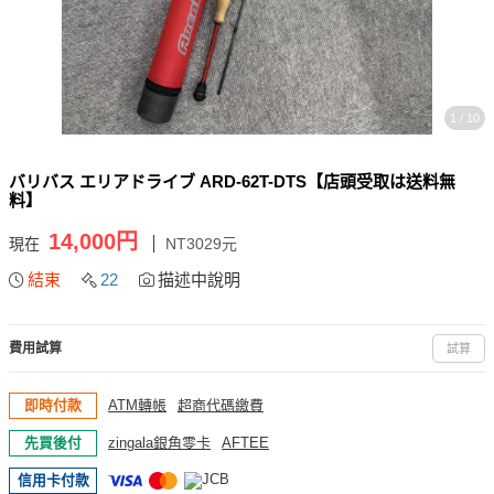
1 / 10
バリバス エリアドライブ ARD-62T-DTS【店頭受取は送料無
料】
14,000円
現在
NT3029元
結束
22
描述中說明
費用試算
試算
即時付款
ATM轉帳
超商代碼繳費
先買後付
zingala銀角零卡
AFTEE
信用卡付款