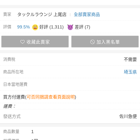
賣家
タックルラウンジ 上尾店
全部賣家商品
評價
99.5%
好評 (1,311)
差評 (7)
收藏此賣家
加入黑名單
消費稅
不需要
商品所在地
埼玉県
日本當地運費
買方付運費(
可否同捆請查看頁面說明
)
運費：
發送方式
佐川急便
商品數量
1