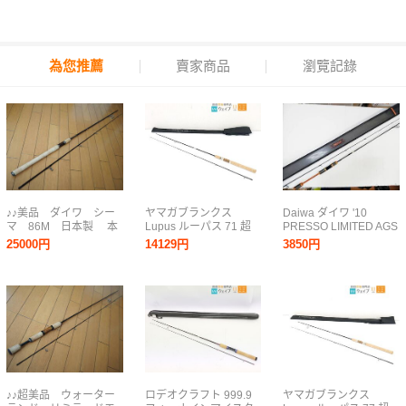
為您推薦
賣家商品
瀏覽記錄
♪♪美品 ダイワ シー
ヤマガブランクス
Daiwa ダイワ '10
マ 86M 日本製 本
Lupus ルーパス 71 超
PRESSO LIMITED AGS
流等に♪♪
美品
プレッソ リミテッド
25000円
14129円
3850円
AGS 74L 中古品【同
梱、手渡し不可】
♪♪超美品 ウォーター
ロデオクラフト 999.9
ヤマガブランクス