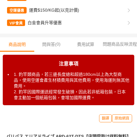
運費$150/KG起(以克計價)
空運優惠
白金會員升等優惠
VIP會員
0
)
問題商品反映流程
商品說明
問與答(
費用試算
注意事項
1. 釣竿類商品，若三邊長度總和超過180cm以上為大型商
品，使用空運會產生材積費用與其他費用，使用海運則無其他
費用。
2. 釣竿因國際運送經常發生破損，因此若非紙箱包裝，日本
會主動加一個紙箱包裝，會增加國際運費。
翻譯
原始網頁
バリバス エリアドライブ ARD-62T-DTS【店頭受取は送料無料】