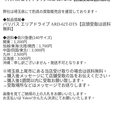
弊社は埼玉県にて釣具の買取販売店を運営しております。
◆製品情報◆
バリバス エリアドライブ ARD-62T-DTS
【店頭受取は送料
無料】
◆送料◆佐川急便(140サイズ)
関東：1,200円
信越/東海/北陸/関西：1,700円
中国/四国/東北/：2,000円
九州：2,500円
北海道：3,000円
沖縄：申し訳ございません。発送不可となります。
※埼玉県上尾市にある当店受け取りの場合は送料無料。
→購入後メッセージにて店舗受取の旨をお伝えください。
→購入後1週間以内に受取お願い致します。
→受取場所などはメッセージでお送りします。
画像を見てご納得の上の入札をお願いいたします。
お支払いは Yahoo!かんたん決済にてお願いいたします。