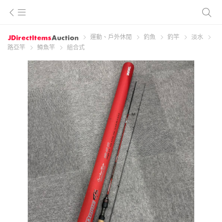
運動、戶外休閒
釣魚
釣竿
淡水
路亞竿
鱒魚竿
組合式