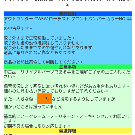
2
商品説明
アウトランダー CW5W ローデスト フロントバンパー カラーNO.X4
2
の中古品です。
取り外すまで正常稼働していました。
取り外し後の動作確認はしておりません。
取り外したままですので傷や汚れなどあります。
写真に写りきれない傷などもあります。
商品の状態は画像にて判断してください。
注意事項
中古品 リサイクルパーツである事をご理解ご了承の上ご入札くだ
さい。
保管状況により画像に無い汚れや小傷などがある場合もあります。
細心の注意を払い保管しておりますがご了承ください。
また、大きな傷、
凹み
など撮影するようにしていますが
細かいところは撮っていません。
基本的にノークレーム、ノーリターン、ノーキャンセルでお願いし
ます。
初期不良の場合に限り対応します。
発送詳細