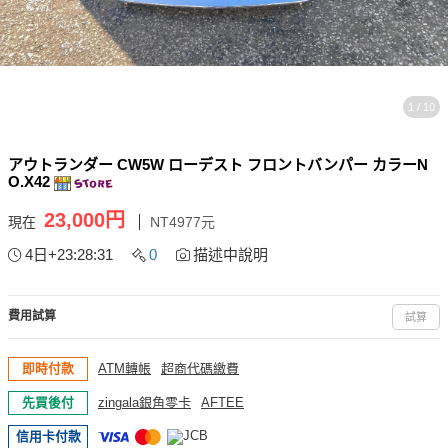
1 / 10
アウトランダー CW5W ローデスト フロントバンパー カラーN
O.X42
23,000円
現在
NT4977元
4日+23:28:31
0
描述中說明
費用試算
試算
即時付款
ATM轉帳
超商代碼繳費
先買後付
zingala銀角零卡
AFTEE
信用卡付款