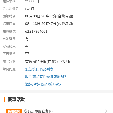
起標價格
23000円
最高出價者
/ 評価:
開始時間
08月08日 20時47分(台灣時間)
結束時間
08月13日 20時47分(台灣時間)
拍賣編號
e1217954061
自動延長
有
提前結束
有
可否退貨
否
商品狀態
有傷損和汙損(在描述中說明)
常見問題
無法進口商品列表
收到商品有問題該怎麼辦?
海運/空運商品限制規定
優惠活動
所有訂單服務費$0
免服務費