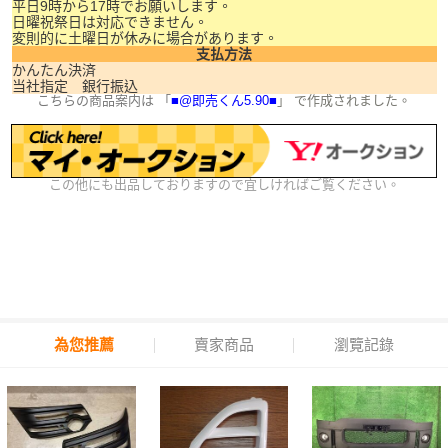
平日9時から17時でお願いします。
日曜祝祭日は対応できません。
変則的に土曜日が休みに場合があります。
支払方法
かんたん決済
当社指定 銀行振込
こちらの商品案内は 「
■@即売くん5.90■
」 で作成されました。
この他にも出品しておりますので宜しければご覧ください。
為您推薦
賣家商品
瀏覽記錄