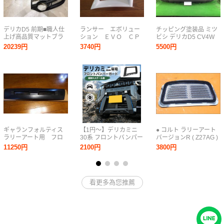
デリカD5 前期■職人仕
ランサー エボリュー
チッピング塗装品 ミツ
上げ高品質マットブラ
ション ＥＶＯ ＣＰ
ビシ デリカD5 CV4W
ック塗装済み！
９Ａ フロントバンパ
純正 フロントバンパー
20239円
3740円
5500円
MADLYS ヘッドライト
ーサイドガーニッシ
前期 6400A878 CV5W
プロテクター■塗装後未
ュ Ｗ８３ ＭＲ５３
CV2W CV1W X24/ブラ
使用！輝オート CV1W
３６１５
ックマイカ 黒 破損無し
CV5W
ギャランフォルティス
【1円～】デリカミニ
● コルト ラリーアート
ラリーアート用 フロ
30系 フロントバンパー
バージョンR ( Z27AG )
ントバンパーカバーグ
フロントグリルガード
用 純正 ボンネット ダ
11250円
2100円
3800円
リル エボXルック？
ブラック フロントガー
クト ダクトグリル ●
スポーツバック 検
ド バンパーガード 外装
ランサーエボリューシ
パーツ 運転席 Y1450
ョン 10
看更多為您推薦