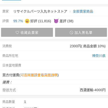
賣家
リサイクルパーツ入丸ネットストア
全部賣家商品
評價
99.7%
好評 (11,816)
差評 (38)
收藏此賣家
加入黑名單
消費稅
2300円( 商品金額 10%)
商品所在地
神奈川県
日本當地運費
買方付運費(
可否同捆請查看頁面說明
)
運費：
發送方式
西濃運輸-4000円
商品數量
1