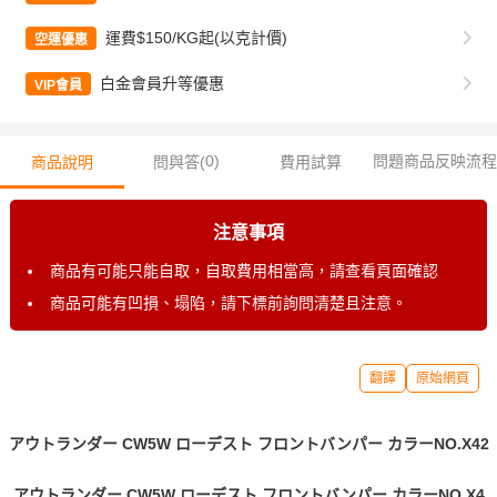
運費$150/KG起(以克計價)
空運優惠
白金會員升等優惠
VIP會員
0
)
問題商品反映流程
商品說明
問與答(
費用試算
注意事項
商品有可能只能自取，自取費用相當高，請查看頁面確認
商品可能有凹損、塌陷，請下標前詢問清楚且注意。
翻譯
原始網頁
アウトランダー CW5W ローデスト フロントバンパー カラーNO.X42
アウトランダー CW5W ローデスト フロントバンパー カラーNO.X4