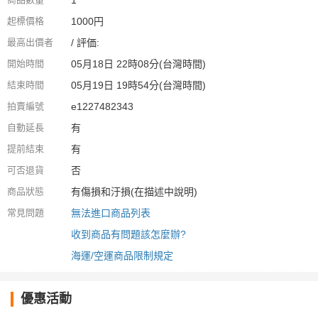
1
起標價格
1000円
最高出價者
/ 評価:
開始時間
05月18日 22時08分(台灣時間)
結束時間
05月19日 19時54分(台灣時間)
拍賣編號
e1227482343
自動延長
有
提前結束
有
可否退貨
否
商品狀態
有傷損和汙損(在描述中說明)
常見問題
無法進口商品列表
收到商品有問題該怎麼辦?
海運/空運商品限制規定
優惠活動