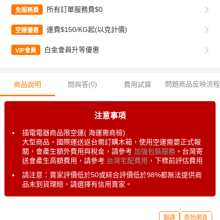
所有訂單服務費$0
免服務費
運費$150/KG起(以克計價)
空運優惠
白金會員升等優惠
VIP會員
0
)
問題商品反映流程
商品說明
問與答(
費用試算
注意事項
插電電器商品限空運( 海運需商檢)
大型商品，國際運送返台需訂購木箱，使用空運需要正式報
關，會產生額外費用與稅金，請參考
加強包裝服務
。台灣寄
送會產生高額費用，請參考
台灣宅配費用
，下標前評估費用
請注意：賣家評價低於50或綜合評價低於98%都無法提供商
品未到貨理賠，請選擇有信用賣家。
翻譯
原始網頁