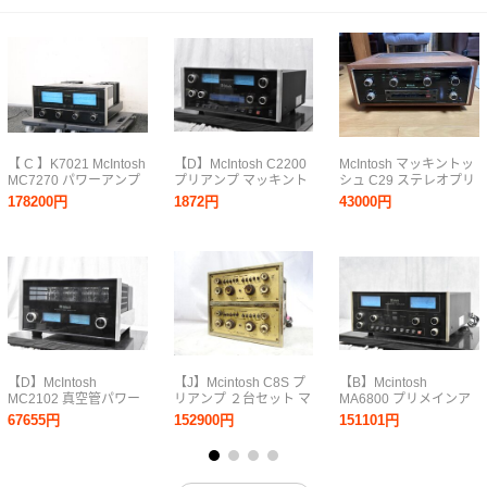
【 C 】K7021 McIntosh
【D】McIntosh C2200
McIntosh マッキントッ
MC7270 パワーアンプ
プリアンプ マッキント
シュ C29 ステレオプリ
マッキントッシュ
ッシュ 3265880【送料
アンプ
178200円
1872円
43000円
3326988
無料!!】
【D】McIntosh
【J】Mcintosh C8S プ
【B】Mcintosh
MC2102 真空管パワー
リアンプ ２台セット マ
MA6800 プリメインア
アンプ マッキントッシ
ッキントッシュ
ンプ マッキントッシュ
67655円
152900円
151101円
ュ 3264995【送料無
3347287
3265408【送料無料!!】
料!!】