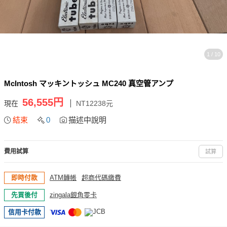
1 / 10
McIntosh マッキントッシュ MC240 真空管アンプ
56,555円
現在
NT12238元
結束
0
描述中說明
費用試算
試算
即時付款
ATM轉帳
超商代碼繳費
先買後付
zingala銀角零卡
信用卡付款