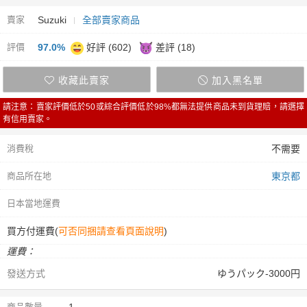
賣家
Suzuki
全部賣家商品
評價
97.0%
好評 (602)
差評 (18)
收藏此賣家
加入黑名單
請注意：賣家評價低於50或綜合評價低於98%都無法提供商品未到貨理賠，請選擇
有信用賣家。
消費稅
不需要
商品所在地
東京都
日本當地運費
買方付運費(
可否同捆請查看頁面說明
)
運費：
發送方式
ゆうパック-3000円
商品數量