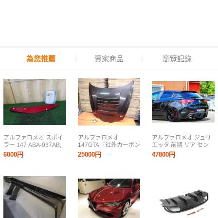
為您推薦
賣家商品
瀏覽記錄
アルファロメオ スポイ
アルファロメオ
アルファロメオ ジュリ
ラー 147 ABA-937AB,
147GTA『社外カーボン
エッタ 前期 リア セン
2008 #hyj NSP158726
ボンネット』
ター ディフューザー フ
6000円
25000円
47800円
ィン/スプリッター スポ
イラー バンパー アンダ
ー カナード