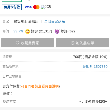
信用卡付款
賣家
激安魔王 愛知店
全部賣家商品
評價
99.7%
好評 (21,317)
差評 (62)
收藏此賣家
加入黑名單
消費稅
700円( 商品金額 10%)
商品所在地
愛知県 1507350
日本當地運費
買方付運費(
可否同捆請查看頁面說明
)
運費：
發送方式
トナミ運輸-8420円