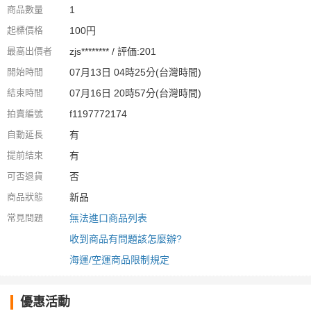
商品數量
1
起標價格
100円
最高出價者
zjs******** / 評価:201
開始時間
07月13日 04時25分(台灣時間)
結束時間
07月16日 20時57分(台灣時間)
拍賣編號
f1197772174
自動延長
有
提前結束
有
可否退貨
否
商品狀態
新品
常見問題
無法進口商品列表
收到商品有問題該怎麼辦?
海運/空運商品限制規定
優惠活動