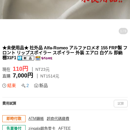
1 / 9
★未使用品★ 社外品 Alfa-Romeo アルファロメオ 155 FRP製 フ
ロント リップスポイラー スポイラー 外装 エアロ 白ゲル 即納
棚31F1
110円
現在
NT23元
7,000円
直購
NT1514元
結束
2
新品
費用試算
試算
即時付款
ATM轉帳
超商代碼繳費
先買後付
zingala銀角零卡
AFTEE