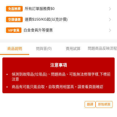
所有訂單服務費$0
免服務費
運費$150/KG起(以克計價)
空運優惠
白金會員升等優惠
VIP會員
0
)
問題商品反映流程
商品說明
問與答(
費用試算
注意事項
偵測到故障品(垃圾品)、問題商品、可能無法修理字樣,下標前
注意
商品有可能只能自取，自取費用相當高，請查看頁面確認
翻譯
原始網頁