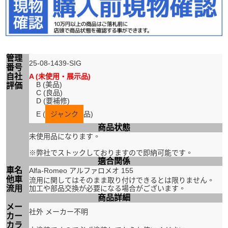
管理
25-08-1439-SIG
番号
自社
A (未使用・展示品)
B (美品)
評価
C (良品)
D (要補修)
E (
ジャンク
品)
商品状態
未使用品になります。
※弊社でストックしておりますので即納可能です。
適合関係
車名
Alfa-Romeo アルファロメオ 155
他車
流用に関してはそのまま取り付けできるとは限りません。
流用
加工や部品交換が必要になる場合がございます。
商品詳細
メー
社外 メーカー不明
カー
カラ