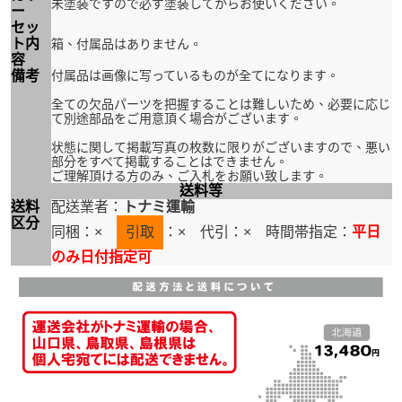
未塗装ですので必ず塗装してからお使いください。
ー
セッ
ト内
箱、付属品はありません。
容
備考
付属品は画像に写っているものが全てになります。
全ての欠品パーツを把握することは難しいため、必要に応じ
て別途部品をご用意頂く場合がございます。
状態に関して掲載写真の枚数に限りがございますので、悪い
部分をすべて掲載することはできません。
ご理解頂ける方のみ、ご入札をお願い致します。
送料等
送料
配送業者：
トナミ運輸
区分
同梱：×
引取
：× 代引：× 時間帯指定：
平日
のみ日付指定可