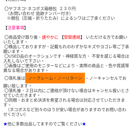
〇ヤフネコ! ネコポス箱梱包 ２３０円
（お問い合わせ 追跡ナンバー付き）
※梱包（圧縮・折りたたみ）によるシワはご了承ください
【
注意事項
】
〇商品受け取り後、
速やかに
【
受取連絡
】
いただける方でお願い
いたします。
〇検品しておりますが、記載もれのわずかなキズやヨゴレ等ご了承
願います。
〇USED品のオークションです、神経質な方、 不安を感じる場合は
入札しないで下さい。
〇画像はご使用のモニターなどにより、実際の商品と、色や質感等
異なる場合があります。
〇落札後は
ノークレーム・ノーリターン
・ノーキャンセルでお
願い致します。
〇落札後、２日以内にご連絡が頂けない場合はキャンセル扱いとさ
せていただきます。
〇同梱、おまとめ決済を希望される場合は対応させていただきま
す。
（ネコボスなど別々のほうが安い場合がありますのでお問い合わ
せください）
★
他に多数出品してますのでご覧ください
★