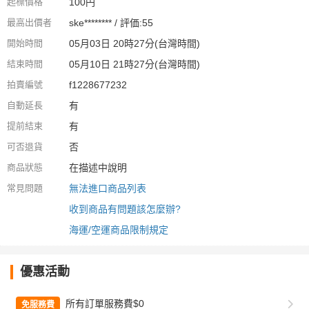
起標價格
100円
最高出價者
ske******** / 評価:55
開始時間
05月03日 20時27分(台灣時間)
結束時間
05月10日 21時27分(台灣時間)
拍賣編號
f1228677232
自動延長
有
提前結束
有
可否退貨
否
商品狀態
在描述中說明
常見問題
無法進口商品列表
收到商品有問題該怎麼辦?
海運/空運商品限制規定
優惠活動
所有訂單服務費$0
免服務費