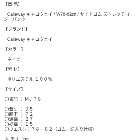
【商 品】
Callaway キャロウェイ / W78-82㎝ / サイドゴム ストレッチ イー
ジーパンツ
【ブランド】
Callaway キャロウェイ
【カラー】
ネイビー
【素 材】
ポリエステル １００％
【サイズ】
〇表記 ： Ｍ / ７８
〇着丈 ： ９５
〇股下 ： ７２
〇渡幅 ： ２７
〇裾幅 ： １５
〇ウエスト：７８－８２（ゴム・紐入り仕様）
※ 実寸 / cm