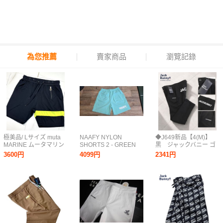
為您推薦
賣家商品
瀏覽記錄
極美品/ Lサイズ muta
NAAFY NYLON
◆J649新品【4(M)】
MARINE ムータマリン
SHORTS 2 - GREEN
黒 ジャックバニー ゴ
ハーフパンツ 8チャー
ナイロンショートパン
ルフ 2WAYストレッチ
3600円
4099円
2341円
ム ショートパンツ ブラ
ツ ミントグリーン
テーパードパンツ Jack
ンドロゴ ストレッチ
Bunny パーリーゲイツ
GOLF ゴルフウェア ネ
イビー