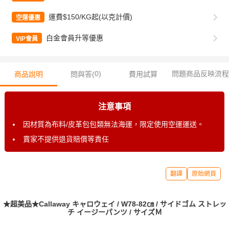
運費$150/KG起(以克計價)
空運優惠
白金會員升等優惠
VIP會員
0
)
問題商品反映流程
商品說明
問與答(
費用試算
注意事項
因材質為布料/皮革包包類無法海運，限定使用空運運送。
賣家不提供退貨賠償等責任
翻譯
原始網頁
★超美品★Callaway キャロウェイ / W78-82㎝ / サイドゴム ストレッ
チ イージーパンツ / サイズＭ