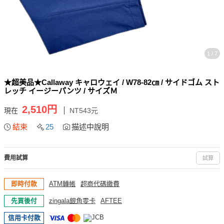
1 / 7
★超美品★Callaway キャロウェイ / W78-82㎝ / サイドゴム スト
レッチ イージーパンツ / サイズＭ
2,510円
現在
NT543元
結束
25
描述中說明
費用試算
試算
即時付款
ATM轉帳
超商代碼繳費
先買後付
zingala銀角零卡
AFTEE
信用卡付款