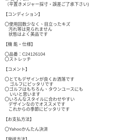
（平置きメジャー採寸・誤差ご了承下さい)
【コンディション】
〇使用回数少なく、目立ったキズ
汚れ等は見られません
状態はよく美品です
【機 能・仕様】
〇品番：C24126104
〇ストレッチ
【コメント】
〇とてもデザインが良くお洒落です
ゴルフにピッタリです
〇ゴルフはもちろん、タウンユースにも
いいと思います
〇いろんなスタイルに合わせやすい
デザインなのでオススメです
これからの季節にピッタリです
【お支払方法】
〇Yahooかんたん決済
【発送方法】