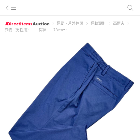
運動、戶外休閒
運動類別
高爾夫
衣物（男性用）
長褲
78cm～