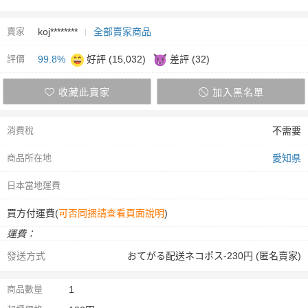
賣家
koj********
全部賣家商品
評價
99.8%
好評 (15,032)
差評 (32)
收藏此賣家
加入黑名單
消費稅
不需要
商品所在地
愛知県
日本當地運費
買方付運費(
可否同捆請查看頁面說明
)
運費：
發送方式
おてがる配送ネコポス-230円 (匿名賣家)
商品數量
1