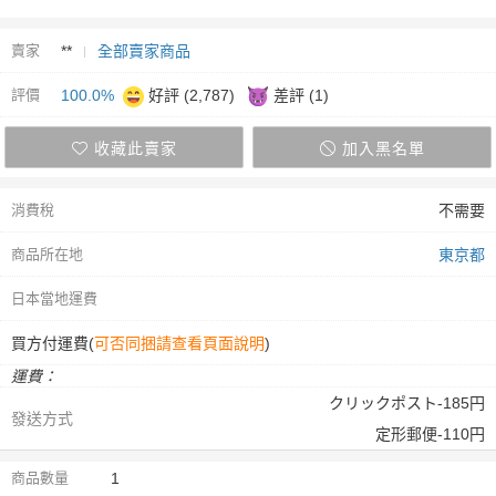
賣家
**
全部賣家商品
評價
100.0%
好評 (2,787)
差評 (1)
收藏此賣家
加入黑名單
消費稅
不需要
商品所在地
東京都
日本當地運費
買方付運費(
可否同捆請查看頁面說明
)
運費：
クリックポスト-185円
發送方式
定形郵便-110円
商品數量
1