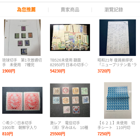
為您推薦
賣家商品
瀏覽記錄
琉球切手 第1次普通切
TB526未使用 額面
昭和21年 復員挨拶状
手 未使用 7種完
82950円 日本の切手◇
「ニューブリテン島 “ラ
1948.7.1発行 糊有り
シート/バラ/消印無/昭
バウル”より復員」楠公
1900円
54230円
3720円
和/平成/日本郵便/お年
5銭はがき 国立京都病
玉/記念切手/特殊切手/
院発 エンタイア
オリンピック/古道具タ
グボート
◇希少◇日本切手
激レア 電信切手
【６２１】未使用 切
1900年 朝鮮字入り
（消）字みほん 10種
手シート 110円切
東宮ご婚儀 未使用
完 L28
手 100枚 額面
810円
25500円
7250円
バラ計2枚◇
11,000円 日本郵政