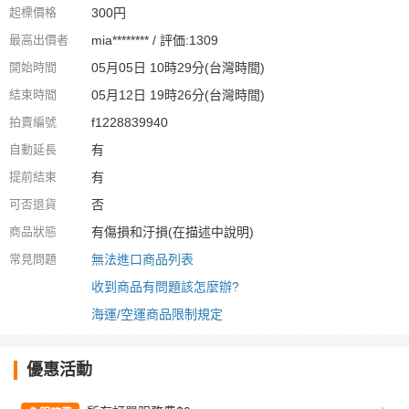
起標價格
300円
最高出價者
mia******** / 評価:1309
開始時間
05月05日 10時29分(台灣時間)
結束時間
05月12日 19時26分(台灣時間)
拍賣編號
f1228839940
自動延長
有
提前結束
有
可否退貨
否
商品狀態
有傷損和汙損(在描述中說明)
常見問題
無法進口商品列表
收到商品有問題該怎麼辦?
海運/空運商品限制規定
優惠活動