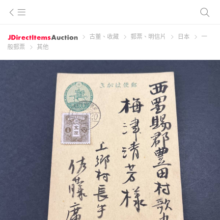
古董、收藏
郵票、明信片
日本
一
般郵票
其他