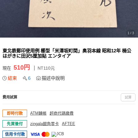
1 / 3
東北鉄郵印使用例 櫛型「米澤坂町間」奥羽本線 昭和12年 楠公
はがきに田沢5厘加貼 エンタイア
510円
現在
NT110元
結束
6
描述中說明
費用試算
試算
即時付款
ATM轉帳
超商代碼繳費
先買後付
zingala銀角零卡
AFTEE
信用卡付款