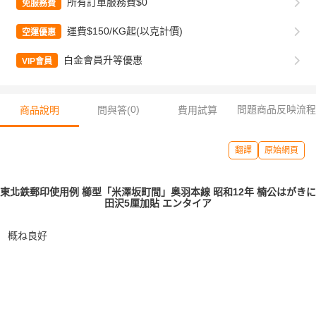
所有訂單服務費$0
免服務費
運費$150/KG起(以克計價)
空運優惠
白金會員升等優惠
VIP會員
0
)
問題商品反映流程
商品說明
問與答(
費用試算
翻譯
原始網頁
東北鉄郵印使用例 櫛型「米澤坂町間」奥羽本線 昭和12年 楠公はがきに
田沢5厘加貼 エンタイア
概ね良好