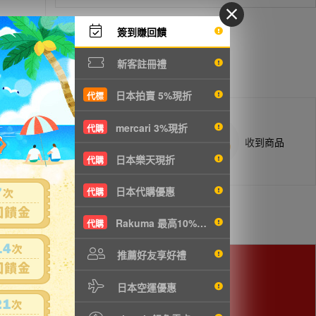
簽到賺回饋
新客註冊禮
日本拍賣 5%現折
代標
mercari 3%現折
代購
商品抵台通知出貨
收到商品
日本樂天現折
代購
日本代購優惠
代購
Rakuma 最高10%現折
代購
推薦好友享好禮
日本空運優惠
用。