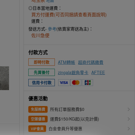
地圖
◎日本當地運費：
買方付運費(可否同捆請查看頁面說明)
運費：
發送方式-
參考
(依賣家寄送為主)：
佐川急便
付款方式
ATM轉帳
超商代碼繳費
即時付款
zingala銀角零卡
AFTEE
先買後付
信用卡付款
優惠活動
所有訂單服務費$0
免服務費
運費$150/KG起(以克計價)
空運優惠
白金會員升等優惠
VIP會員