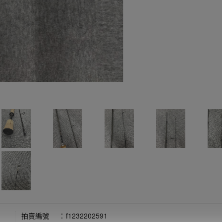
拍賣編號
：
f1232202591