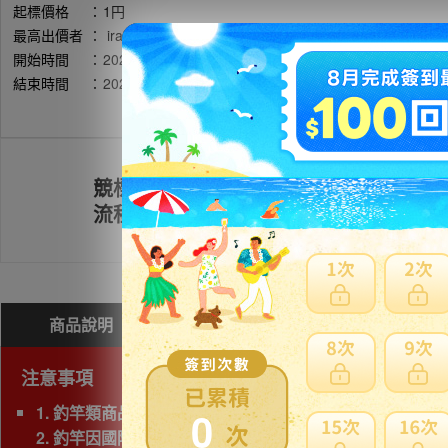
起標價格
：
1円
最高出價者
：
ira******** / 評價:465
開始時間
：
2026年06月03日 12時39分(台灣時間)
結束時間
：
2026年06月10日 19時36分(台灣時間)
競標
註冊會員
流程
商品說明
問與答(
1
)
費用試算
注意事項
1. 釣竿類商品，若三邊長度總和超過180cm以上為大
0
2. 釣竿因國際運送經常發生破損，因此若非紙箱包裝，