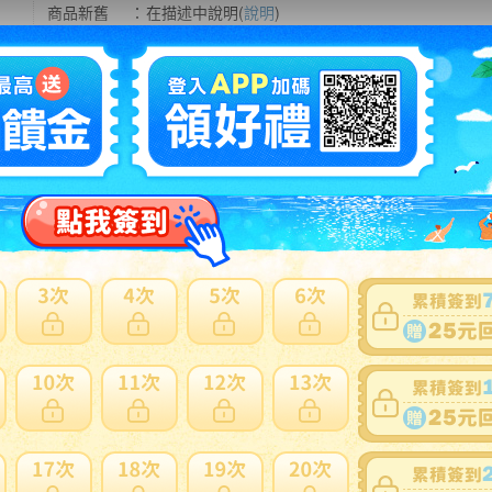
商品新舊
：
在描述中說明(
說明
)
自動延長
：
有
認証限制
：
否
提前結束
：
有
可否退貨
：
否
出價競標
得標填寫委託單
問題商品反映流程
型商品，使用空運會產生材積費用與其他費用，使用海運則無其他費
日本會主動加一個紙箱包裝，會增加國際運費。