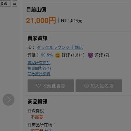
目前出價
21,000円
NT 4,544元
賣家資訊
ID：
タックルラウンジ 上尾店
評價：
99.5%
好評 (1,311)
差評 (7)
賣家所有商品
拍賣問與答(
1
)
開啟原始網頁
收藏此賣家
加入黑名單
商品資訊
◎消費稅：
不需要
◎商品所在地：
埼玉県