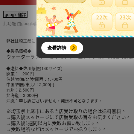
google翻譯
此功能 由google翻譯提供參考，樂淘不保證翻譯內容之正確性，詳
弊社は埼玉県にて釣具の買取販売店を運営しております。
查看詳情
◆製品情報◆
ウォーターランド WL リミテッドエディション 56UL
【店頭
◆送料◆佐川急便(140サイズ)
関東：1,200円
信越/東海/北陸/関西：1,700円
中国/四国/東北/：2,000円
九州：2,500円
北海道：3,000円
沖縄：申し訳ございません。発送不可となります。
※埼玉県上尾市にある当店受け取りの場合は送料無料。
→購入後メッセージにて店舗受取の旨をお伝えください。
→購入後1週間以内に受取お願い致します。
→受取場所などはメッセージでお送りします。