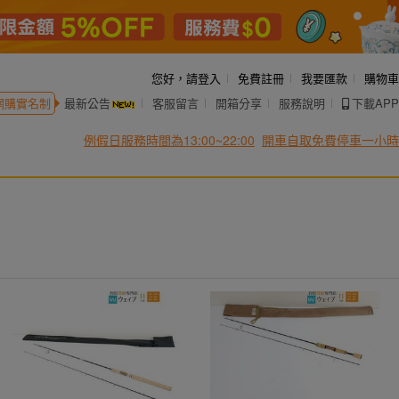
您好，
請登入
免費註冊
我要匯款
購物車
網購實名制
最新公告
客服留言
開箱分享
服務說明
下載APP
例假日服務時間為13:00~22:00
開車自取免費停車一小時