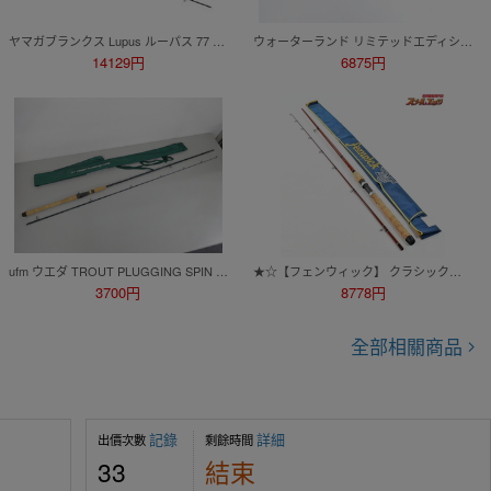
ヤマガブランクス Lupus ルーパス 77 超美品
ウォーターランド リミテッドエディション 6.2 XUL
14129円
6875円
ufm ウエダ TROUT PLUGGING SPIN トラウト プラッギング スピン GS-832H GS-832H 8’3’’ 6～12lb 7～21gr 竿袋付き 竿 フィッシング
★☆【フェンウィック】 クラシックグラス FS 89C J Fenwick Classic Glass ニジマス イワナ ヤマメ K_180★☆v49309
3700円
8778円
全部相關商品
記錄
詳細
出價次數
剩餘時間
33
結束