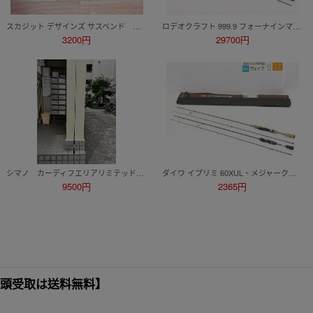
スカジット デザインズ サスペンド ボロン SP-580HQ-B スペアティップ付き 渓流ベイト ミノーイング 【送料無料】
ロデオクラフト 999.9 フォーナインマイスター グレイウルフ 63UL-e 美品
3200円
29700円
シマノ カーディフエリアリミテッドS6６SUL-Fスピニング2ピースロッド
ダイワ イプリミ 60XUL、メジャークラフト トラパラ TPS-632SUL 計2点セット
9500円
2365円
【店頭受取は送料無料】