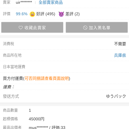
賣家
uir********
全部賣家商品
評價
99.6%
好評 (495)
差評 (2)
收藏此賣家
加入黑名單
消費稅
不需要
商品所在地
兵庫県
日本當地運費
買方付運費(
可否同捆請查看頁面說明
)
運費：
發送方式
ゆうパック
商品數量
1
起標價格
45000円
最高出價者
mus******** / 評価:33