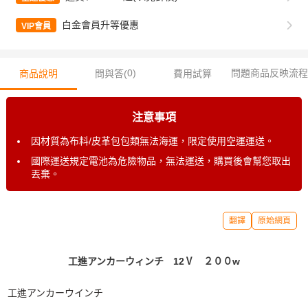
白金會員升等優惠
VIP會員
0
)
問題商品反映流程
商品說明
問與答(
費用試算
注意事項
因材質為布料/皮革包包類無法海運，限定使用空運運送。
國際運送規定電池為危險物品，無法運送，購買後會幫您取出
丟棄。
翻譯
原始網頁
工進アンカーウィンチ 12Ⅴ ２００w
工進アンカーウインチ