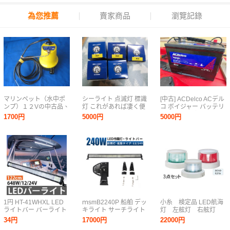
為您推薦
賣家商品
瀏覽記錄
マリンペット（水中ポ
シーライト 点滅灯 標識
[中古] ACDelco ACデル
ンプ）１２Vの中古品、
灯 これがあれば凄く便
コ ボイジャー バッテリ
作動確認済、綺麗で
利 白 青 赤 LED 防水
ー M27MF ディープサ
1700円
5000円
5000円
す。
CH-2000B SEA LIGHT
イクル バス釣り引退品
海上 ブイ 養殖 船 ボー
検)中古良品
ト 船舶
1円 HT-41WHXL LED
ｍsmB2240P 船舶 デッ
小糸 検定品 LED航海
ライトバー バーライト
キライト サーチライト
灯 左舷灯 右舷灯
ワークライト 122cm
240W 拡散 ledライトバ
白灯 ホワイト3点セッ
34円
17000円
22000円
48インチ 作業灯 車 サ
ー 前照灯 補助灯 LED
ト 送料込み