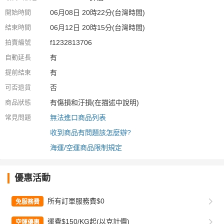
開始時間
06月08日 20時22分(台灣時間)
結束時間
06月12日 20時15分(台灣時間)
拍賣編號
f1232813706
自動延長
有
提前結束
有
可否退貨
否
商品狀態
有傷損和汙損(在描述中說明)
常見問題
無法進口商品列表
收到商品有問題該怎麼辦?
海運/空運商品限制規定
優惠活動
所有訂單服務費$0
免服務費
運費$150/KG起(以克計價)
空運優惠