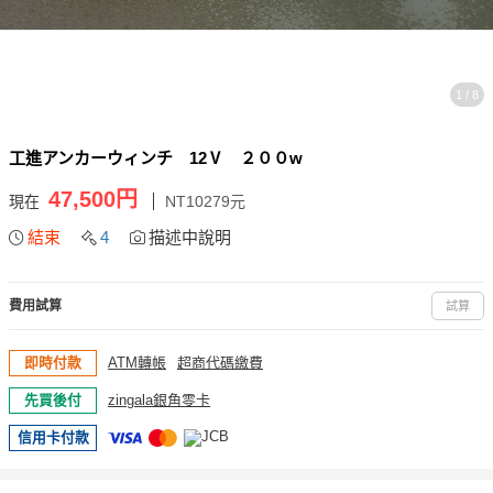
1 / 8
工進アンカーウィンチ 12Ⅴ ２００w
47,500円
現在
NT10279元
結束
4
描述中說明
費用試算
試算
即時付款
ATM轉帳
超商代碼繳費
先買後付
zingala銀角零卡
信用卡付款