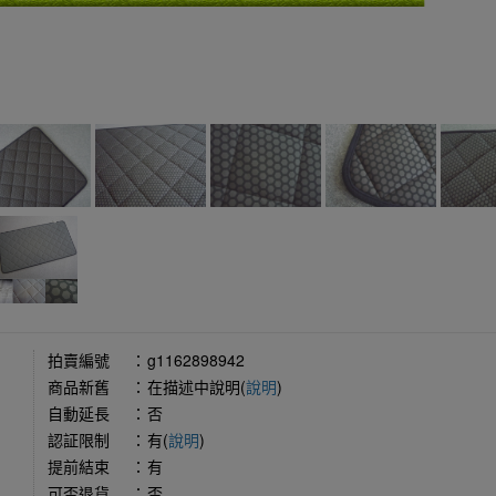
拍賣編號
：
g1162898942
商品新舊
：
在描述中說明(
說明
)
自動延長
：
否
認証限制
：
有(
說明
)
提前結束
：
有
可否退貨
：
否