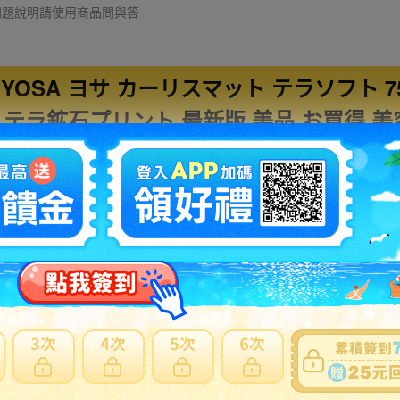
細問題說明請使用商品問與答
YOSA ヨサ カーリスマット テラソフト 75
 テラ鉱石プリント 最新版 美品 お買得 美容
商品情報
カーリスマット テラソフト
ブランド
―
色
75X140cm(カーリスマット
重量
テラソフト)
画像参照
付属品
画
8/10