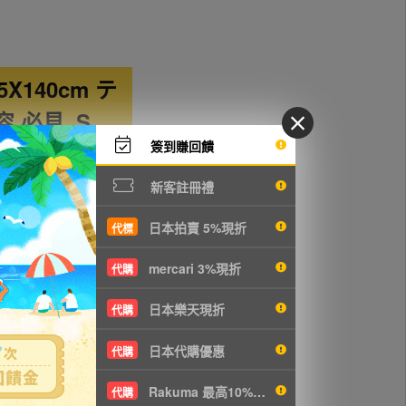
X140cm テ
 必見_S
簽到賺回饋
新客註冊禮
YOSA ヨサ
日本拍賣 5%現折
代標
―
mercari 3%現折
代購
―
日本樂天現折
代購
像のものが全てです
日本代購優惠
代購
Rakuma 最高10%現折
代購