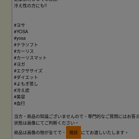
冷え性の方にも!!
#ヨサ
#YOSA
#yosa
#テラソフト
#カーリス
#カーリスマット
#ヨガ
#エクササイズ
#ダイエット
#よもぎ蒸し
#冷え症
#美容
#血行
当方、商品の知識ございませんので、専門的なご質問にはお答
状態は画像にてご判断ください。
商品は画像の物が全てで、
現状
にてお渡しいたします。