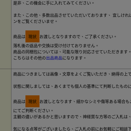
是非、この機会に手に入れてみてください。
また、この他、多数出品させていただいております、 宜しけれ
ンをご覧くださいませ。
商品は
現状
お渡しとなりますので、ご了承ください。
落札後の返品や交換は受け付けておりません。
商品の同梱包については、可能な限り対応させていただきます
こちらはその他の
出品商品
になります。
商品につきましては画像・文章をよくご覧いただき、納得の上
状態に関しましては、あくまでも個人の基準にて判断したもの
商品は
現状
お渡しとなります、細かなシミや傷等ある場合も
にてご判断ください。
主観の違いがあるかと思いますので、神経質な方等のご入札は
気になる点等がございましたら、ご入札の前にお気軽にご相談