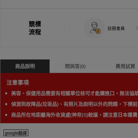
競標
註冊會員
流程
商品說明
問與答(
0
)
費用試算
注意事項
美容、保健用品需要有相關單位核可才能購進口，無法協
偵測到故障品(垃圾品)、有照片及說明以外的問題，下標前
商品所在地距離海外收貨處(神奈川)較遠，請注意日本運費
google翻譯