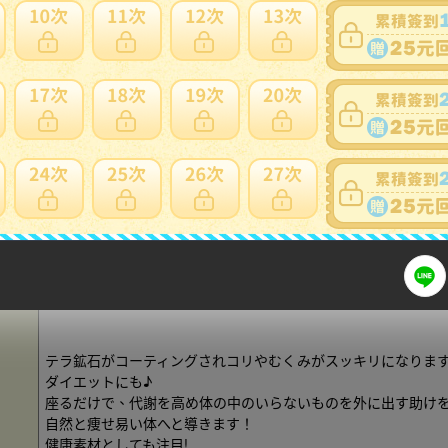
ご覧頂き有難うございます。
定価12万円 YOSA ヨサ カーリスマット テラソフト 75X140c
リント 最新版 美品 お買得 美容 必見_S になります。画像の
商品は、全体的に美品につき、状態は良好でございます。
参考価格121,000円のお品でございます。
たいへんお買得なこの機会に、ぜひいかがでしょうか。
カーリスマットテラソフト
サイズ : 75 140㎝
テラ鉱石がコーティングされコリやむくみがスッキリになりま
ダイエットにも♪
座るだけで、代謝を高め体の中のいらないものを外に出す助け
自然と痩せ易い体へと導きます！
健康素材としても注目!