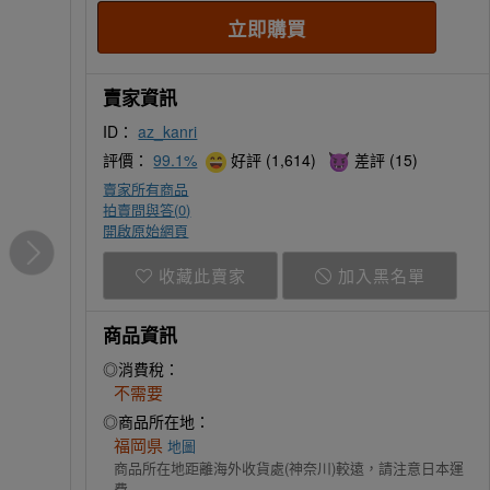
賣家資訊
ID：
az_kanri
評價：
99.1%
好評 (1,614)
差評 (15)
賣家所有商品
拍賣問與答(
0
)
開啟原始網頁
收藏此賣家
加入黑名單
商品資訊
◎消費稅：
不需要
◎商品所在地：
福岡県
地圖
商品所在地距離海外收貨處(神奈川)較遠，請注意日本運
費