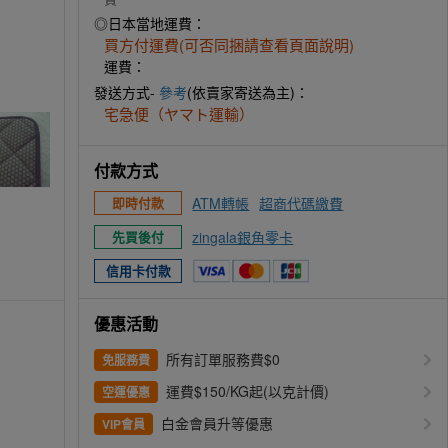
◎日本當地運費：
買方付運費(可否同捆請查看頁面說明)
運費：
發送方式-
參考
(依賣家寄送為主)：
宅急便（ヤマト運輸）
付款方式
ATM轉帳
超商代碼繳費
即時付款
zingala銀角零卡
先買後付
信用卡付款
優惠活動
所有訂單服務費$0
免服務費
運費$150/KG起(以克計價)
空運優惠
白金會員升等優惠
VIP會員