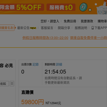
您好，
請登入
免費註冊
我要匯款
購物車
網購實名制
最新公告
客服留言
開箱分享
服務說明
下載APP
例假日服務時間為13:00~22:00
開車自取免費停車一小時
記錄
詳細
出價次數
剩餘時間
容 必見
0
21:54:04
拍賣時間沒有自動延長，請
手動更新最新資訊
直購價
59800円
NT12940元