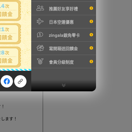
推薦好友享好禮
m テラヘルツ テラ鉱石プ
ものが全てです。
日本空運優惠
zingala銀角零卡
寫開箱送回饋金
會員分級制度
す！
をします！