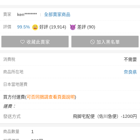
賣家
ken********
全部賣家商品
評價
99.5%
好評 (19,914)
差評 (90)
收藏此賣家
加入黑名單
消費稅
不需要
商品所在地
奈良県
日本當地運費
買方付運費(
可否同捆請查看頁面說明
)
運費：
發送方式
飛脚宅配便（佐川急便）-1200円
商品數量
1