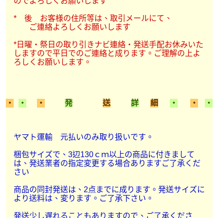
のでよろしくお願いします
* 後 お客様の住所等は、取引メールにて、
ご連絡よろしくお願いします
*日曜・祭日の取り引きナビ連絡・発送手配お休みいた
しますので平日でのご連絡と成ります。ご理解の上よ
ろしくお願いします。
・
・
・
発
送
詳
細
・
・
・
ヤマト運輸 元払いのみ取り扱いです。
梱包サイズで、3辺130ｃｍ以上の商品に付きまして
は、発送業者の指定変更する場合ありますご了承くだ
さい
商品の同封発送は、2点までに成ります。発送サイズに
より送料は、変ります。ご了承下さい。
発送少し遅れることもありますので、ご了承くださ