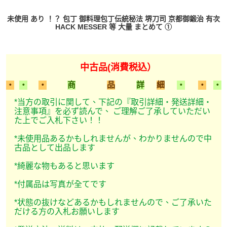
未使用 あり ！？ 包丁 御料理包丁伝統秘法 堺刀司 京都御鍛治 有次
HACK MESSER 等 大量 まとめて ①
中古品(消費税込）
・
・
・
商
品
詳
細
・
・
・
*当方の取引に関して、下記の『取引詳細・発送詳細・
注意事項』を必ず読んで、 ご理解ご了承していただい
た上でご入札下さい！！
*未使用品あるかもしれませんが、わかりませんので中
古品として出品します
*綺麗な物もあると思います
*付属品は写真が全てです
*状態の抜けなどあるかもしれませんので、ご了承いた
だける方の入札お願いします