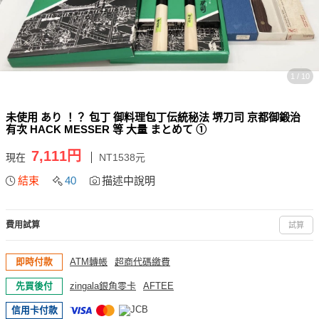
1 / 10
未使用 あり ！？ 包丁 御料理包丁伝統秘法 堺刀司 京都御鍛治
有次 HACK MESSER 等 大量 まとめて ①
7,111円
現在
NT1538元
結束
40
描述中說明
費用試算
試算
即時付款
ATM轉帳
超商代碼繳費
先買後付
zingala銀角零卡
AFTEE
信用卡付款