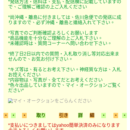
*発送方法・送料は、支払、配送欄に記載していますの
で、ご理解ご確認の上ご入札ください
*尚沖縄・離島に付きましては、佐川急便での発送に成
りますので、必ず沖縄・離島と連絡入れて下さい。
*写真でのご判断確認よろしくお願いします
*商品機能を十分なご理解の上ご入札下さい。
*未確認時は、質問コーナーへ問い合わせ下さい。
*終了日2日以内での質問・入札取り消し等対応出来ま
せんので、お気お付け下さい。
*キズ等は、有るとお考え下さい。神経質な方は、入札
お控えください
*内容物は、写真が、全てだとお考えください
*色々出品していますので、マイ・オークションご覧く
ださい*
・
・
・
取り
引き
詳
細
・
・
・
*支払いにつきましてはyahoo簡単決済のみになります