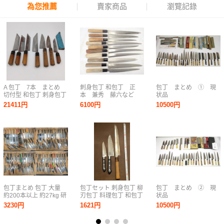
為您推薦
賣家商品
瀏覽記錄
A 包丁 7本 まとめ
刺身包丁 和包丁 正
包丁 まとめ ① 現
切付型 和包丁 刺身包丁
本 兼秀 藤六など
状品
出刃包丁 小出刃包丁
21411円
6100円
10500円
刻印 料理包丁 調理器具
包丁まとめ 包丁 大量
包丁セット 刺身包丁 柳
包丁 まとめ ② 現
約200本以上 約27kg 研
刃包丁 料理包丁 和包丁
状品
ぎマニア 刃物 和包丁
調理器具 切付包丁 先丸
3230円
1621円
10500円
用包丁 牛刀 まとめ 処
柳刃 ペティ 三徳 刃物
分 終活 銘ありなし 不