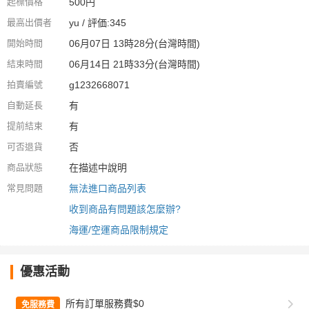
起標價格
500円
最高出價者
yu / 評価:345
開始時間
06月07日 13時28分(台灣時間)
結束時間
06月14日 21時33分(台灣時間)
拍賣編號
g1232668071
自動延長
有
提前結束
有
可否退貨
否
商品狀態
在描述中說明
常見問題
無法進口商品列表
收到商品有問題該怎麼辦?
海運/空運商品限制規定
優惠活動
所有訂單服務費$0
免服務費