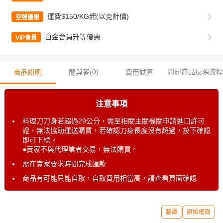
運費$150/KG起(以克計價)
空運優惠
白金會員升等優惠
VIP會員
0
)
問題商品反映流程
商品說明
問與答(
費用試算
注意事項
料理刀刀身若超過29公分，需至相關主關機關申請進口許可
證，無法協助運送購買，若確認刀身長度沒有超過，按下確認
即可下標。
●賣家不與代理業者交易，無法購買。
需在賣家要求時間完成匯款
商品有可能只能自取，自取費用相當高，請查看頁面確認
翻譯
原始網頁