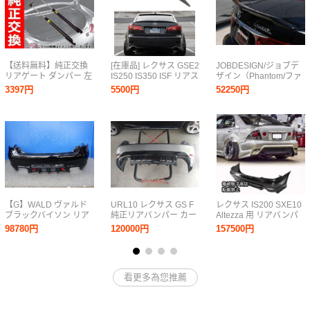
【送料無料】純正交換
[在庫品] レクサス GSE2
JOBDESIGN/ジョブデ
リアゲート ダンパー 左
IS250 IS350 ISF リアス
ザイン（Phantom/ファ
右 『2本』レクサス
ポイラー トランクスポ
ントム）【トランクス
3397円
5500円
52250円
CT200H ZWA10
イラー ABS 素地 未塗
ポイラー（1ピース）】
68950-76041 68960-
装 2006-2012 OE
レクサスLS460 Fスポ
76041 68950-76040 ト
TYPE
ーツ 後期
ランク ショック
【G】WALD ヴァルド
URL10 レクサス GS F
レクサス IS200 SXE10
ブラックバイソン リア
純正リアバンパー カー
Altezza 用 リアバンパ
バンパー エアロ レクサ
ボンアンダースポイラ
ー-FRP製・未塗装
98780円
120000円
157500円
ス UVF46 LS600HL
ー LEDリアフォグラン
212 ブラック ls600h
プ ソニックチタニウム
LS460 LS460L USF40
1J7
USF41 UVF45
看更多為您推薦