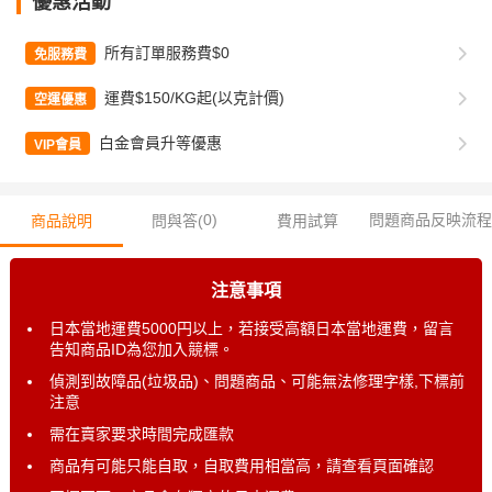
優惠活動
所有訂單服務費$0
免服務費
運費$150/KG起(以克計價)
空運優惠
白金會員升等優惠
VIP會員
0
)
問題商品反映流程
商品說明
問與答(
費用試算
注意事項
日本當地運費5000円以上，若接受高額日本當地運費，留言
告知商品ID為您加入競標。
偵測到故障品(垃圾品)、問題商品、可能無法修理字樣,下標前
注意
需在賣家要求時間完成匯款
商品有可能只能自取，自取費用相當高，請查看頁面確認