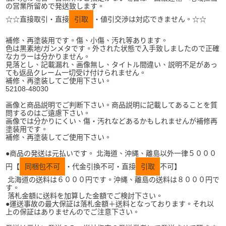
の営業所留めで発送致します。
☆☆直接取引・直接
引取
・値引交渉は対応できません。☆☆
補修、再塗装用です。傷、小傷、汚れ等あります。
色は黒素地/ガンメタです。外された状態で入手致しましたので正確
なカラーは分かりません。
見落とし、記載漏れ、画像無し、タイトル間違い、説明不足があっ
ても返品クレーム一切受け付けられません。
補修、再塗装してご使用下さい。
52108-48030
画像と商品説明でご判断下さい。商品説明に記載してあることを質
問するのはご遠慮下さい。
画像では分かりにくい、傷・汚れなどあるかもしれませんが補修再
塗装用です。
補修、再塗装してご使用下さい。
●商品の発送は元払いです。 北海道、沖縄、離島以外一律５０００
円【
同梱包不可
・代金引換不可・直接
引取
不可】
北海道の送料は６０００円です。沖縄、離島の送料は８０００円で
す。
落札金額に送料を加算した金額でご検討下さい。
●運送事故の最大保証は落札金額＋送料となっております。それ以
上の保証はありませんのでご注意下さい。