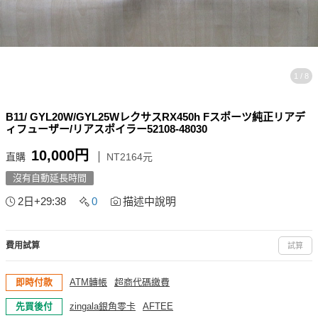
1 / 8
B11/ GYL20W/GYL25WレクサスRX450h Fスポーツ純正リアデ
ィフューザー/リアスポイラー52108-48030
10,000円
直購
NT2164元
沒有自動延長時間
2日+29:37
0
描述中說明
費用試算
試算
即時付款
ATM轉帳
超商代碼繳費
先買後付
zingala銀角零卡
AFTEE