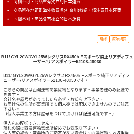
同捆不可，商品會有獨立的日本運費。
商品所在地距離海外收貨處(神奈川)較遠，請注意日本運費
同捆不可，商品會有獨立的日本運費
翻譯
原始網頁
B11/ GYL20W/GYL25WレクサスRX450h Fスポーツ純正リアディフュ
ーザー/リアスポイラー52108-48030
B11/ GYL20W/GYL25WレクサスRX450h Fスポーツ純正リアディフ
ューザー/リアスポイラー52108-48030です。
こちらの商品は西濃運輸商業貨物となります。事業者様のみ配送で
きます。
会社名や屋号がありましたら必ず、お知らせ下さい。
お届け先の住所が事業所でも個人宛では配送できませんのでご注意
下さい。
（個人事業主の方は屋号をつけて頂ければ配送可能です。）
個人宛の配送できません。
落札の際は西濃運輸営業所留めでお受取り下さい。
個人宛の場合、営業所のご指定がない場合は、西濃運輸、地域担当