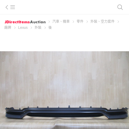
汽車、機車
零件
外裝、空力套件
廠牌
Lexus
外裝
後