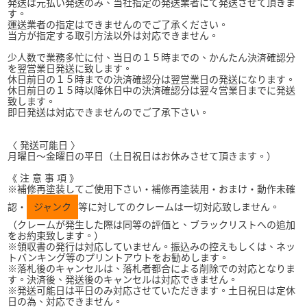
発送は元払い発送のみ、当社指定の発送業者にて発送させて頂きま
す。
運送業者の指定はできませんのでご了承ください。
当方が指定する取引方法以外は対応できません。
少人数で業務多忙に付、当日の１５時までの、かんたん決済確認分
を翌営業日発送に致します。
休日前日の１５時までの決済確認分は翌営業日の発送になります。
休日前日の１５時以降休日中の決済確認分は翌々営業日までに発送
致します。
即日発送は対応できませんのでご了承下さい。
〈 発送可能日 〉
月曜日～金曜日の平日（土日祝日はお休みさせて頂きます。）
《 注 意 事 項 》
※補修再塗装してご使用下さい・補修再塗装用・おまけ・動作未確
認・
ジャンク
等に対してのクレームは一切対応致しません。
（クレームが発生した際は同等の評価と、ブラックリストへの追加
をお約束致します。）
※領収書の発行は対応していません。振込みの控えもしくは、ネッ
トバンキング等のプリントアウトをお勧めします。
※落札後のキャンセルは、落札者都合による削除での対応となりま
す。決済後、発送後のキャンセルは対応できません。
※発送可能日は平日のみ対応させていただきます。土日祝日は定休
日の為、対応できません。