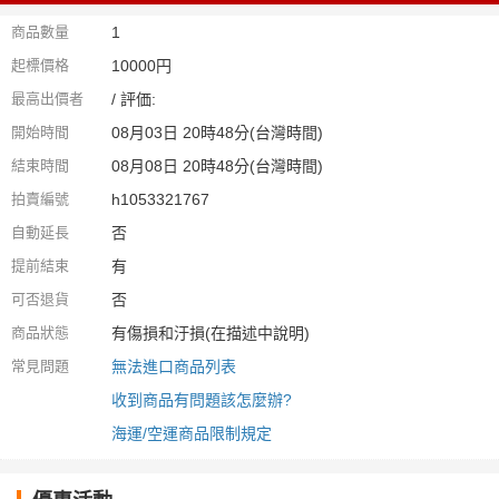
商品數量
1
起標價格
10000円
最高出價者
/ 評価:
開始時間
08月03日 20時48分(台灣時間)
結束時間
08月08日 20時48分(台灣時間)
拍賣編號
h1053321767
自動延長
否
提前結束
有
可否退貨
否
商品狀態
有傷損和汙損(在描述中說明)
常見問題
無法進口商品列表
收到商品有問題該怎麼辦?
海運/空運商品限制規定