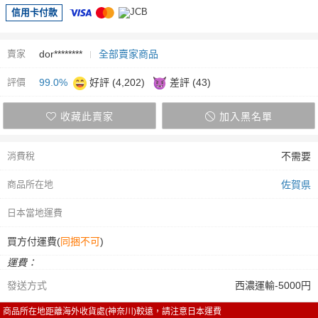
信用卡付款
賣家
dor********
全部賣家商品
評價
99.0%
好評 (4,202)
差評 (43)
收藏此賣家
加入黑名單
消費稅
不需要
商品所在地
佐賀県
日本當地運費
買方付運費(
同捆不可
)
運費：
發送方式
西濃運輸-5000円
商品所在地距離海外收貨處(神奈川)較遠，請注意日本運費