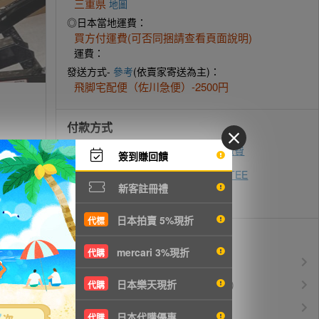
三重県
地圖
◎日本當地運費：
買方付運費(可否同捆請查看頁面說明)
運費：
發送方式-
參考
(依賣家寄送為主)：
飛脚宅配便（佐川急便）-2500円
付款方式
ATM轉帳
超商代碼繳費
即時付款
簽到賺回饋
zingala銀角零卡
AFTEE
先買後付
新客註冊禮
信用卡付款
日本拍賣 5%現折
代標
優惠活動
mercari 3%現折
代購
所有訂單服務費$0
免服務費
運費$150/KG起(以克計價)
日本樂天現折
空運優惠
代購
白金會員升等優惠
VIP會員
日本代購優惠
代購