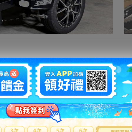
拍賣編號
：
h1208965960
商品新舊
：
新品(
說明
)
自動延長
：
有
認証限制
：
有(
說明
)
提前結束
：
有