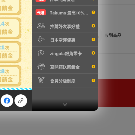
Rakuma 最高10%現折
代購
推薦好友享好禮
商品抵台通知出貨
收到商品
日本空運優惠
zingala銀角零卡
寫開箱送回饋金
會員分級制度