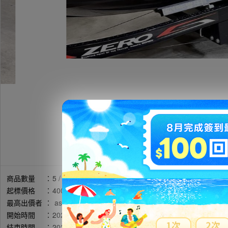
商品數量
：
5 / 剩餘:4
起標價格
：
4000円
最高出價者
：
ass******** / 評價:34
開始時間
：
2026年05月14日 21時50分(台灣時間)
結束時間
：
2026年05月22日 08時50分(台灣時間)