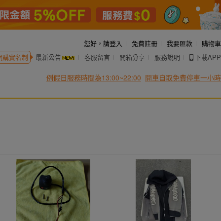
您好，
請登入
免費註冊
我要匯款
購物車
網購實名制
最新公告
客服留言
開箱分享
服務說明
下載APP
例假日服務時間為13:00~22:00
開車自取免費停車一小時