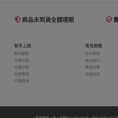
商品未到貨全額理賠
新手上路
常見問題
如何匯款
日本郵資
代標流程
無法進口
代購流程
費用試算
代標費用
加強包裝
代購費用
客服時間：週一至週五10:00~22:00 假日13:00~22:00