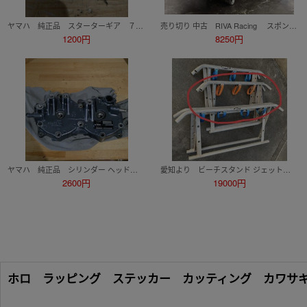
ヤマハ 純正品 スターターギア ７００用
売り切り 中古 RIVA Racing スポンソン ウルトラ KAWASAKI セット 鈴鹿市 カワサキ 4スト 水上バイク ジェットスキー
1200円
8250円
ヤマハ 純正品 シリンダー ヘッド ７６０用
愛知より ビーチスタンド ジェットスキー
2600円
19000円
ホロ ラッピング ステッカー カッティング カワサキ ウ