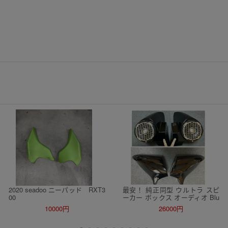
2020 seadoo ニーパッド RXT3
最安！ 純正同型 ウルトラ スピ
00
ーカー ボックス オーディオ Blu
etooth ロックフォード kicker ス
10000円
26000円
ピーカーボックス