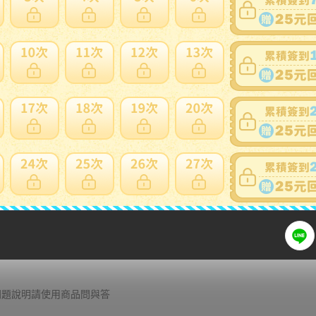
可否退貨
：
否
出價競標
得標填寫委託單
問題商品反映流程
細問題說明請使用商品問與答