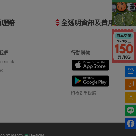
額理賠
全透明資訊及費用
我們
行動購物
cebook
ne
切換到手機版
-27186270
Line客服