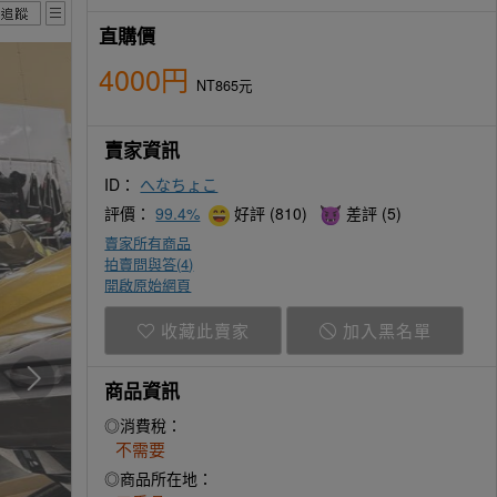
直購價
4000円
NT865元
賣家資訊
ID：
へなちょこ
評價：
99.4%
好評 (810)
差評 (5)
賣家所有商品
拍賣問與答(
4
)
開啟原始網頁
收藏此賣家
加入黑名單
商品資訊
◎消費稅：
不需要
◎商品所在地：