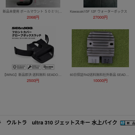
新品未使用 ボールマウント ５０ミリ(２インチ)角・３種類選択可
Kawasaki15F 12F ウォーターボックス
2068円
27000円
【WING】新品即決 送料無料 SEADOOフロントカバーコンソールボックスラッチ(社外品) 264000133 小物入れ フタ ノブ GTX170 GTX300 RXT300
60日保証R42送料無料社外新品 SEADOO シードゥー 純正相当番号710001103 RXT RXP GTX GTS GTR GTI WAKE SPARK PWC等 レギュレーター 管nskm
2500円
10000円
ルトラ ultra 310 ジェットスキー 水上バイク