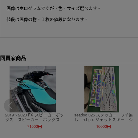
画像はホログラムですが、色、サイズ選べます。
値段は画像の物、１枚の値段になります。
同賣家商品
2019〜2023 FX スピーカーボッ
seadoo 325 ステッカー フチ無
クス スピーカー ボックス
し rxt gtx ジェットスキー シ
BOX オーディオ 6.5インチ
ードゥ
71500円
16000円
ヤマハ