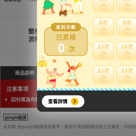
競標
註冊會員
流程
0
商品說明
問與答(
4
)
費用試算
注意事項
因材質為布料/皮革包包類無法海運，限定使用空運運送。
查看詳情
google翻譯
此功能 由google翻譯提供參考，樂淘不保證翻譯內容之正確性，詳