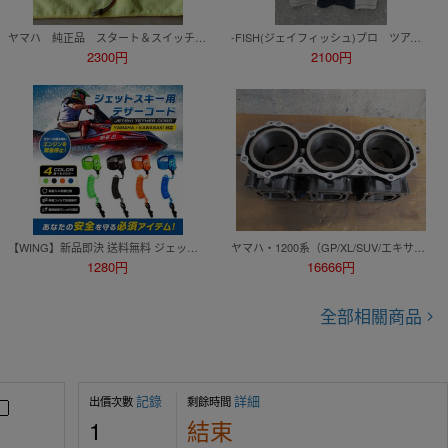
ヤマハ 純正品 スタート＆スイッチスイッチ MJ-700TZ用
-FISH(ジェイフィッシュ)プロ ツアーコート
2300円
2100円
【WING】新品即決 送料無料 ジェットスキー マリンジェット用 テザーコード ランヤードキー キルスイッチ 船外機にも！4色よりお選び下さい
ヤマハ・1200系（GP/XL/SUV/エキサイター）用 シリンダー 現状品
1280円
16666円
全部相關商品
記錄
詳細
出價次數
剩餘時間
1
結束