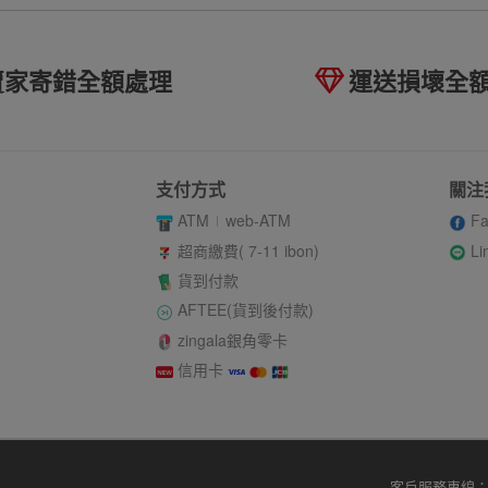
賣家寄錯全額處理
運送損壞全
支付方式
關注
ATM
web-ATM
Fa
Li
超商繳費( 7-11 ibon)
貨到付款
AFTEE(貨到後付款)
zingala銀角零卡
信用卡
客戶服務專線：02