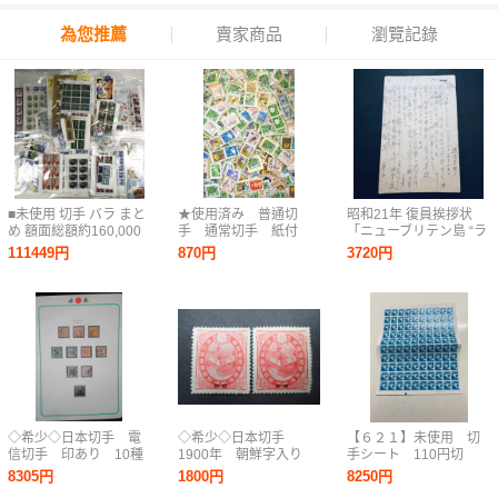
為您推薦
賣家商品
瀏覽記錄
■未使用 切手 バラ まと
★使用済み 普通切
昭和21年 復員挨拶状
め 額面総額約160,000
手 通常切手 紙付
「ニューブリテン島 “ラ
円分 総重量約628.30ｇ
き 1.5kg
バウル”より復員」楠公
111449円
870円
3720円
（袋等含む）【買取ま
5銭はがき 国立京都病
ねきや】
院発 エンタイア
◇希少◇日本切手 電
◇希少◇日本切手
【６２１】未使用 切
信切手 印あり 10種
1900年 朝鮮字入り
手シート 110円切
完◇
東宮ご婚儀 未使用
手 100枚 額面
8305円
1800円
8250円
バラ計2枚◇
11,000円 日本郵政