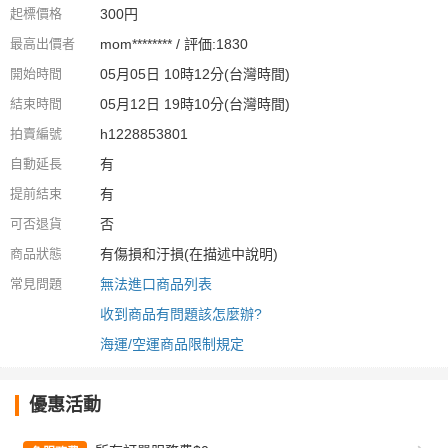
起標價格
300円
最高出價者
mom******** / 評価:1830
開始時間
05月05日 10時12分(台灣時間)
結束時間
05月12日 19時10分(台灣時間)
拍賣編號
h1228853801
自動延長
有
提前結束
有
可否退貨
否
商品狀態
有傷損和汙損(在描述中說明)
常見問題
無法進口商品列表
收到商品有問題該怎麼辦?
海運/空運商品限制規定
優惠活動