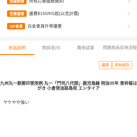
所有訂單服務費$0
免服務費
運費$150/KG起(以克計價)
空運優惠
白金會員升等優惠
VIP會員
0
)
問題商品反映流程
商品說明
問與答(
費用試算
翻譯
原始網頁
九州丸一鉄郵印使用例 丸一「門司八代間」鹿児島線 明治35年 青枠菊は
がき 小倉発淡路島宛 エンタイア
ヤケやや強い