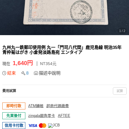
1 / 2
九州丸一鉄郵印使用例 丸一「門司八代間」鹿児島線 明治35年
青枠菊はがき 小倉発淡路島宛 エンタイア
1,640円
現在
NT354元
結束
8
描述中說明
費用試算
試算
即時付款
ATM轉帳
超商代碼繳費
先買後付
zingala銀角零卡
AFTEE
信用卡付款