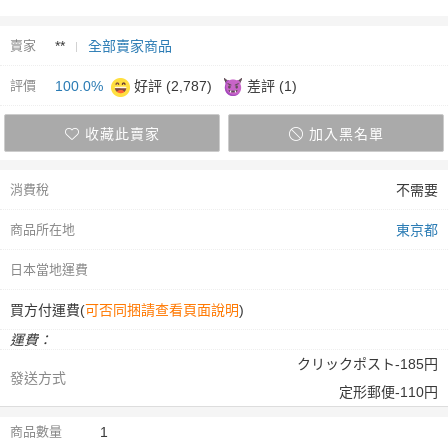
賣家
**
全部賣家商品
評價
100.0%
好評 (2,787)
差評 (1)
收藏此賣家
加入黑名單
消費稅
不需要
商品所在地
東京都
日本當地運費
買方付運費(
可否同捆請查看頁面說明
)
運費：
クリックポスト-185円
發送方式
定形郵便-110円
商品數量
1