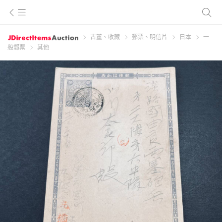
古董、收藏
郵票、明信片
日本
一
般郵票
其他