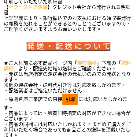
印刷していただいた明細書
【
ヤフーストア決済
】クレジット会社から発行される明細
書
上記記載により、銀行振込でのお支払における領収書発行
の義務を免れることができるとのことでございますので、
ご理解くださいますようお願いいたします。
発 送 ・ 配 送 に つ い て
★ご入札前に必ず商品ページ内「
現在価格
」下部の「
送料
詳細
」より、配送先地域の送料をご確認ください。
・発送は当店指定の運送会社の元払いのみでの発送となり
ます。
※他の運送会社、送料代引き等は対応を致しかねます。
・配送業者はご指定いただけません。
・原則倉庫ご来店での直接
引取
には対応いたしかねま
す。
・商品によっては、到着日時指定の対応ができない場合が
ございます。
・商品の同梱には対応いたしかねます。まとめて購入をご
利用いただく場合であっても商品ごとの送料を頂戴いたし
ます。