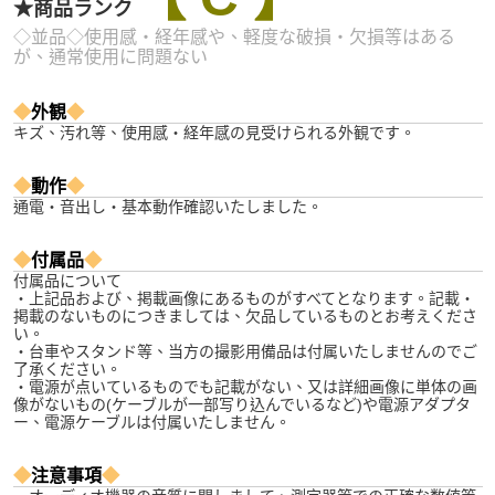
★商品ランク
◇並品◇使用感・経年感や、軽度な破損・欠損等はある
が、通常使用に問題ない
◆
外観
◆
キズ、汚れ等、使用感・経年感の見受けられる外観です。
◆
動作
◆
通電・音出し・基本動作確認いたしました。
◆
付属品
◆
付属品について
・上記品および、掲載画像にあるものがすべてとなります。記載・
掲載のないものにつきましては、欠品しているものとお考えくださ
い。
・台車やスタンド等、当方の撮影用備品は付属いたしませんのでご
了承ください。
・電源が点いているものでも記載がない、又は詳細画像に単体の画
像がないもの(ケーブルが一部写り込んでいるなど)や電源アダプタ
ー、電源ケーブルは付属いたしません。
◆
注意事項
◆