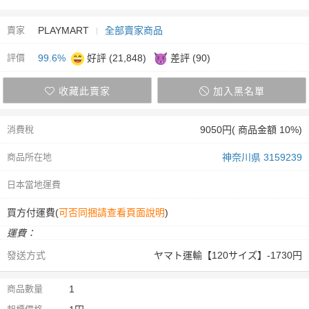
賣家
PLAYMART
全部賣家商品
評價
99.6%
好評 (21,848)
差評 (90)
收藏此賣家
加入黑名單
消費稅
9050円( 商品金額 10%)
商品所在地
神奈川県 3159239
日本當地運費
買方付運費(
可否同捆請查看頁面說明
)
運費：
發送方式
ヤマト運輸【120サイズ】-1730円
商品數量
1