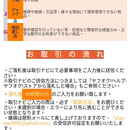
ジャ
故障や破損、欠品等、様々な理由にて通常使用できない商
J
ンク
品。
品
現状
動作確認を行っていない等、目視など簡易的な検査のみ、正
G
渡し
常な動作のお約束ができない商品。
品
お 取 引 の 流 れ
・ご落札後は取引ナビにて必要事項をご入力後に送信くだ
さい。
※取引ナビのご送信方法につきましては「ヤフオク!ヘルプ-
ヤフオク!ストアから落札した場合」もご参照ください。
・
落札後
48時間以内
のご入力をお願い致します。
・取引ナビご入力の際は、必ず
「配送方法」
をお選びくだ
さい。未選択の場合、エラーにより先に進むことができな
い状態となります。
・連絡は原則メールにて差し上げておりますので、
「play
mart045@gmail.com」
の受信許可設定をお願いいたしま
す。