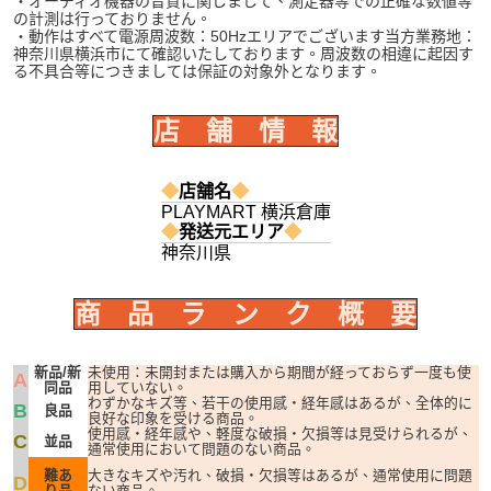
・オーディオ機器の音質に関しまして、測定器等での正確な数値等
の計測は行っておりません。
・動作はすべて電源周波数：50Hzエリアでございます当方業務地：
神奈川県横浜市にて確認いたしております。周波数の相違に起因す
る不具合等につきましては保証の対象外となります。
店 舗 情 報
◆
店舗名
◆
PLAYMART 横浜倉庫
◆
発送元エリア
◆
神奈川県
商 品 ラ ン ク 概 要
新品/新
未使用：未開封または購入から期間が経っておらず一度も使
A
同品
用していない。
わずかなキズ等、若干の使用感・経年感はあるが、全体的に
B
良品
良好な印象を受ける商品。
使用感・経年感や、軽度な破損・欠損等は見受けられるが、
C
並品
通常使用において問題のない商品。
難あ
大きなキズや汚れ、破損・欠損等はあるが、通常使用に問題
D
り品
ない商品。