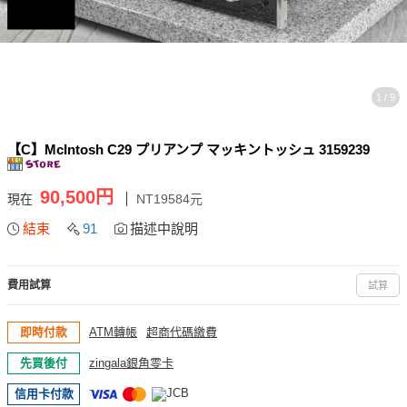
1 / 9
【C】McIntosh C29 プリアンプ マッキントッシュ 3159239
90,500円
現在
NT19584元
結束
91
描述中說明
費用試算
試算
即時付款
ATM轉帳
超商代碼繳費
先買後付
zingala銀角零卡
信用卡付款