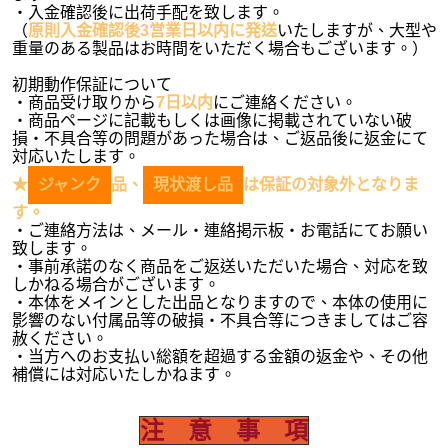
・入金確認後に出荷手配を致します。
（
原則入金確認後3営業日以内に発送
いたしますが、大型や
重量のある製品はお時間をいただく場合もございます。）
初期動作保証について
・商品受け取りから
7日以内
にご連絡ください。
・商品ページに記載もしくは画像に掲載されていない破
損・不具合等の問題があった場合は、ご返品後に返金にて
対応いたします。
★
ジャンク
品、
現状渡し品
は保証の対象外となりま
す。
・ご連絡方法は、メール・連絡掲示板・お電話にてお願い
致します。
・事前承諾のなく商品をご返送いただいた場合、対応を致
しかねる場合がございます。
・本体をメインとした出品となりますので、本体の使用に
影響のない付属品等の破損・不具合等につきましてはご容
赦ください。
・当方へのお支払い総額を超過する金額の返金や、その他
補償には対応いたしかねます。
注 意 事 項