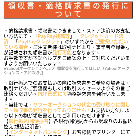
領 収 書 ・ 適 格 請 求 書 の 発 行 に
つ い て
・適格請求書・領収書につきまして、ストア決済のお支払
い方法にて、「
PayPay残高等
」「
クレジットカード決
済
」「
PayPayクレジット
」のいずれかを
ご選択いただい
ている場合
、ご注文者様は取引ナビより、事業者登録番号
が記載された領収書が
発行可能
となります。
お手数ですが下記ヘルプをご確認の上、ご対応くださいま
すようお願いいたします。
■Yahoo!オークションヘルプ -領収書を発行してほしい（Yahoo!オーク
ションストアとの取引
・銀行振込でのお支払いの際に請求書をご希望の場合は、
取引ナビのご要望欄もしくは取引メッセージよりその旨ご
連絡ください。
PDF形式にて
適格請求書を発行いたしま
す。
・当社では、
ヤフーオークションの代金の受け取りに関し
て、領収書の発行を行っておりません。
お支払い方法によ
り以下の物が領収書としてご利用いただけます。
【
銀行振込/郵便振替
】各銀行/郵便局からお受取りのお振込
控え(振込証明書)
【
インターネットバンキング
】お客様側でプリンターにて