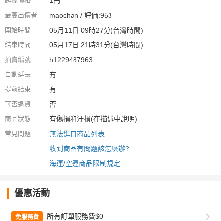
起標價格
1円
最高出價者
maochan / 評価:953
開始時間
05月11日 09時27分(台灣時間)
結束時間
05月17日 21時31分(台灣時間)
拍賣編號
h1229487963
自動延長
有
提前結束
有
可否退貨
否
商品狀態
有傷損和汙損(在描述中說明)
常見問題
無法進口商品列表
收到商品有問題該怎麼辦?
海運/空運商品限制規定
優惠活動
所有訂單服務費$0
免服務費