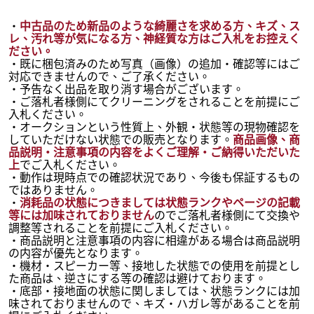
・
中古品のため新品のような綺麗さを求める方、キズ、ス
レ、汚れ等が気になる方、神経質な方はご入札をお控えく
ださい。
・既に梱包済みのため写真（画像）の追加・確認等にはご
対応できませんので、ご了承ください。
・予告なく出品を取り消す場合がございます。
・ご落札者様側にてクリーニングをされることを前提にご
入札ください。
・オークションという性質上、外観・状態等の現物確認を
していただけない状態での販売となります。
商品画像、商
品説明・注意事項の内容をよくご理解・ご納得いただいた
上
でご入札ください。
・動作は現時点での確認状況であり、今後も保証するもの
ではありません。
・
消耗品の状態につきましては状態ランクやページの記載
等には加味されておりません
のでご落札者様側にて交換や
調整等されることを前提にご入札ください。
・商品説明と注意事項の内容に相違がある場合は商品説明
の内容が優先となります。
・機材・スピーカー等、接地した状態での使用を前提とし
た商品は、逆さにする等の確認は避けております。
・底部・接地面の状態に関しましては、状態ランクには加
味されておりませんので、キズ・ハガレ等があることを前