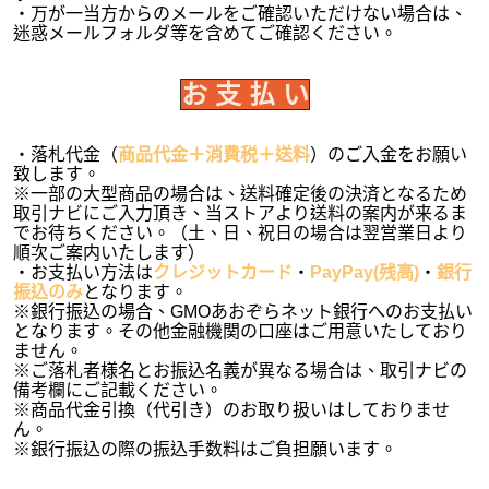
・万が一当方からのメールをご確認いただけない場合は、
迷惑メールフォルダ等を含めてご確認ください。
お 支 払 い
・落札代金（
商品代金＋消費税＋送料
）のご入金をお願い
致します。
※一部の大型商品の場合は、送料確定後の決済となるため
取引ナビにご入力頂き、当ストアより送料の案内が来るま
でお待ちください。（土、日、祝日の場合は翌営業日より
順次ご案内いたします）
・お支払い方法は
クレジットカード
・
PayPay(残高)
・
銀行
振込のみ
となります。
※銀行振込の場合、GMOあおぞらネット銀行へのお支払い
となります。その他金融機関の口座はご用意いたしており
ません。
※ご落札者様名とお振込名義が異なる場合は、取引ナビの
備考欄にご記載ください。
※商品代金引換（代引き）のお取り扱いはしておりませ
ん。
※銀行振込の際の振込手数料はご負担願います。