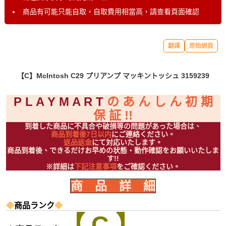
商品有可能只能自取，自取費用相當高，請查看頁面確認
翻譯
原始網頁
【C】McIntosh C29 プリアンプ マッキントッシュ 3159239
P L A Y M A R T
の あ ん し ん 初 期
保 証 !!
到着した商品に不具合や破損等の問題があった場合は、
商品到着後7日以内
にご連絡ください。
返品返金
にて対応いたします。
商品到着後、できるだけお早めの状態・動作確認をお願いいたしま
す!!
※詳細は
下記注意事項
をご確認ください。
商 品 詳 細
◆
商品ランク
◆
【 C 】