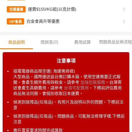
運費$150/KG起(以克計價)
空運優惠
白金會員升等優惠
VIP會員
0
)
問題商品反映流程
商品說明
問與答(
費用試算
注意事項
插電電器商品限空運( 海運需商檢)
大型商品，國際運送返台需訂購木箱，使用空運需要正式報
關，會產生額外費用與稅金，請參考
加強包裝服務
。台灣寄
送會產生高額費用，請參考
台灣宅配費用
，下標前評估費用
商品無法同捆，會個別收取日本運費。
偵測到故障品(垃圾品)、有照片及說明以外的問題，下標前注
意
偵測到故障品(垃圾品)、問題商品、可能無法修理字樣,下標前
注意
需在賣家要求時間完成匯款