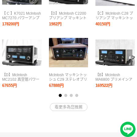
【 C 】K7021 McIntosh
【D】McIntosh C2200
【C】McIntosh C28 プ
MC7270 パワーアンプ
プリアンプ マッキント
リアンプ マッキントッ
マッキントッシュ
ッシュ 3265880【送料
シュ 3348200
178200円
1982円
40150円
3326988
無料!!】
【D】McIntosh
McIntosh マッキントッ
【B】Mcintosh
MC2102 真空管パワー
シュ C29 ステレオプリ
MA6800 プリメインア
アンプ マッキントッシ
アンプ
ンプ マッキントッシュ
67655円
67888円
169522円
ュ 3264995【送料無
3265408【送料無料!!】
料!!】
看更多為您推薦