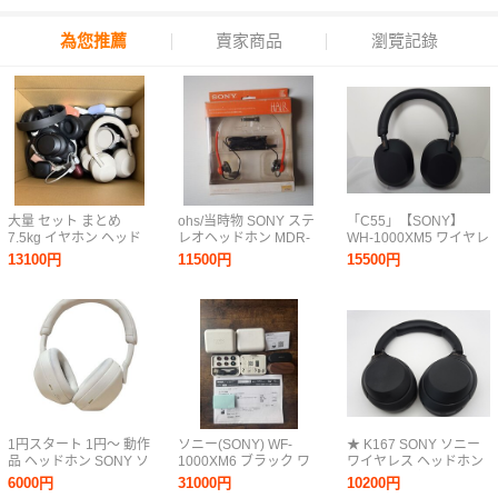
為您推薦
賣家商品
瀏覽記錄
大量 セット まとめ
ohs/当時物 SONY ステ
「C55」【SONY】
7.5kg イヤホン ヘッド
レオヘッドホン MDR-
WH-1000XM5 ワイヤレ
ホン SONY ソニー WH-
20Ⅱ レア/希少/ソニー
スヘッドホン
13100円
11500円
15500円
1000XM5 ANKER アン
カー sound core Shokz
ショックス Apple アッ
プル 他
1円スタート 1円〜 動作
ソニー(SONY) WF-
★ K167 SONY ソニー
品 ヘッドホン SONY ソ
1000XM6 ブラック ワ
ワイヤレス ヘッドホン
ニー WH-1000XM5 ノ
イヤレスイヤホン
Bluetooth ブルートゥー
6000円
31000円
10200円
イズキャンセリング ワ
Bluetooth ハイレゾ 世
ス WH-1000XM4 ブラ