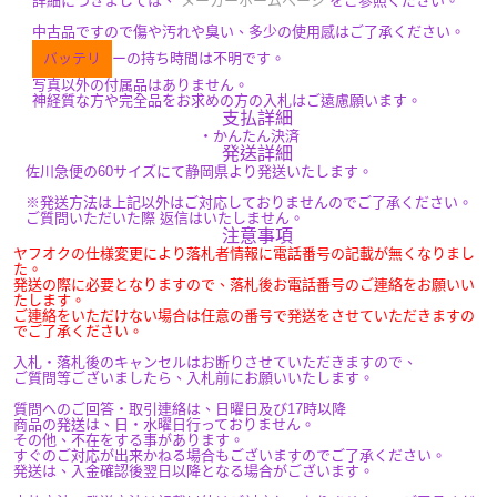
詳細につきましては、
メーカーホームページ
をご参照ください。
中古品ですので傷や汚れや臭い、多少の使用感はご了承ください。
バッテリ
ーの持ち時間は不明です。
写真以外の付属品はありません。
神経質な方や完全品をお求めの方の入札はご遠慮願います。
支払詳細
・かんたん決済
発送詳細
佐川急便の60サイズにて静岡県より発送いたします。
※発送方法は上記以外はご対応しておりませんのでご了承ください。
ご質問いただいた際 返信はいたしません。
注意事項
ヤフオクの仕様変更により落札者情報に電話番号の記載が無くなりまし
た。
発送の際に必要となりますので、落札後お電話番号のご連絡をお願いい
たします。
ご連絡をいただけない場合は任意の番号で発送をさせていただきますの
でご了承ください。
入札・落札後のキャンセルはお断りさせていただきますので、
ご質問等ございましたら、入札前にお願いいたします。
質問へのご回答・取引連絡は、日曜日及び17時以降
商品の発送は、日・水曜日行っておりません。
その他、不在をする事があります。
すぐのご対応が出来かねる場合もございますのでご了承ください。
発送は、入金確認後翌日以降となる場合がございます。