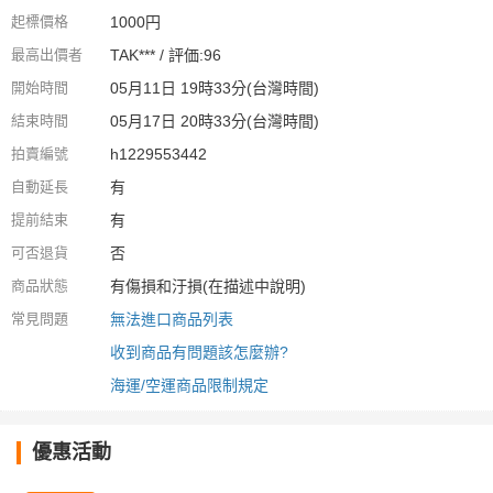
起標價格
1000円
最高出價者
TAK*** / 評価:96
開始時間
05月11日 19時33分(台灣時間)
結束時間
05月17日 20時33分(台灣時間)
拍賣編號
h1229553442
自動延長
有
提前結束
有
可否退貨
否
商品狀態
有傷損和汙損(在描述中說明)
常見問題
無法進口商品列表
收到商品有問題該怎麼辦?
海運/空運商品限制規定
優惠活動