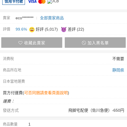
信用卡付款
賣家
eco********
全部賣家商品
評價
99.6%
好評 (5,017)
差評 (22)
收藏此賣家
加入黑名單
消費稅
不需要
商品所在地
静岡県
日本當地運費
買方付運費(
可否同捆請查看頁面說明
)
運費：
發送方式
飛脚宅配便（佐川急便）-650円
商品數量
1