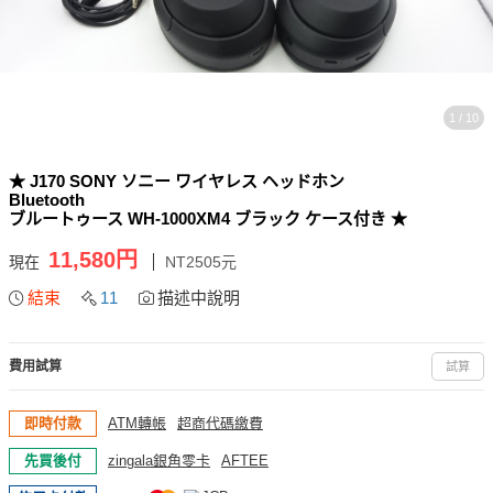
1 / 10
★ J170 SONY ソニー ワイヤレス ヘッドホン
Bluetooth
ブルートゥース WH-1000XM4 ブラック ケース付き ★
11,580円
現在
NT2505元
結束
11
描述中說明
費用試算
試算
即時付款
ATM轉帳
超商代碼繳費
先買後付
zingala銀角零卡
AFTEE