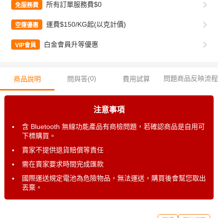
所有訂單服務費$0
免服務費
運費$150/KG起(以克計價)
空運優惠
白金會員升等優惠
VIP會員
0
)
問題商品反映流程
商品說明
問與答(
費用試算
注意事項
含 Bluetooth 無線功能產品有商檢問題，若確認商品是自用可
下標購買。
賣家不提供退貨賠償等責任
需在賣家要求時間完成匯款
國際運送規定電池為危險物品，無法運送，購買後會幫您取出
丟棄。