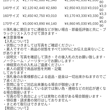
120サイズ
¥1,770
¥2,080
¥2,340
¥2,500
¥2,650
¥2,650
80
¥3,0
140サイズ
¥2,120
¥2,440
¥2,680
¥2,850
¥3,010
¥3,010
60
¥3,3
160サイズ
¥2,450
¥2,750
¥3,010
¥3,170
¥3,330
¥3,330
80
¥5,0
170サイズ
¥3,000
¥3,890
¥4,140
¥4,860
¥5,030
¥5,030
90
※落札後に期日までに連絡などが無い場合、即最低評価と共に、ブ
ラックリスト入りさせて頂きます。
★注意事項★
【入札について】
・状態につきましては写真をご確認ください。
・素人ですので、商品の状態をすべて100％にお伝え出来ないこと
があります。
・説明文、写真を確認して頂き、その後入札の方お願い致します。
ノークレーム、ノーリターンでお願いします。
・神経質の方の入札はご遠慮ください。
・素人の感覚で商品状態を判断、記載
しております。
・落札後のお客様都合による返品、返金は一切出来かねますのでご
了承ください。
・質問に全てご対応出来兼ねる場合が御座います。
・常に商品を出品している訳では無い為、連絡などの対応が遅くな
る場合御座います。
・写真の写り具合によっては実物との差がある場合御座います。
・領収書、請求書の発行はしておりません。
・まとめて取引はできません。
【発送について】