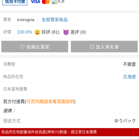
信用卡付款
賣家
iroirogria
全部賣家商品
評價
100.0%
好評 (81)
差評 (0)
收藏此賣家
加入黑名單
消費稅
不需要
商品所在地
北海道
日本當地運費
買方付運費(
可否同捆請查看頁面說明
)
運費：
發送方式
ゆうパック
商品所在地距離海外收貨處(神奈川)較遠，請注意日本運費