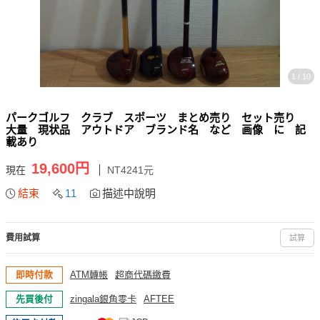
1 / 10
パークゴルフ クラブ スポーツ まとめ売り セット売り
大量 現状品 アウトドア ブランド名 など 画像 に 記
載あり
19,600円
現在
NT4241元
結束
11
描述中說明
費用試算
試算
即時付款
ATM轉帳
超商代碼繳費
先買後付
zingala銀角零卡
AFTEE