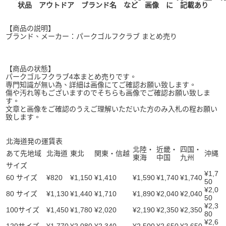
状品 アウトドア ブランド名 など 画像 に 記載あり
【商品の説明】
ブランド、メーカー：パークゴルフクラブ まとめ売り
【商品の状態】
パークゴルフクラブ4本まとめ売りです。
専門知識が無い為、詳細は画像にてご確認お願い致します。
傷や汚れ等もございますのでそちらも画像でご確認お願い致しま
す。
文章と画像をご確認のうえご理解いただいた方のみ入札の程お願い
致します。
北海道発の運賃表
北陸・
近畿・
四国・
あて先地域
北海道
東北
関東・信越
沖縄
東海
中国
九州
サイズ
¥1,7
60 サイズ
¥820
¥1,150
¥1,410
¥1,590
¥1,740
¥1,740
50
¥2,0
80 サイズ
¥1,130
¥1,440
¥1,710
¥1,890
¥2,040
¥2,040
50
¥2,3
100サイズ
¥1,450
¥1,780
¥2,020
¥2,190
¥2,350
¥2,350
80
¥2,6