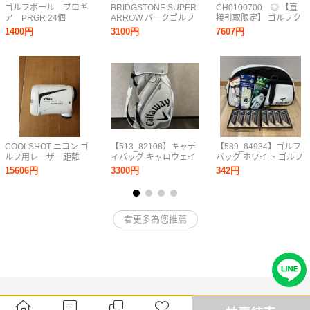
ゴルフボール プロギ
BRIDGSTONE SUPER
CH0100700 ◎ 【直
ア PRGR 24個
ARROW パークゴルフ
接引取限定】 ゴルフク
クラブ
ラブ まとめ NIKE
1400円
3100円
7607円
HONMA テーラーメイ
ド キャロウェイ他 ドラ
イバー パター 中古品
現状品⑫
COOLSHOT ニコン ゴ
【513_82108】キャデ
【589_64934】ゴルフ
ルフ用レーザー距離
ィバッグ キャロウェイ
バッグ ホワイト ゴルフ
計 COOLSHOT
グレーズ 22 ホワイト／
ボール WHITE グローブ
15606円
3300円
342円
LITE STABILIZED
シルバー9.5型 ドライ
まとめ6点 TOUR
バー・アイアン キャ
STAGE TOUR GLOVE
ロウェイ 画像参照
adfit NON-SLIP SIZE
現状
24 25
看更多為您推薦