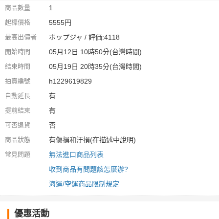
商品數量
1
起標價格
5555円
最高出價者
ポップジャ / 評価:4118
開始時間
05月12日 10時50分(台灣時間)
結束時間
05月19日 20時35分(台灣時間)
拍賣編號
h1229619829
自動延長
有
提前結束
有
可否退貨
否
商品狀態
有傷損和汙損(在描述中說明)
常見問題
無法進口商品列表
收到商品有問題該怎麼辦?
海運/空運商品限制規定
優惠活動