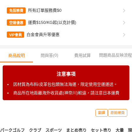
所有訂單服務費$0
免服務費
運費$150/KG起(以克計價)
空運優惠
白金會員升等優惠
VIP會員
0
)
問題商品反映流程
商品說明
問與答(
費用試算
注意事項
因材質為布料/皮革包包類無法海運，限定使用空運運送。
商品所在地距離海外收貨處(神奈川)較遠，請注意日本運費
翻譯
原始網頁
パークゴルフ クラブ スポーツ まとめ売り セット売り 大量 現