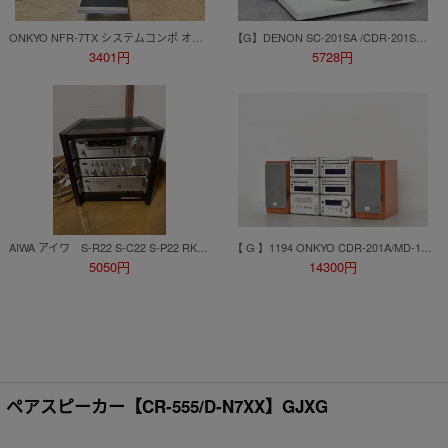
ONKYO NFR-7TX システムコンポ オーディオ機器 通電確認済み 現状品 ジャンク
【G】DENON SC-201SA /CDR-201SA/TU-201SA/PMA-201SA システムコンポ デノン 3348164
3401円
5728円
AIWA アイワ S-R22 S-C22 S-P22 RK-C25 パワーアンプ チューナー オーディオ システムコンポ 通電ok 専用ケース付
【 G 】1194 ONKYO CDR-201A/MD-101A/K-501A/DV-S155X/C-701A/R-801A/D-022A システムコンポ オンキョー 3326407
5050円
14300円
アスピーカー【CR-555/D-N7XX】GJXG