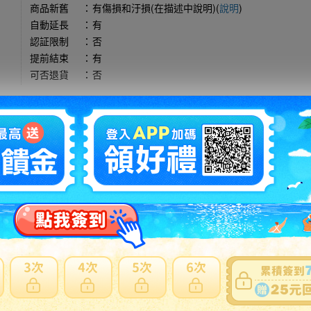
商品新舊
：
有傷損和汙損(在描述中說明)(
說明
)
自動延長
：
有
認証限制
：
否
提前結束
：
有
可否退貨
：
否
出價競標
得標填寫委託單
問題商品反映流程
注意