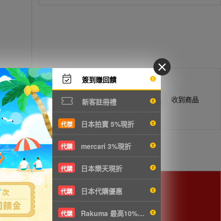
簽到賺回饋
商品抵台通知出貨
收到商品
新客註冊禮
日本拍賣 5%現折
代標
mercari 3%現折
代購
日本樂天現折
代購
日本代購優惠
代購
Rakuma 最高10%現折
代購