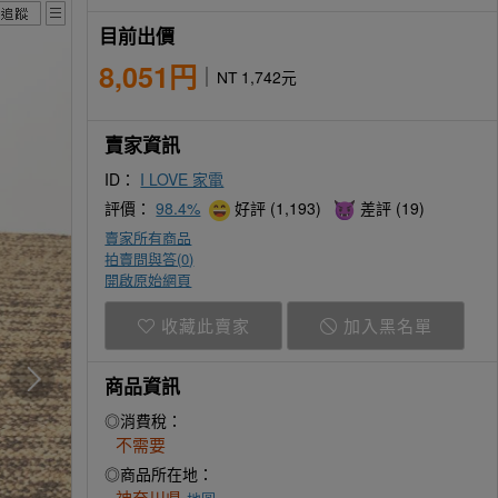
目前出價
8,051円
NT 1,742元
賣家資訊
ID：
I LOVE 家電
評價：
98.4%
好評 (1,193)
差評 (19)
賣家所有商品
拍賣問與答(
0
)
開啟原始網頁
收藏此賣家
加入黑名單
商品資訊
◎消費稅：
不需要
◎商品所在地：
神奈川県