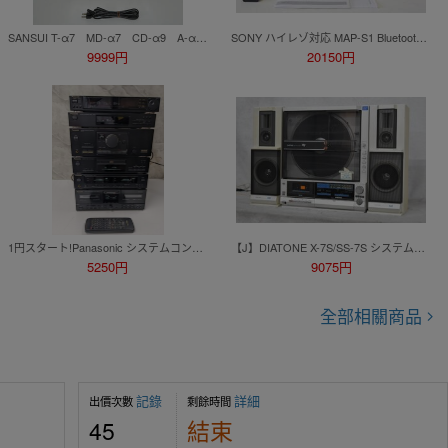
SANSUI T-α7 MD-α7 CD-α9 A-α9 チューナー MDレコーダー CDプレイヤー アンプ オーディオセット まとめ売り サンスイ 6L2127
SONY ハイレゾ対応 MAP-S1 Bluetooth/ネットワーク機能装備 マルチメディアプレーヤー 動作確認済み
9999円
20150円
1円スタート!Panasonic システムコンポ SH-DN7N ST-DN7 SU-DN7 SL-DN7 SH-DN RS-DN7 通電確認済み
【J】DIATONE X-7S/SS-7S システムコンポ ダイヤトーン 2608550
5250円
9075円
全部相關商品
記錄
詳細
出價次數
剩餘時間
45
結束