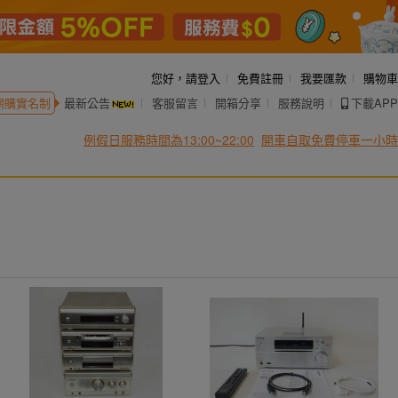
您好，
請登入
免費註冊
我要匯款
購物車
網購實名制
最新公告
客服留言
開箱分享
服務說明
下載APP
例假日服務時間為13:00~22:00
開車自取免費停車一小時