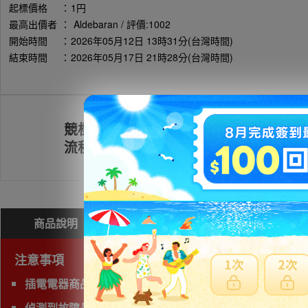
起標價格
：
1円
最高出價者
：
Aldebaran / 評價:1002
開始時間
：
2026年05月12日 13時31分(台灣時間)
結束時間
：
2026年05月17日 21時28分(台灣時間)
競標
註冊會員
流程
商品說明
問與答(
0
)
費用試算
注意事項
插電電器商品限空運( 海運需商檢)
偵測到故障品(垃圾品)、有照片及說明以外的問題，下標前