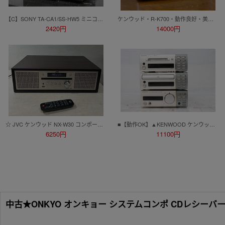
【C】SONY TA-CA1/SS-HW5 ミニコンポ ソニー 10000076
ケンウッド・R-K700・動作良好・美品（リモコン、取扱説明書付）
2420円
14000円
☆ JVC ケンウッド NX-W30 コンポーネントシステム CDプレーヤー ミニコンポ
■【動作OK】▲KENWOOD ケンウッド DM-SE7 / DP-SE7 / R-SE7 システムコンポ MDレコーダー CDプレーヤー アンプ セット_オFM_D0731-F060
6250円
11100円
中古★ONKYO オンキョー システムコンポ CDレシーバー ペ