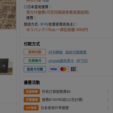
地圖
◎日本當地運費：
買方付運費(可否同捆請查看頁面說明)
運費：
發送方式-
參考
(依賣家寄送為主)：
ゆうパック170㎝ 一律近距離-3000円
付款方式
ATM轉帳
超商代碼繳費
即時付款
zingala銀角零卡
AFTEE
先買後付
信用卡付款
優惠活動
所有訂單服務費$0
免服務費
運費$150/KG起(以克計價)
空運優惠
白金會員升等優惠
VIP會員