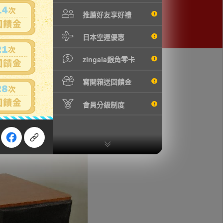
推薦好友享好禮
日本空運優惠
zingala銀角零卡
寫開箱送回饋金
會員分級制度