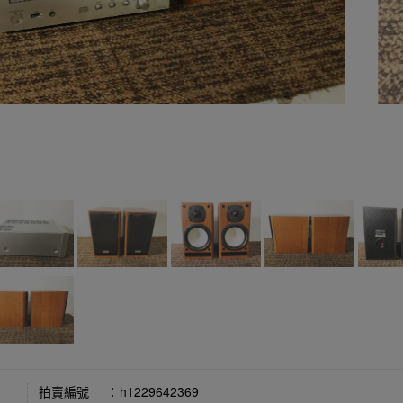
拍賣編號
：
h1229642369