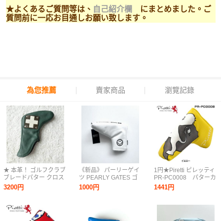
★よくあるご質問等は、
自己紹介欄
にまとめました。ご
質問前に一応お目通しお願い致します。
為您推薦
賣家商品
瀏覽記錄
★ 本革！ ゴルフクラブ
《新品》 パーリーゲイ
1円★Piretti ピレッティ
ブレードパター クロス
ツ PEARLY GATES ゴ
PR-PC0008 パターカ
ピン型 パターカバー！
ルフ パターカバー マッ
バー（イエロー）★送
3200円
1000円
1441円
★
ト合皮PT PIN型 ニコち
料無料★日本正規品 マ
ゃんマーク ホワイト
グネット開閉式★