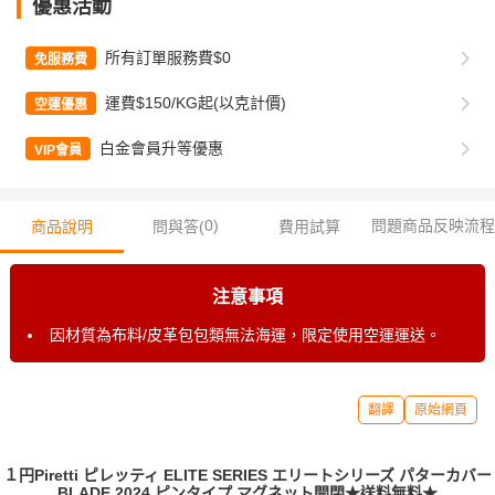
優惠活動
所有訂單服務費$0
免服務費
運費$150/KG起(以克計價)
空運優惠
白金會員升等優惠
VIP會員
0
)
問題商品反映流程
商品說明
問與答(
費用試算
注意事項
因材質為布料/皮革包包類無法海運，限定使用空運運送。
翻譯
原始網頁
１円Piretti ピレッティ ELITE SERIES エリートシリーズ パターカバー
BLADE 2024 ピンタイプ マグネット開閉★送料無料★