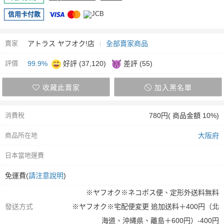
信用卡付款
賣家
アトラス ヤフオク!店
全部賣家商品
評價
99.9%
好評 (37,120)
差評 (55)
收藏此賣家
加入黑名單
消費稅
780円( 商品金額 10%)
商品所在地
大阪府
日本當地運費
免運費(
請注意說明
)
※ヤフオク※ネコポス便、定形外送料無料
發送方式
※ヤフオク※宅配便変更 追加送料＋400円（北
海道、沖縄県、離島＋600円）-400円