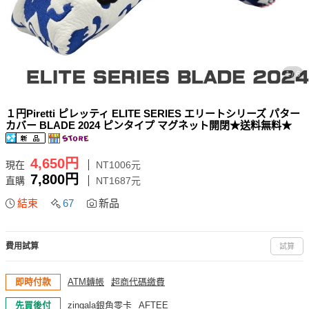
1 / 6
１円Piretti ピレッティ ELITE SERIES エリートシリーズ パター
カバー BLADE 2024 ピンタイプ マグネット開閉★送料無料★
4,650円
現在
NT1006元
7,800円
直購
NT1687元
結束
67
新品
費用試算
試算
即時付款
ATM轉帳
超商代碼繳費
先買後付
zingala銀角零卡
AFTEE