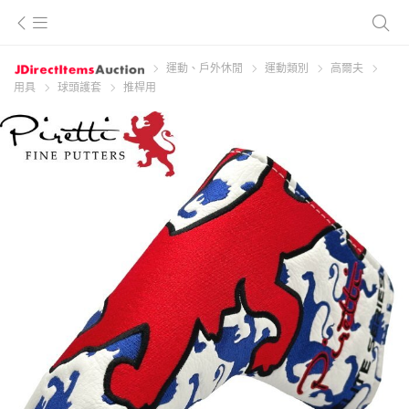
運動、戶外休閒
運動類別
高爾夫
用具
球頭護套
推桿用