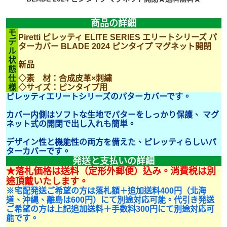
商品の詳細
モ
Piretti ピレッティ ELITE SERIES エリートシリーズ パ
デ
ターカバー BLADE 2024 ピンタイプ マグネット開閉
ル
状
新品
態
仕
◇素 材：合成皮革×刺繍
様
◇サイズ：ピンタイプ用
ピレッティエリートシリーズのパターカバーです。
カバー内側はソフトな生地でパターをしっかり保護、 マグ
ネット式の開閉で出し入れも簡単。
デザイン性と機能性の両方を備えた、ピレッティらしいパ
ターカバーです。
発送と支払いの詳細
★落札価格は送料（定形外郵便）込み。消費税は別
途頂戴いたします。
※宅配発送ご希望の方は落札額＋追加送料400円（北海
道、沖縄、離島は600円）にて別途対応可能。代引き発送
ご希望の方は上記追加送料＋手数料300円にて別途対応可
能です。