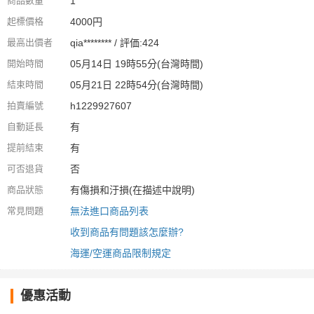
商品數量
1
起標價格
4000円
最高出價者
qia******** / 評価:424
開始時間
05月14日 19時55分(台灣時間)
結束時間
05月21日 22時54分(台灣時間)
拍賣編號
h1229927607
自動延長
有
提前結束
有
可否退貨
否
商品狀態
有傷損和汙損(在描述中說明)
常見問題
無法進口商品列表
收到商品有問題該怎麼辦?
海運/空運商品限制規定
優惠活動