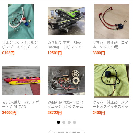
ビルジセット！ビルジ
売り切り 中古 RIVA
ヤマハ 純正品 コイ
ポンプ スイッチ ノ
Racing スポンソン
ル MJ700SJ用
ズル ホース 即取り
ウルトラ KAWASAKI
6102円
12501円
3300円
付け可能なセットで
セット 鈴鹿市 カワサ
す。ジェットスキー用
キ 4スト 水上バイク ジ
ビルジ 排水
ェットスキー
★♪ 5人乗り バナナボ
YAMAHA 700用 TIO イ
ヤマハ 純正品 スタ
ート AIRHEAD
グニッションシステム
ート＆スイッチスイッ
JUMBODOG トーイン
チ MJ-700TZ用
34000円
23722円
2400円
グボート ウォーター ア
クティビティ スキーチ
ューブ ウォータートイ
♪★