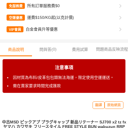
所有訂單服務費$0
免服務費
運費$150/KG起(以克計價)
空運優惠
白金會員升等優惠
VIP會員
0
)
問題商品反映流程
商品說明
問與答(
費用試算
注意事項
因材質為布料/皮革包包類無法海運，限定使用空運運送。
需在賣家要求時間完成匯款
翻譯
原始網頁
中古MSD ピックアプ プラグキャップ 新品リテーナー SJ700 x2 tz fx
ヤマハ カワサキ フリースタイル FREE STYLE BUN wabuzun RRP