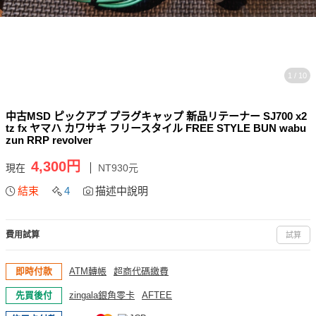
1 / 10
中古MSD ピックアプ プラグキャップ 新品リテーナー SJ700 x2
tz fx ヤマハ カワサキ フリースタイル FREE STYLE BUN wabu
zun RRP revolver
4,300円
現在
NT930元
結束
4
描述中說明
費用試算
試算
即時付款
ATM轉帳
超商代碼繳費
先買後付
zingala銀角零卡
AFTEE