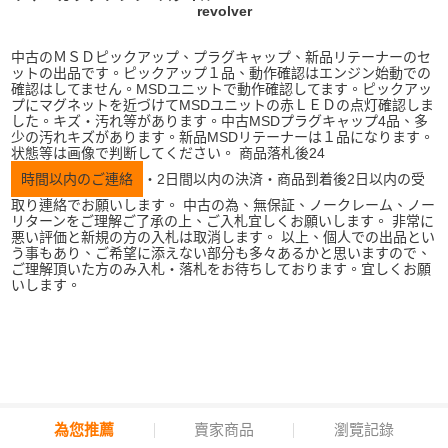
revolver
中古のＭＳＤピックアップ、プラグキャップ、新品リテーナーのセ
ットの出品です。ピックアップ１品、動作確認はエンジン始動での
確認はしてません。MSDユニットで動作確認してます。ピックアッ
プにマグネットを近づけてMSDユニットの赤ＬＥＤの点灯確認しま
した。キズ・汚れ等があります。中古MSDプラグキャップ4品、多
少の汚れキズがあります。新品MSDリテーナーは１品になります。
状態等は画像で判断してください。 商品落札後24
時間以内のご連絡
・2日間以内の決済・商品到着後2日以内の受
取り連絡でお願いします。 中古の為、無保証、ノークレーム、ノー
リターンをご理解ご了承の上、ご入札宜しくお願いします。 非常に
悪い評価と新規の方の入札は取消します。 以上、個人での出品とい
う事もあり、ご希望に添えない部分も多々あるかと思いますので、
ご理解頂いた方のみ入札・落札をお待ちしております。宜しくお願
いします。
為您推薦
賣家商品
瀏覽記錄