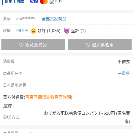
信用卡付款
賣家
chk********
全部賣家商品
評價
99.9%
好評 (1,055)
差評 (1)
收藏此賣家
加入黑名單
消費稅
不需要
商品所在地
三重県
日本當地運費
買方付運費(
可否同捆請查看頁面說明
)
運費：
おてがる配送宅急便コンパクト-520円 (匿名賣
發送方式
家)