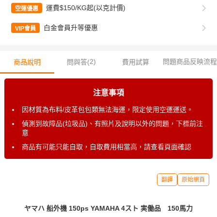
運費$150/KG起(以克計價)
空運優惠
白金會員升等優惠
VIP會員
2
)
問題商品反映流程
商品說明
問與答(
費用試算
注意事項
因材質為布料/皮革包包類無法海運，限定使用空運運送。
偵測到故障品(垃圾品)、有照片及說明以外的問題，下標前注
意
商品有可能只能自取，自取費用相當高，請查看頁面確認
翻譯
原始網頁
ヤマハ 船外機 150ps YAMAHA 4スト 実働品 150馬力