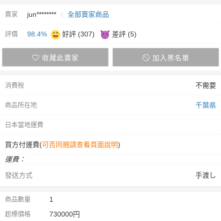
賣家
jun********
全部賣家商品
評價
98.4%
好評 (307)
差評 (5)
收藏此賣家
加入黑名單
消費稅
不需要
商品所在地
千葉県
日本當地運費
買方付運費(
可否同捆請查看頁面說明
)
運費：
發送方式
手渡し
商品數量
1
起標價格
730000円