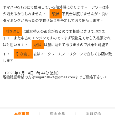
ヤマハFAST26にて使用している船外機になります。 アワーは多
少増えるかもしれません。
現状
不具合は感じませんが、良い
タイミングがあったので載せ替えを予定しており出品します。
引き渡し
は載せ替えの都合があるので要相談とさせて頂きま
す。 また中古のエンジンですので、まず現物見てから入札頂けれ
ばと思います。
現状
は船に載せてありますので試乗も可能で
す。
引き渡し
後はノークレームノーリターンで宜しくお願い致
します。
（2026年 6月 14日 9時 44分 追加）
現物確認希望の方はsugarhill4x4@gmail.comまでご連絡下さい。
為您推薦
賣家商品
瀏覽記錄