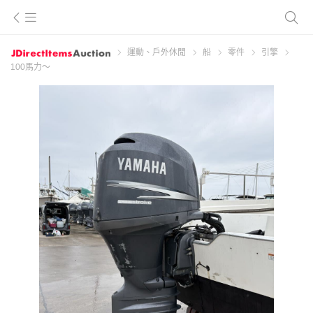
運動、戶外休閒
船
零件
引擎
100馬力～