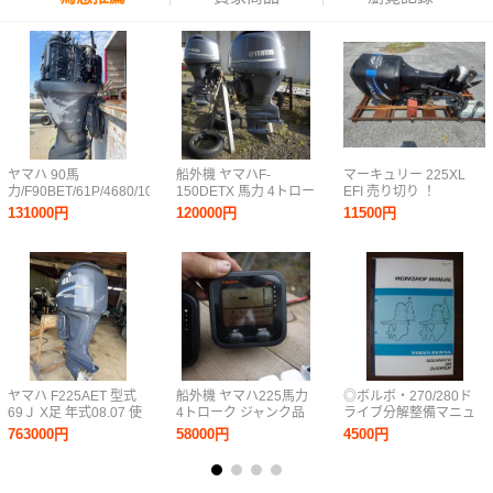
ヤマハ 90馬
船外機 ヤマハF-
マーキュリー 225XL
力/F90BET/61P/4680/1016287/X/2005
150DETX 馬力 4トロー
EFI 売り切り ！
年モデル
ク 中古品
131000円
120000円
11500円
ヤマハ F225AET 型式
船外機 ヤマハ225馬力
◎ボルボ・270/280ド
69Ｊ X足 年式08.07 使
4トローク ジャンク品
ライブ分解整備マニュ
用時間約1150H
メーター関係一式
アル＝日本語版＄
763000円
58000円
4500円