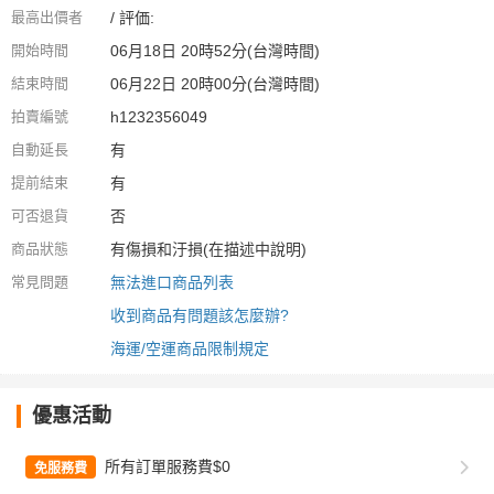
最高出價者
/ 評価:
開始時間
06月18日 20時52分(台灣時間)
結束時間
06月22日 20時00分(台灣時間)
拍賣編號
h1232356049
自動延長
有
提前結束
有
可否退貨
否
商品狀態
有傷損和汙損(在描述中說明)
常見問題
無法進口商品列表
收到商品有問題該怎麼辦?
海運/空運商品限制規定
優惠活動
所有訂單服務費$0
免服務費