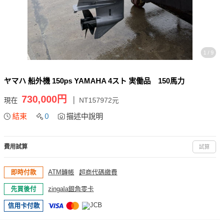
1 / 9
ヤマハ 船外機 150ps YAMAHA 4スト 実働品 150馬力
730,000円
現在
NT157972元
結束
0
描述中說明
費用試算
試算
即時付款
ATM轉帳
超商代碼繳費
先買後付
zingala銀角零卡
信用卡付款