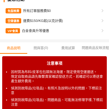
所有訂單服務費$0
免服務費
運費$150/KG起(以克計價)
空運優惠
白金會員升等優惠
VIP會員
0
)
問題商品反映流程
商品說明
問與答(
費用試算
注意事項
因材質為布料/皮革包包類無法海運，限定使用空運運送。
限定自取商品請先聯繫賣家確認發送方式，若確認可以寄送會
產生額外費用。
偵測到故障品(垃圾品)、有照片及說明以外的問題，下標前注
意
偵測到故障品(垃圾品)、問題商品、可能無法修理字樣,下標前
注意