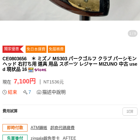
1 / 9
獨家優惠
免日本運費
免服務費
CE0803656 ＊ ミズノ MS303 パークゴルフ クラブ パーシモン
ヘッド 右打ち用 道具 用品 スポーツ レジャー MIZUNO 中古 use
d 現状品 16
7,100円
現在
NT1536元
結束
7
描述中說明
費用試算
試算
即時付款
ATM轉帳
超商代碼繳費
先買後付
zingala銀角零卡
AFTEE