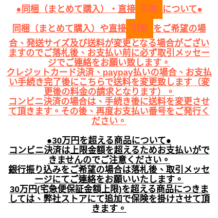
●同梱（まとめて購入）・直接
引取
について●
同梱（まとめて購入）や直接
引取
をご希望の場
合、発送サイズ及び送料が変更となる場合がござい
ますのでご落札後、お支払い前に必ず取引メッセー
ジでご連絡をお願い致します。
クレジットカード決済、paypay払いの場合、お支払
い手続き完了後にこちらで送料を変更致します（変
更後の料金の請求となります）。
コンビニ決済の場合は、手続き後に送料を変更させ
て頂きます。その後、再度お支払い番号をご発行く
ださい。
●30万円を超える商品について●
コンビニ決済は上限金額を超えるためお支払いがで
きませんのでご注意ください。
銀行振り込みをご希望の場合は落札後、取引メッセ
ージにてご連絡をお願いいたします。
30万円(宅急便保証金額上限)を超える商品につきま
しては、弊社ストアにて追加で保険を掛けさせて頂
きます。