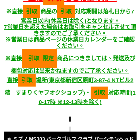
※直接
引取
商品の
引取
対応期間は落札日から7
営業日以内(休業日は除く)となります。
7営業日を超えた場合はお取引をキャンセルさせて頂
きますのでご了承ください。
※営業日は商品ページの休業日カレンダーをご確認
ください。
※直接
引取
限定
商品につきましては、発送及び
梱包対応は出来かねますのでご了承ください。
直接
引取
場所(東京都新宿区原町3-87-4 NTビル2
階 すまりくヤフオクショップ)・
引取
対応時間(1
0-17時 ※12-13時を除く)
＊ ミズノ MS303 パークゴルフ クラブ パーシモンヘッド