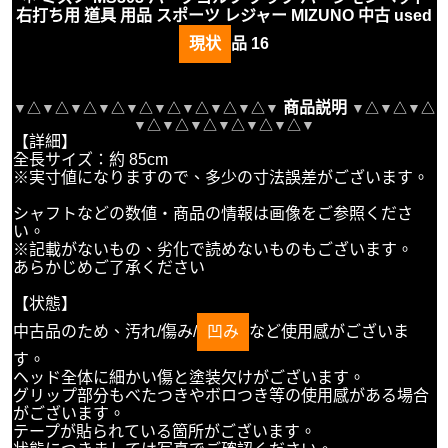
右打ち用 道具 用品 スポーツ レジャー MIZUNO 中古 used
現状
品 16
商品説明
▼
△
▼
△
▼
△
▼
△
▼
△
▼
△
▼
△
▼
△
▼
△
▼
▼
△
▼
△
▼
△
▼
△
▼
△
▼
△
▼
△
▼
△
▼
△
▼
【詳細】
全長サイズ：約 85cm
※実寸値になりますので、多少の寸法誤差がございます。
シャフトなどの数値・商品の情報は画像をご参照くださ
い。
※記載がないもの、劣化で読めないものもございます。
あらかじめご了承ください
【状態】
中古品のため、汚れ/傷み/
凹み
など使用感がございま
す。
ヘッド全体に細かい傷と塗装欠けがございます。
グリップ部分もべたつきやボロつき等の使用感がある場合
がございます。
テープが貼られている箇所がございます。