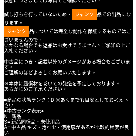
状態につきましては写真でご確認ください。
試し打ちを行っていないため、
ジャンク
品での出品にな
ります。
ジャンク
品については完全な動作を保証するものではご
ざいませんので、
いかなる場合でも返品はお受けできません。ご承知の上ご
入札ください。
中古品につき、記載以外のダメージがある場合もございま
す。
ご理解のほどよろしくお願いいたします。
※本体に緩衝材を巻いての発送を予定しております。
あらかじめご了承ください。
■商品の状態ランク：D ※あくまでも目安としてお考え下
さい
●中古ランク表示●
N= 新品
S= 新品同様品・未使用品
A= 中古品 キズ・汚れ少・使用感があるが比較的程度が良
い