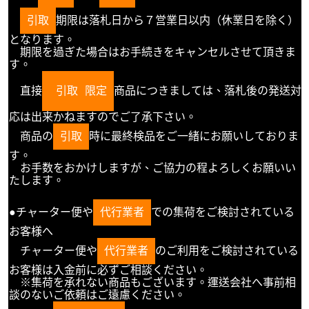
引取
期限は落札日から７営業日以内（休業日を除く）
となります。
期限を過ぎた場合はお手続きをキャンセルさせて頂きま
す。
直接
引取
限定
商品につきましては、落札後の発送対
応は出来かねますのでご了承下さい。
商品の
引取
時に最終検品をご一緒にお願いしておりま
す。
お手数をおかけしますが、ご協力の程よろしくお願いい
たします。
●チャーター便や
代行業者
での集荷をご検討されている
お客様へ
チャーター便や
代行業者
のご利用をご検討されている
お客様は入金前に必ずご相談ください。
※集荷を承れない商品もございます。運送会社へ事前相
談のないご依頼はご遠慮ください。