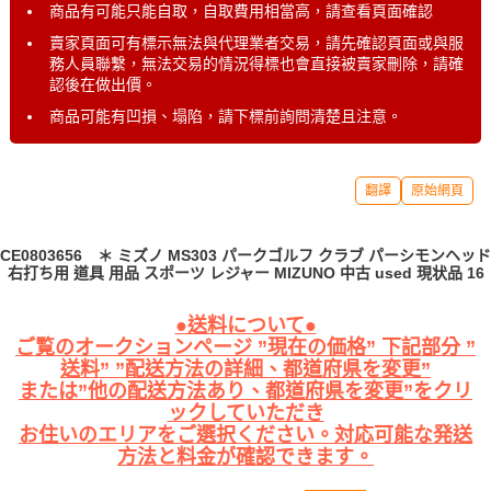
商品有可能只能自取，自取費用相當高，請查看頁面確認
賣家頁面可有標示無法與代理業者交易，請先確認頁面或與服
務人員聯繫，無法交易的情況得標也會直接被賣家刪除，請確
認後在做出價。
商品可能有凹損、塌陷，請下標前詢問清楚且注意。
翻譯
原始網頁
CE0803656 ＊ ミズノ MS303 パークゴルフ クラブ パーシモンヘッド
右打ち用 道具 用品 スポーツ レジャー MIZUNO 中古 used 現状品 16
●送料について●
ご覧のオークションページ ”現在の価格” 下記部分 ”
送料” ”配送方法の詳細、都道府県を変更”
または”他の配送方法あり、都道府県を変更”をクリ
ックしていただき
お住いのエリアをご選択ください。対応可能な発送
方法と料金が確認できます。