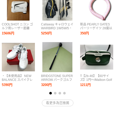
COOLSHOT ニコン ゴ
Callaway キャロウェイ
新品 PEARLY GATES
ルフ用レーザー距離
WARBIRD 1W/5W/5・
パーリーゲイツ 28度以
計 COOLSHOT
6・7・8・9・PW・SW
下で自動凍結 熱中症対
15606円
5250円
350円
LITE STABILIZED
パター 10本セット キャ
策 冷却グッズ コールド
ディバッグ
ループ ネッククーラー
_AFM_D0715-F01E
053-3184518 ピンク系
NR-37
・【未使用品】 NEW
BRIDGSTONE SUPER
T【2b-46】【60サイ
BALANCE スパイクレ
ARROW パークゴルフ
ズ】1円～/Malbon Golf
スゴルフシューズ
クラブ
マルボンゴルフ/ボール
5390円
3200円
1211円
UG574D4 25.5CM
ポーチ カートバッグ グ
リーン/11AK0192 タグ
付き
看更多為您推薦