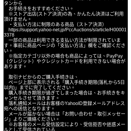
タンから
お手続きをおすすめください。
※ストア出店(ストア決済)の為、かんたん決済はご利用
頂けません。
・支払い方法に制限のある商品（ストア決済）
https://support.yahoo-net.jp/PccAuctions/s/article/H00001
3378
一部の商品は利用できる支払い方法が制限されていま
す。事前に商品ページの「支払い方法」欄をご確認くださ
い。
※指定カテゴリ以外の場合も商品によっては、PayPay
（クレジット）やクレジットカードを利用できない場合が
あります。
取引ナビからのご購入手続きは、
ページ上部に表示される「購入手続き期限(落札から5日
以内)」までに完了してください。
購入手続き期限が過ぎてしまった場合は、お手続きをキ
ャンセルさせて頂きます。
落札通知メールはお客様のYahooID登録メールアドレス
宛への送信となります。
メールが届かない場合は「お問い合わせ・取引メッセー
ジ」よりご連絡ください。
※お客様のメール受信設定により、受信拒否や迷惑メー
ルとして受信されている