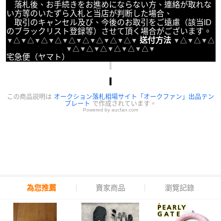
落札後、お手続きをお進めにならない方、連絡が取れな
い方等のいたずら入札と当店が判断した場合、
取引のキャンセル及び、今後のお取引をご遠慮（該当ID
のブラックリスト登録等）させて頂く場合がございます。
送付方法
▼
△
▼
△
▼
△
▼
△
▼
△
▼
△
▼
△
▼
△
▼
△
▼
▼
△
▼
△
▼
△
▼
△
▼
△
▼
△
▼
△
▼
△
▼
△
▼
宅急便（ヤマト）
この商品説明は
オークション落札相場サイト「オークファン」出品テン
プレート
で作成されています。
Powered by aucfan.com
為您推薦
賣家商品
瀏覽記錄