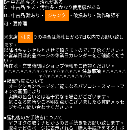
B= 中古品 キズ・汚れがある
C= 中古品 キズ・汚れ多・かなり使用感がある
D= 中古品 難あり・
ジャンク
・破損あり・動作確認不
可・要修理
※来店
引取
りの場合は落札日から7日以内でお願い致し
ます。
以降はキャンセルとさせて頂きますのでご了承ください。
※営業日は商品ページの休業日カレンダーをご確認くださ
い。
所在地・営業時間はショップ情報をご確認ください。
注意事項
▼
△
▼
△
▼
△
▼
△
▼
△
▼
△
▼
△
▼
△
▼
△
▼
▼
△
▼
△
▼
△
▼
△
▼
△
▼
△
▼
△
▼
△
▼
△
▼
●掲載写真について
オークションページをご覧になるパソコン・スマートフ
ォンの画面により
実際の色合いとは若干異なる場合がございます。
気になる箇所やご不明な点がございましたら質問メッセ
ージからお問い合わせください。
●落札後のお手続きについて
ヤフオクの取引ナビからのお手続きをお願い致します。
取引ナビのページに表示される［購入手続きをする］ボ