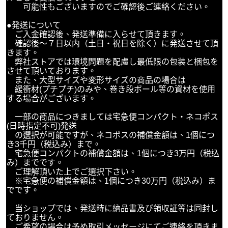
可能性もございますのでご確認後ご連絡ください。
●発送について
ご入金確認後、発送準備に入らせて頂きます。
確認後～７日以内（土日・祝日を除く）に発送させて頂
きます。
弊社ストアでは環境問題を配慮し最低限の包装と梱包を
させて頂いております。
また、大型サイズや変形サイズの商品の場合は
緩衝材(プチプチ)のみや、巻き段ボール等の資材を使用
する場合がございます。
一部の商品につきましては宅急便コンパクト・ネコポス
(日時指定不可)発送
の選択が可能ですが、ネコポスの補償金額は、1個につ
き3千円（税込み）まで。
宅急便コンパクトの補償金額は、1個につき3万円（税込
み）までです。
ご理解頂いた上でご選択下さい。
※宅急便の補償金額は、1個につき30万円（税込み）ま
でです。
当ショップでは、発送時に納品書及び領収証等は同封し
ておりません。
ご希望の場合は予め取引メッセージにてご連絡を頂きま