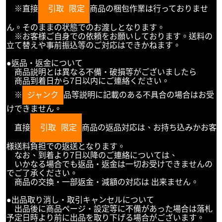
※直接
引取
限定
商品の梱包作業は行っておりませ
ん。そのままの状態でのお渡しとなります。
※お客様ご自身での依頼をお願いしております。送料の
立て替えや事前振込等のご対応はできかねます。
●返品・返金について
商品説明とは異なる不備・破損等がございましたら
商品到着日から7日以内にご連絡ください。
※
ジャンク
品等説明に記載のある不具合の場合はお受
けできません。
直接
引取
限定
商品の返品対応は、お持ち込みかお客
様送料負担での返送となります。
なお、到着より7日以降のご連絡については、
いかなる場合でも返品・返金は一切お受けできませんの
でご了承ください。
商品の交換・一部返金・減額の対応は 出来ません。
●出品取り消し・取引キャンセルについて
出品後に商品ページ・設定等に不備があった場合は落札
予定日時より前に出品を取り下げる場合がございます。