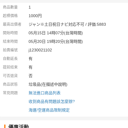
商品數量
1
起標價格
1000円
最高出價者
ジャン※土日祝日ナビ対応不可 / 評価:5883
開始時間
05月15日 14時07分(台灣時間)
結束時間
05月20日 19時20分(台灣時間)
拍賣編號
j1230021102
自動延長
有
提前結束
有
可否退貨
否
商品狀態
垃圾品(在描述中說明)
常見問題
無法進口商品列表
收到商品有問題該怎麼辦?
海運/空運商品限制規定
優惠活動