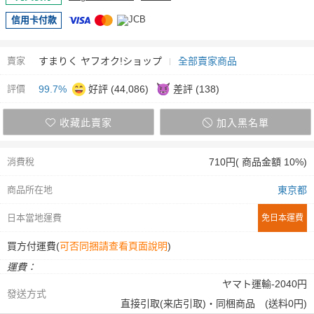
信用卡付款
賣家
すまりく ヤフオク!ショップ
全部賣家商品
評價
99.7%
好評 (44,086)
差評 (138)
收藏此賣家
加入黑名單
消費稅
710円( 商品金額 10%)
商品所在地
東京都
日本當地運費
免日本運費
買方付運費(
可否同捆請查看頁面說明
)
運費：
ヤマト運輸-2040円
發送方式
直接引取(来店引取)・同梱商品 (送料0円)