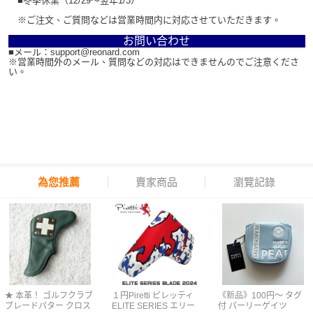
■冬季休業（12/29～翌年1/3）
※ご注文、ご質問などは営業時間内に対応させていただきます。
お問い合わせ
■メール：support@reonard.com
※営業時間外のメール、質問などの対応はできませんのでご注意くださ
い。
為您推薦
賣家商品
瀏覽記錄
★ 本革！ ゴルフクラブ
１円Piretti ピレッティ
《新品》100円〜 タグ
ブレードパター クロス
ELITE SERIES エリー
付 パーリーゲイツ