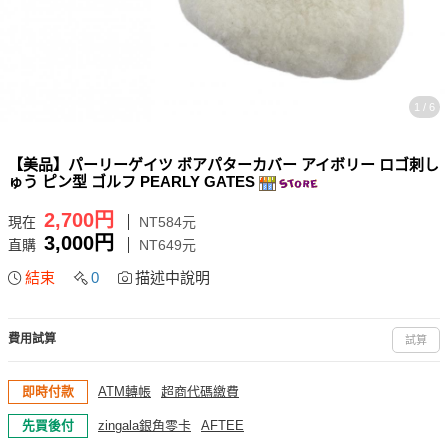
1 / 6
【美品】パーリーゲイツ ボアパターカバー アイボリー ロゴ刺し
ゅう ピン型 ゴルフ PEARLY GATES
2,700円
現在
NT584元
3,000円
直購
NT649元
結束
0
描述中說明
費用試算
試算
即時付款
ATM轉帳
超商代碼繳費
先買後付
zingala銀角零卡
AFTEE