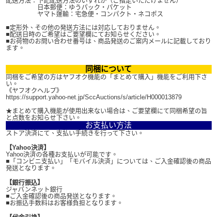
配送方法：下記配送方法のいずれか（ご指定いただけません）
日本郵便：ゆうパック・パケット
ヤマト運輸：宅急便・コンパクト・ネコポス
■定形外、その他の発送方法には対応しておりません。
■配送日時のご希望はご要望欄にてお知らせください。
■お荷物のお問い合わせ番号は、商品発送のご案内メールに記載しており
ます。
同梱について
同梱をご希望の方はヤフオク機能の「まとめて購入」機能をご利用下さ
い。
《ヤフオクヘルプ》
https://support.yahoo-net.jp/SccAuctions/s/article/H000013879
★まとめて購入機能が使用出来ない場合は、ご要望欄にて同梱希望の旨
と点数をお知らせ下さい。
お支払い方法
ストア決済にて、支払い手続きを行って下さい。
【Yahoo決済】
Yahoo決済の各種お支払いが可能です。
■「コンビニ支払い」「モバイル決済」については、ご入金確認後の商品
発送となります。
【銀行振込】
ジャパンネット銀行
■ご入金確認後の商品発送となります。
■お振込手数料はお客様負担となります。