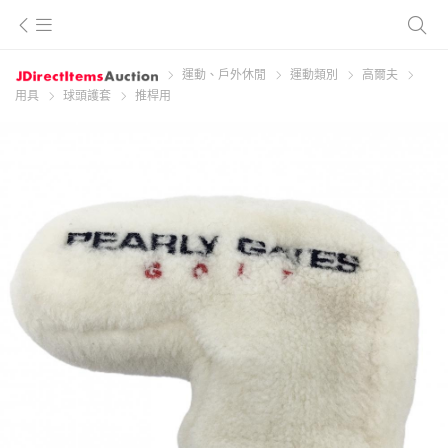
運動、戶外休閒
運動類別
高爾夫
用具
球頭護套
推桿用