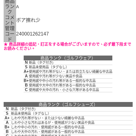
商品
ラン
A
ク
コメ
ボア擦れ少
ント
管理
コー
240001262147
ド
★ 商品詳細の追記・訂正をする場合がございますので、必ず最下段まで
お読みください。
商品ランク（ゴルフウェア）
N
新品（タグ付き)
S
新品未使用品（タグなし）
A+
使用感や汚れ等がない、または目立たない綺麗な中古品
A
使用感や汚れ等が少ない美品や良品
B+
使用感や中小の汚れ等がある一般的な中古品
B
使用感や大中の汚れ等がある一般的な中古品
C
使用感や大中の汚れ、小さな穴等がある中古品
商品ランク（ゴルフシューズ）
N
新品（タグ付き)
S
新品未使用品（タグなし）
A+
しわや汚れ等がない、または少ない綺麗な中古品
A
しわや小さな汚れはあるが、使用感が少ない美品や良品
B+
しわや中小の汚れ、使用感がある一般的な中古品
B
しわや大中の汚れ、使用感がある一般的な中古品