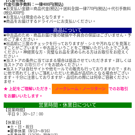
【代金引換】
代金引換手数料：一律400円(税込)
■お支払い金額＝商品代金(税込)＋送料全国一律770円(税込)＋代引手数料
(税込400円)
■お支払いは現金のみとなります。
■商品をお届けするドライバーにお支払いください。
商品について
■中古品のため、商品お届け後の破損や不具合の保証はございません。予
めご了承ください。
■出品前に三度のチェックを行っておりますが、シミや汚れなどを見落と
すことがございます。中古品ということをご理解いただいた上でご入札
ください。神経質な方、完璧なお品を求められる方はお取引をお控えく
ださい。
■当ストアの条件に当てはまる場合は返品させていただきます。詳しくは
当ストアの
お取引ガイド
をお読みください。
■当ストアは自社サイトや他モールでの販売も行っておりますので、まれ
に他で売れてしまいご落札いただいた商品が品切れとなる場合がござい
ます。十分に注意しておりますが、品切れの際には何卒ご容赦ください
ませ。
★ 上記をご理解いただき、
ノークレーム・ノーリターン
でのお取引
をお願いいたします。
営業時間・休業日について
【営業時間】
平日 9：30～17：00
【休業日】
■土・日・祝日
■夏季休業（8/13～8/16）