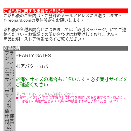
ご落札後に関する重要なお知らせ
ご落札後のご案内は、ご登録のメールアドレスにお送りします。
@reonard.comの受信設定をお願いします。
落札後の各種お問合せにつきましては「取引メッセージ」にてご連
絡ください。お電話での問い合わせはお受けしておりません。
商品説明・ストア情報を必ずご覧ください。
商品説明
ブラ
PEARLY GATES
ンド
アイ
ボアパターカバー
テム
表記
サイ
※海外サイズの場合もございます。必ず実寸サイズを
ズ
ご確認ください。
実寸
採寸ガイドはこちらからご確認ください。
サイ
★ 実寸サイズは、平台に平置きして外寸を測定しておりますので、商品によ
ズ
っては若干の誤差が生じます。数cmの誤差は予めご了承くださいませ。
特
徴・
仕様
付属
品