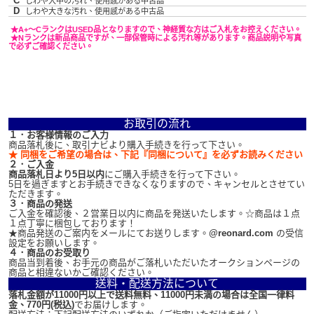
C
しわや大中の汚れ、使用感がある中古品
D
しわや大きな汚れ、使用感がある中古品
★A+～CランクはUSED品となりますので、神経質な方はご入札をお控えください。
★Nランクは新品商品ですが、一部保管時による汚れ等があります。商品説明や写真
で必ずご確認ください。
お取引の流れ
１．お客様情報のご入力
商品落札後に、取引ナビより購入手続きを行って下さい。
★ 同梱をご希望の場合は、下記『同梱について』を必ずお読みください
２．ご入金
商品落札日より5日以内
にご購入手続きを行って下さい。
5日を過ぎますとお手続きできなくなりますので、キャンセルとさせてい
ただきます。
３．商品の発送
ご入金を確認後、２営業日以内に商品を発送いたします。☆商品は１点
１点丁寧に梱包しております！
★商品発送のご案内をメールにてお送りします。
@reonard.com
の受信
設定をお願いします。
４．商品のお受取り
商品当到着後、お手元の商品がご落札いただいたオークションページの
商品と相違ないかご確認ください。
送料・配送方法について
落札金額が11000円以上で送料無料、11000円未満の場合は全国一律料
金、770円(税込)
でお届けします。