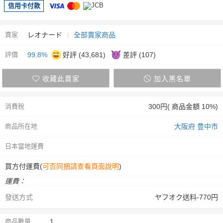
信用卡付款
賣家
レオナード
全部賣家商品
評價
99.8%
好評 (43,681)
差評 (107)
收藏此賣家
加入黑名單
消費稅
300円( 商品金額 10%)
商品所在地
大阪府 豊中市
日本當地運費
買方付運費(
可否同捆請查看頁面說明
)
運費：
發送方式
ヤフオク送料-770円
商品數量
1