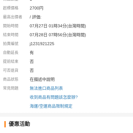
起標價格
2700円
最高出價者
/ 評価:
開始時間
07月27日 01時34分(台灣時間)
結束時間
07月28日 07時56分(台灣時間)
拍賣編號
j1231921225
自動延長
有
提前結束
否
可否退貨
否
商品狀態
在描述中說明
常見問題
無法進口商品列表
收到商品有問題該怎麼辦?
海運/空運商品限制規定
優惠活動