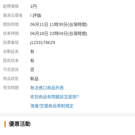
起標價格
1円
最高出價者
/ 評価:
開始時間
06月11日 11時30分(台灣時間)
結束時間
06月18日 22時04分(台灣時間)
拍賣編號
j1233178629
自動延長
有
提前結束
有
可否退貨
否
商品狀態
新品
常見問題
無法進口商品列表
收到商品有問題該怎麼辦?
海運/空運商品限制規定
優惠活動