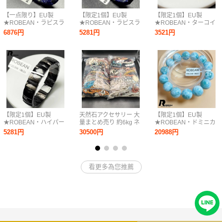
【一点限り】EU製
【限定1個】EU製
【限定1個】EU製
★ROBEAN・ラピスラ
★ROBEAN・ラピスラ
★ROBEAN・ターコイ
ズリ・バングル★パワ
ズリ・バングル★パワ
ズ トルコ石・ペンダン
6876円
5281円
3521円
ーストーン アクセサリ
ーストーン アクセサリ
ト★アクセサリー 天然
ー 天然石 綺麗 お守り
ー 天然石 綺麗 お守り
石 きれいめ 約
約9.7*9.7*4.7mm
約 10*10*4.8mm
20*10.8*4.6mm
M0319595
M0319596
M0630703
【限定1個】EU製
天然石アクセサリー 大
【限定1個】EU製
★ROBEAN・ハイパー
量まとめ売り 約6kg ネ
★ROBEAN・ドミニカ
シーン・バングル★ パ
ックレス ブレスレット
共和国産のラリマー★
5281円
30500円
20988円
ワーストーン アクセサ
パール ビーズ等 ジャン
パワーストーン ブレス
リー 水晶 開運 金運
ク含む
レット 天然石 開運 金
14.2*10.9*4.5mm
運 約15.4-16.3mm
M0731036
D0720723
看更多為您推薦