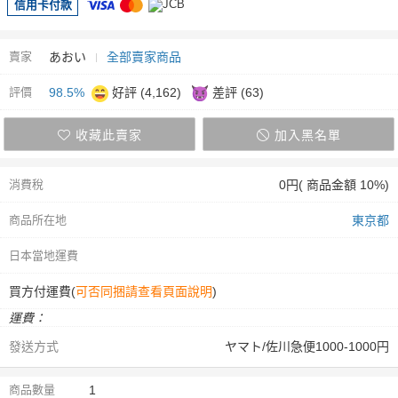
信用卡付款
賣家
あおい
全部賣家商品
評價
98.5%
好評 (4,162)
差評 (63)
收藏此賣家
加入黑名單
消費稅
0円( 商品金額 10%)
商品所在地
東京都
日本當地運費
買方付運費(
可否同捆請查看頁面說明
)
運費：
發送方式
ヤマト/佐川急便1000-1000円
商品數量
1