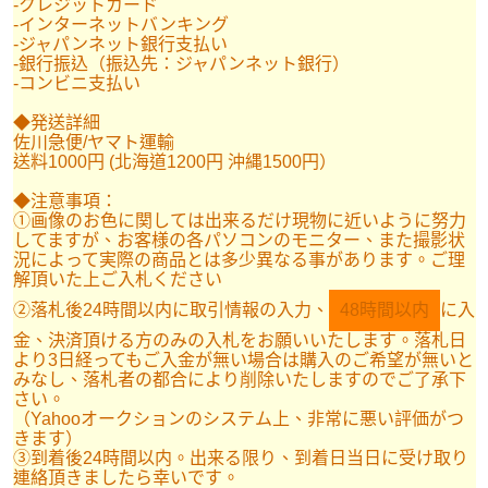
-クレジットカード
-インターネットバンキング
-ジャパンネット銀行支払い
-銀行振込（振込先：ジャパンネット銀行）
-コンビニ支払い
◆発送詳細
佐川急便/ヤマト運輸
送料1000円 (北海道1200円 沖縄1500円）
◆注意事項：
①画像のお色に関しては出来るだけ現物に近いように努力
してますが、お客様の各パソコンのモニター、また撮影状
況によって実際の商品とは多少異なる事があります。ご理
解頂いた上ご入札ください
②落札後24時間以内に取引情報の入力、
48時間以内
に入
金、決済頂ける方のみの入札をお願いいたします。落札日
より3日経ってもご入金が無い場合は購入のご希望が無いと
みなし、落札者の都合により削除いたしますのでご了承下
さい。
（Yahooオークションのシステム上、非常に悪い評価がつ
きます）
③到着後24時間以内。出来る限り、到着日当日に受け取り
連絡頂きましたら幸いです。