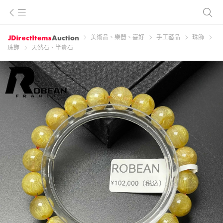
美術品、樂器、喜好
手工藝品
珠飾
珠飾
天然石、半貴石