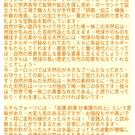
脈など世界各地で鉱物や鉱石を探し求め、ポーランドで設
立された工場で職人たちが手作業で「研磨、加工、補強、
外観の改善」などの加工を行い、贅沢かつ芸術的で息をの
むような宝飾品を製作しています。
自然が長い歳月をかけて作り上げた唯一無二の天然石は、
地球が生み出した芸術作品とも言えます。地球そのものを
構成する元素から成る天然石には、地球の母体から湧き出
るエネルギーが秘められており、人々に有益なエネルギー
をもたらしてくれます。都会で忙しく働く現代人にとって
は、自然の恩恵を感じる重要な要素と言えるでしょう。ク
リスタルは、地球の長い歴史と先代の知恵を伝えてくれる
ことでしょう。
今、ヨーロッパでは天然石が大きなブームとなっており、
お守りとしての新しいトレンドとして受け入れられていま
す。自然が育んだ天然石は、天然の素材ゆえに、仕上げら
れた天然石は一つ一つが独自で唯一無二の存在です。我々
は「世界で唯一無二の貴重な存在である」と誇りに思って
おり、それを楽しんでいただければ幸いです。
ルチルクォーツには、「金運.財運.仕事運の向上」という意
味があり、大変人気のある石ですが、お値段もやや高いで
す。特に金色の線が入ったルチルは、「金銭入る」と読み
替えることができまるため、非常に人気があります。
金色の針が入ったルチルは水晶によってその波動が増幅し