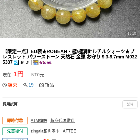
1 / 10
【限定一点】EU製★ROBEAN・極!極満針ルチルクォーツ★ブ
レスレット パワーストーン 天然石 金運 お守り 9.3-9.7mm M032
5337
1円
現在
NT0元
結束
19
新品
費用試算
試算
即時付款
ATM轉帳
超商代碼繳費
先買後付
zingala銀角零卡
AFTEE