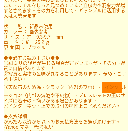
て放たれ、金運を呼び寄せるとも考えられます。
また、ルチルをじっと見つめていると直感力や洞察力が増
すとされます。その力を利用して、ギャンブルに活用する
人は大勢居ます
状 態 ： 新品未使用
カ ラー ： 画像参考
サ イ ズ ： 約 9.3-9.7 mm
重 さ ： 約 25.2 ｇ
原 産 国 ： ブラジル
+
◆◆必ずお読み下さい◆◆
①±1ミリの誤差が生じる場合がございますが、その分、品
質に自信があります！！
②写真と実物の色味が異なることがあります。 予め、ご了
承下さい。
③天然石のため傷、クラック（内部の割れ）、
インク
ル
ージョン（内部の気泡や不純物）、ブレスレットの玉のサ
イズに若干の不揃いがある場合があります。
④インターネット上での取引の特性上ご了承ください。
◆支払詳細
かんたん決済から以下のお支払方法をお選び頂けます。
-Yahoo!マネー/預金払い