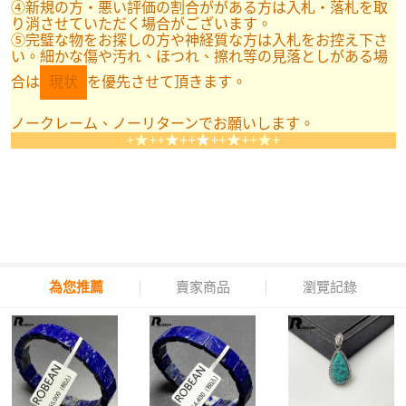
④新規の方・悪い評価の割合ががある方は入札・落札を取
り消させていただく場合がございます。
⑤完璧な物をお探しの方や神経質な方は入札をお控え下さ
い。細かな傷や汚れ、ほつれ、擦れ等の見落としがある場
合は
現状
を優先させて頂きます。
ノークレーム、ノーリターンでお願いします。
+★+
+★+
+★+
+★+
+★+
為您推薦
賣家商品
瀏覽記錄