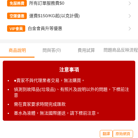
所有訂單服務費$0
免服務費
運費$150/KG起(以克計價)
空運優惠
白金會員升等優惠
VIP會員
0
)
問題商品反映流程
商品說明
問與答(
費用試算
注意事項
●賣家不與代理業者交易，無法購買。
偵測到故障品(垃圾品)、有照片及說明以外的問題，下標前注
意
需在賣家要求時間完成匯款
墨水為液體，無法國際運送，請下標前注意。
翻譯
原始網頁