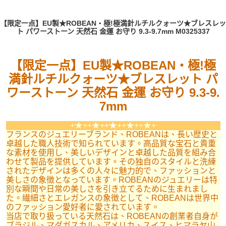
【限定一点】EU製★ROBEAN・極!極満針ルチルクォーツ★ブレスレッ
ト パワーストーン 天然石 金運 お守り 9.3-9.7mm M0325337
【限定一点】EU製★ROBEAN・極!極
満針ルチルクォーツ★ブレスレット パ
ワーストーン 天然石 金運 お守り 9.3-9.
7mm
+★+
+★+
+★+
+★+
+★+
フランスのジュエリーブランド、ROBEANは、長い歴史と
卓越した職人技術で知られています。高品質な宝石と貴重
な素材を使用し、美しいデザインと卓越した品質を組み合
わせて製品を提供しています。その独自のスタイルと洗練
されたデザインは多くの人々に魅力的で、ファッションと
美しさの象徴となっています。ROBEANのジュエリーは特
別な瞬間や日常の美しさを引き立てるために生まれまし
た。繊細さとエレガンスの象徴として、ROBEANは世界中
のファッション愛好者に愛されています。
当店で取り扱っている天然石は、ROBEANの創業者自身が
ブラジル、マダガスカル、アメリカ、スイス、ヒマラヤ山