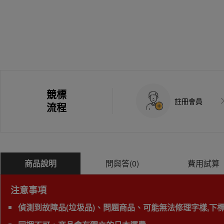
競標
註冊會員
流程
商品說明
問與答(
0
)
費用試算
注意事項
偵測到故障品(垃圾品)、問題商品、可能無法修理字樣,下