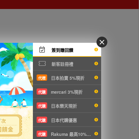
簽到賺回饋
4 フロント
新客註冊禮
日本拍賣 5%現折
代標
mercari 3%現折
代購
日本樂天現折
代購
日本代購優惠
代購
Rakuma 最高10%現折
代購