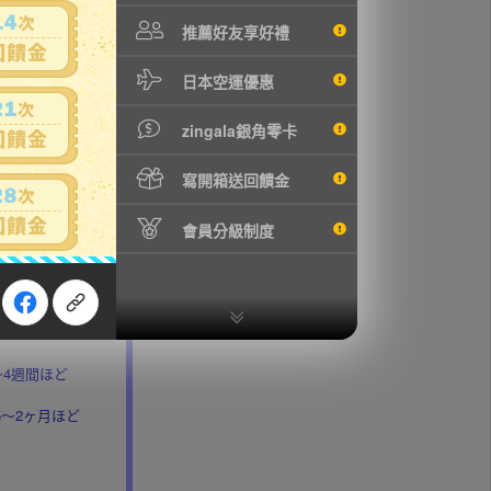
推薦好友享好禮
日本空運優惠
zingala銀角零卡
ます。
寫開箱送回饋金
れや小傷が出来る
その点をご了承下
會員分級制度
4週間ほど
5～2ヶ月ほど