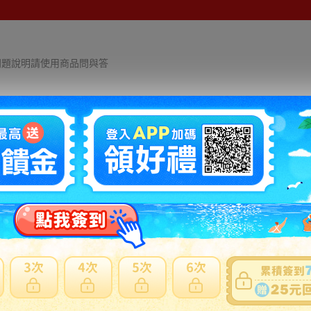
細問題說明請使用商品問與答
ンクーパーワークス クラブマン JCW F5
リップ スポイラー
商品詳細
支払詳細
うございます。
YAHOO簡単決済
ワークス クラブマン JCW F54 フ
銀行振り込み不可
ポイラーです。
代引不可
ィキットメーカー製です。
発送詳細
しつつボリューム感もあり、よりレ