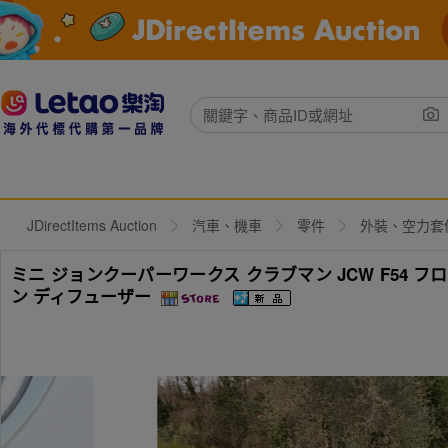
JDirectItems Auction
汽車、機車
零件
外裝、空力套
ミニ ジョンクーパーワークス クラブマン JCW F54 フ
ン ディフューザー