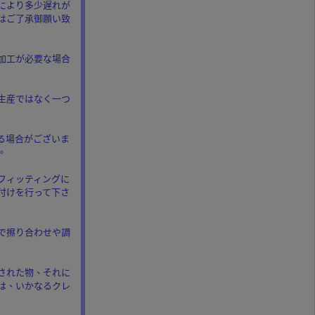
により多少遅れが
はご了承御願い致
加工が必要な場合
生産ではなく一つ
る場合がございま
。
フィッティングに
付けを行って下さ
で擦り合わせや調
された物、それに
は、いかなるクレ