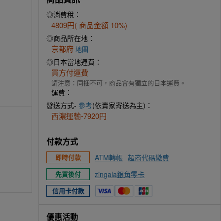
◎消費稅：
4809円( 商品金額 10%)
◎商品所在地：
京都府
地圖
◎日本當地運費：
買方付運費
請注意：同捆不可，商品會有獨立的日本運費。
運費：
發送方式-
參考
(依賣家寄送為主)：
西濃運輸-7920円
付款方式
ATM轉帳
超商代碼繳費
即時付款
zingala銀角零卡
先買後付
信用卡付款
優惠活動