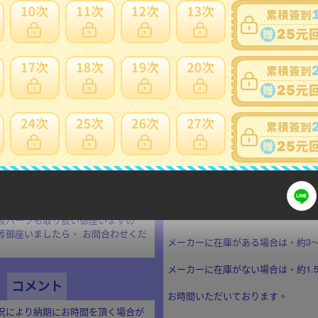
ますのでお車全体が一新されます。
西濃運輸
他に掛かる費用は御座いません。
アップされたい方にお勧めです。
注意事項
ラックでのお届けになります。
基本的に
NC
、NRでお願い致し
のままでも装着頂けます。
商品の性質上、輸送時や梱包時に擦
傷はご了承下さいませ。
場合が御座いますが、輸入品の為、
さい。
をお願い致します。
商品はお取り寄せになります。
ん。
当商品のお届けには、
装パーツも取り扱い御座いますの
等御座いましたら、 お問合わせくだ
メーカーに在庫がある場合は、約3～
メーカーに在庫がない場合は、約1.
コメント
お時間いただいております。
況により納期にお時間を頂く場合が