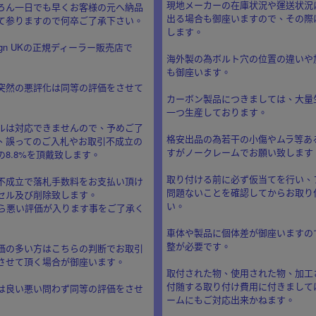
現地メーカーの在庫状況や運送状況
ろん一日でも早くお客様の元へ納品
出る場合も御座いますので、その際
て参りますので何卒ご了承下さい。
します。
sign UKの正規ディーラー販売店で
海外製の為ボルト穴の位置の違いや
も御座います。
突然の悪評化は同等の評価をさせて
カーボン製品につきましては、大量
一つ生産しております。
ルは対応できませんので、予めご了
格安出品の為若干の小傷やムラ等あ
、誤ってのご入札やお取引不成立の
すがノークレームでお願い致します
8.8%を頂戴致します。
取り付ける前に必ず仮当てを行い、
不成立で落札手数料をお支払い頂け
問題ないことを確認してからお取り
セル及び削除致します。
い。
!から悪い評価が入ります事をご了承く
車体や製品に個体差が御座いますの
整が必要です。
価の多い方はこちらの判断でお取引
させて頂く場合が御座います。
取付された物、使用された物、加工
付随する取り付け費用に付きまして
は良い悪い問わず同等の評価をさせ
ームにもご対応出来かねます。