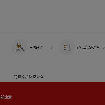
出價競標
得標填寫委託單
問題商品反映流程
標前注意