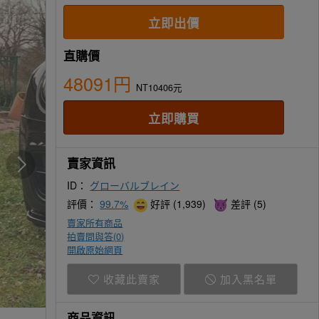
直購價
48091円
NT10406元
賣家資訊
ID：
グローバルブレイン
評價：
99.7%
好評 (1,939)
差評 (5)
賣家所有商品
拍賣問與答(
0
)
開啟原始網頁
收藏此賣家
加入黑名單
商品資訊