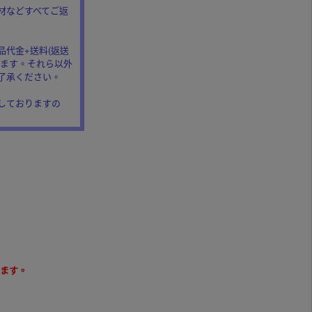
材などすべてご返
代金+送料(返送
きます。それら以外
了承ください。
しておりますの
ます。