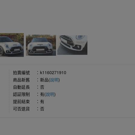
拍賣編號
：
k1160271910
商品新舊
：
新品(
說明
)
自動延長
：
否
認証限制
：
有(
說明
)
提前結束
：
有
可否退貨
：
否