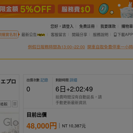
您好，
請登入
免費註冊
我要匯款
購物車
網購實名制
最新公告
客服留言
開箱分享
服務說明
下載APP
例假日服務時間為13:00~22:00
開車自取免費停車一小時
記錄
詳細
出價次數
剩餘時間
 エプロ
0
6日+2:02:48
拍賣時間沒有自動延長，請
手動更新最新資訊
目前出價
48,000円
NT 10,387元