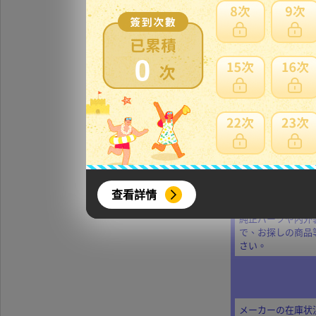
ーシーに仕上がり
純正からグレード
0
ABS製です。
本製品はグロスブ
ブラックの為,そ
輸送中の擦れや小
念の為,在庫確認
取説は付属しませ
查看詳情
純正パーツや内外
で、お探しの商品
さい。
メーカーの在庫状