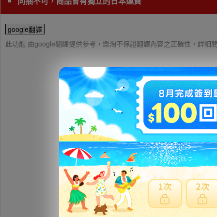
同捆不可，商品會有獨立的日本運費
google翻譯
此功能 由google翻譯提供參考，樂淘不保證翻譯內容之正確性，詳
ミニ ジョ
ご覧頂き誠に有難
ミニ ジョンクーパー
ロント リップ ス
PL発の大手ボデ
純正ラインを生か