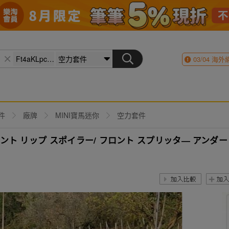
03/04
海外
件
廠牌
MINI寶馬迷你
空力套件
ロント リップ スポイラー/ フロント スプリッタ― アンダー