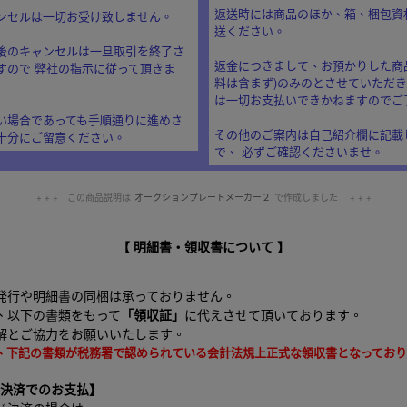
返送時には商品のほか、箱、梱包資
ンセルは一切お受け致しません。
送ください。
後のキャンセルは一旦取引を終了さ
返金につきまして、お預かりした商品
すので 弊社の指示に従って頂きま
料は含まず)のみのとさせていただ
は一切お支払いできかねますのでご
い場合であっても手順通りに進めさ
その他のご案内は自己紹介欄に記載
十分にご留意ください。
で、 必ずご確認くださいませ。
+ + + この商品説明は
オークションプレートメーカー２
で作成しました + + +
No.201.001.001
【 明細書・領収書について 】
発行や明細書の同梱は承っておりません。
、以下の書類をもって
「領収証」
に代えさせて頂いております。
解とご協力をお願いいたします。
、下記の書類が税務署で認められている会計法規上正式な領収書となっており
たん決済でのお支払】