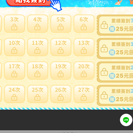
賣家寄錯全額處理
運送損壞全
支付方式
關注
ATM
web-ATM
Fa
Li
超商繳費( 7-11 ibon)
貨到付款
AFTEE(貨到後付款)