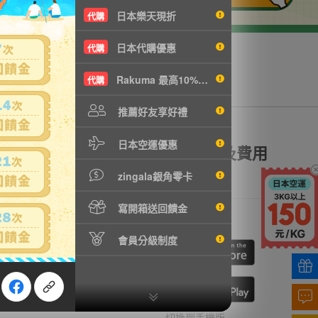
日本樂天現折
代購
日本代購優惠
代購
Rakuma 最高10%現折
代購
推薦好友享好禮
日本空運優惠
額理賠
全透明資訊及費用
zingala銀角零卡
寫開箱送回饋金
我們
行動購物
會員分級制度
cebook
ne
切換到手機版