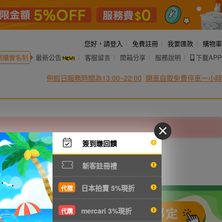
您好，
請登入
免費註冊
我要匯款
購物車
網購實名制
最新公告
客服留言
開箱分享
服務說明
下載APP
例假日服務時間為13:00~22:00
開車自取免費停車一小時
簽到賺回饋
新客註冊禮
日本拍賣 5%現折
代標
mercari 3%現折
代購