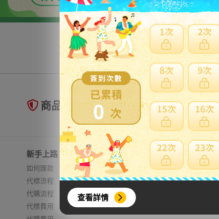
0
商品未到貨全額理賠
新手上路
常見問題
如何匯款
日本郵資
代標流程
無法進口
代購流程
費用試算
查看詳情
代標費用
加強包裝
代購費用