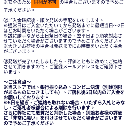
※安全のため
同梱が不可
の場合もございますので予めご
了承ください。
②
ご入金確認後、順次発送の手配をいたします。
※通常日はご入金いただいてから発送までに最短当日～2日
ほどお時間をいただく場合がございます。
※誠に勝手ながら土日祭日の場合、翌平日より順次対応さ
せていただく場合がございますので予めご了承ください。
※大きいお荷物の場合は発送までにお時間をいただく場合
がございます。
③
発送が完了いたしましたら、評価とともに改めてご連絡
させて頂きますので、ご登録メールアドレスをご確認下さ
いませ。
～ご注意点～
※当ストアでは、銀行振り込み、コンビニ決済（別途期限
があるものにつきましても）、ご落札後5日以内のご入金を
お願いしております。
※5日を過ぎ、ご連絡も取れない場合、いたずら入札とみな
し、ご落札者様都合による削除を行います。
さらに弊社にて悪質だと判断した場合、別途お客様の評価
に「非常に悪い」を付けさせていただく場合がございます
ので予めご了承ください