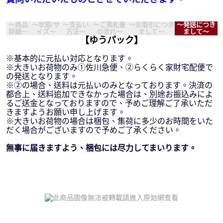
～商品
～状態/サ
～支払い
～ご落札後
～お取引につき
～発送につき
詳細～
イズ～
方法～
の流れ～
まして～
まして～
【ゆうパック】
※基本的に元払い対応となります。
※大きいお荷物のみ①佐川急便、②らくらく家財宅配便で
の発送となります。
※②の場合、送料は元払いのみとなっております。決済の
都合上、送料追加できなかった場合は、別途お振込みによ
るご送金となっておりますので、予めご理解ご了承いただ
きますようお願い申し上げます。
※大きいお荷物の場合は梱包、集荷に多少のお時間をいた
だく場合がございますので予めご了承ください。
無事に届きますよう、梱包には尽力してまいります。