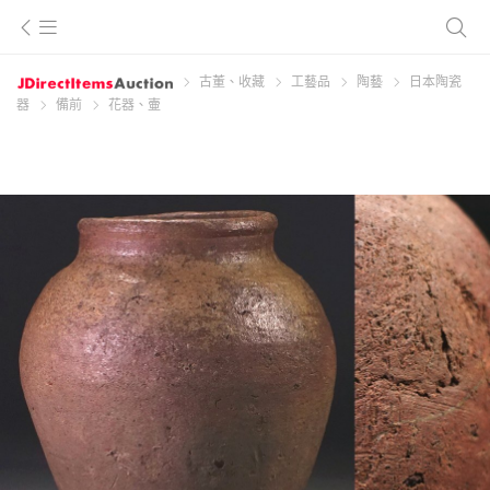
古董、收藏
工藝品
陶藝
日本陶瓷
器
備前
花器、壷