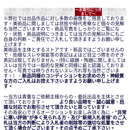
～商品
～状態/サ
～支払い
～ご落札後
～お取引につき
～発送につき
詳細～
イズ～
方法～
の流れ～
まして～
まして～
※弊社では出品作品に対し多数の画像をご用意しておりま
す。美術品に関しましては状態や時代考察など個々の見解
も当然ございますので、商品写真をしっかりとご覧にな
り、状態・商品説明につきましては当方の見解以外にもご
自身の判断・ご責任でご入札して頂きますようお願い申し
上げます。
美術品を主体とするストアです。新品ではございませんの
で、些細なスレや窯疵等の表記はよほど目立つ際をのぞき
表記は致しておりません。(特に磁器・陶器に関しましては
スレは当方では一般的な見解と同様に疵と認識しておりま
せん。写真では映りきれないスレ汚れ等も当然ございま
す。）、
新品同様のコンディションをお求めの方、神経質
な方のご入札はお控え下さいますようお願い申し上げま
す。
～当方は貴重なご依頼主様からの、委託出品を主体とさせ
て頂いております。
より良い品物を、誠心誠意、迅
速な対応でお取引させて頂きたいと思っています。
その為安心できるオークションをお楽しみ頂く為に、
“非常
に悪い評価”が多く見られる方、及び“新規入札者様”のご入
札は当方の判断により入札者の削除等の適切な処置をさせ
て頂く場合がございます。その点予めご了承下さい。