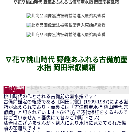
∇花∇桃山時代 野趣あふれる古備前壷水指 岡田宗叡識箱
∇花∇桃山時代 野趣あふれる古備前壷
水指 岡田宗叡識箱
～商品詳細
～状態/サイズ
～お取引につきまして
～発送につきまして
～
～
～
～
桃山時代の作とされる古備前の壷水指です。
古備前鑑定の権威である【岡田宗叡】(1909-1987)による識
箱が添えられており、蓋裏には「古備前壷水指 桃山時代 宗
叡識」と記されています。(※当方で時代保証をするもので
はございません。画像にて各々ご判断下さい)
漆蓋はございませんが、茶人により水指に見立てられた備
前の茶道具です。