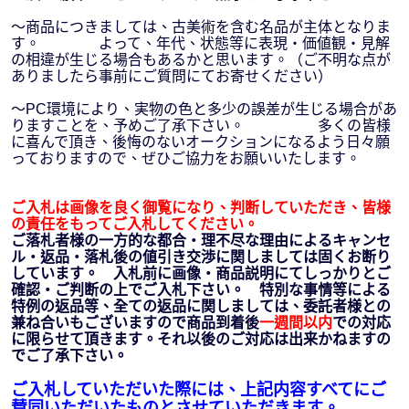
～商品につきましては、古美術を含む名品が主体となりま
す。 よって、年代、状態等に表現・価値観・見解
の相違が生じる場合もあるかと思います。（ご不明な点が
ありましたら事前にご質問にてお寄せください）
～PC環境により、実物の色と多少の誤差が生じる場合があ
りますことを、予めご了承下さい。 多くの皆様
に喜んで頂き、後悔のないオークションになるよう日々願
っておりますので、ぜひご協力をお願いいたします。
ご入札は画像を良く御覧になり、判断していただき、皆様
の責任をもってご入札してください。
ご落札者様の一方的な都合・理不尽な理由によるキャンセ
ル・返品・落札後の値引き交渉に関しましては固くお断り
しています。 入札前に画像・商品説明にてしっかりとご
確認・ご判断の上でご入札下さい。 特別な事情等による
特例の返品等、全ての返品に関しましては、委託者様との
兼ね合いもございますので商品到着後
一週間以内
での対応
に限らせて頂きます。それ以後のご対応は出来かねますの
でご了承下さい。
ご入札していただいた際には、上記内容すべてにご
賛同いただいたものとさせていただきます。