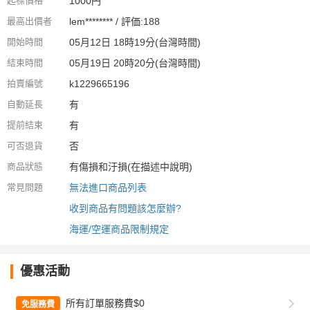
起標價格
1000円
最高出價者
lem******** / 評価:188
開始時間
05月12日 18時19分(台灣時間)
結束時間
05月19日 20時20分(台灣時間)
拍賣編號
k1229665196
自動延長
有
提前結束
有
可否退貨
否
商品狀態
有傷損和汙損(在描述中說明)
常見問題
無法進口商品列表
收到商品有問題該怎麼辦?
海運/空運商品限制規定
優惠活動
所有訂單服務費$0
免服務費