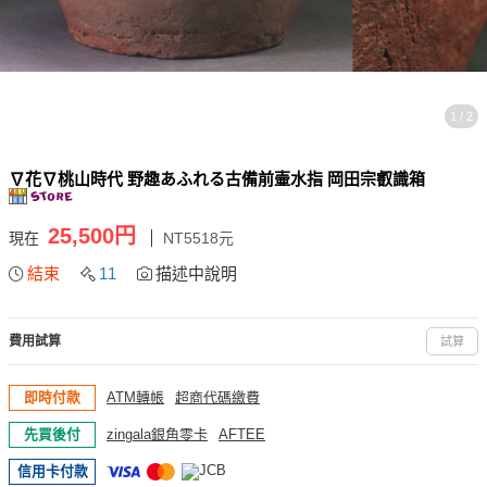
1 / 2
∇花∇桃山時代 野趣あふれる古備前壷水指 岡田宗叡識箱
25,500円
現在
NT5518元
結束
11
描述中說明
費用試算
試算
即時付款
ATM轉帳
超商代碼繳費
先買後付
zingala銀角零卡
AFTEE
信用卡付款