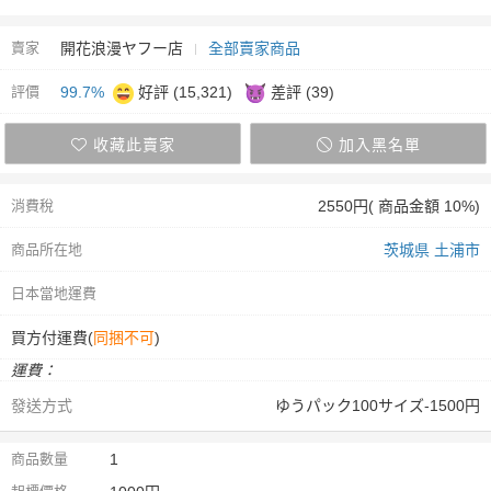
賣家
開花浪漫ヤフー店
全部賣家商品
評價
99.7%
好評 (15,321)
差評 (39)
收藏此賣家
加入黑名單
消費稅
2550円( 商品金額 10%)
商品所在地
茨城県 土浦市
日本當地運費
買方付運費(
同捆不可
)
運費：
發送方式
ゆうパック100サイズ-1500円
商品數量
1