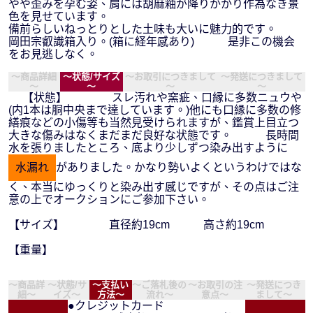
やや歪みを孕む姿、肩には胡麻釉が降りかかり作為なき景
色を見せています。
備前らしいねっとりとした土味も大いに魅力的です。
岡田宗叡識箱入り。(箱に経年感あり) 是非この機会
をお見逃しなく。
～商品詳細
～状態/サイズ
～お取引につきまして
～発送につきまして
～
～
～
～
【状態】 スレ汚れや窯疵、口縁に多数ニュウや
(内1本は胴中央まで達しています。)他にも口縁に多数の修
繕痕などの小傷等も当然見受けられますが、鑑賞上目立つ
大きな傷みはなくまだまだ良好な状態です。 長時間
水を張りましたところ、底より少しずつ染み出すように
水漏れ
がありました。かなり勢いよくというわけではな
く、本当にゆっくりと染み出す感じですが、その点はご注
意の上でオークションにご参加下さい。
【サイズ】 直径約19cm 高さ約19cm
【重量】
～商品詳
～状態/サ
～支払い
～ご落札後の
～お取引の注
～発送につき
細～
イズ～
方法～
流れ～
意点～
まして～
●クレジットカード