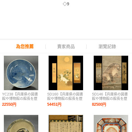
◇9
為您推薦
賣家商品
瀏覽記錄
YC238【兵庫県の図書
SD160【兵庫県の図書
SD146【兵庫県の図書
館や博物館の館長を歴
館や博物館の館長を歴
館や博物館の館長を歴
任された歴史研究家遺
任された歴史研究家遺
任された歴史研究家遺
22550円
54451円
82500円
族委託品】鍋島焼 染
族委託品】掛軸 円山
族委託品】掛軸 円山
付うさぎ文皿 美品
応挙 うさぎ画動物
応挙 虎画動物画 日
検古伊万里
画 日本画 優品
本画 優品