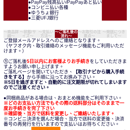
●PayPay残高払い/PayPayあと払い
●コンビニ払い各種
●ゆうちょ銀行
●三菱UFJ銀行
～商品詳
～状態/サ
～支払い
～ご落札後の
～お取引の注
～発送につき
細～
イズ～
方法～
流れ～
意点～
まして～
ご登録メールアドレスへのご連絡となります。
（ヤフオク内、取引連絡のメッセージ機能もご利用いただ
けます。）
①
ご落札後
5日以内にお客様よりお手続き
をしていただきま
すようお願い申し上げます。
ご落札ページを開いていただき、
【取引ナビから購入手続
きをする】
から手順に沿ってお進み下さい。
※5日を過ぎますと、自動的に注文期限が切れてしまいます
のでご注意ください。
●同梱商品がある場合は、おまとめ機能をご利用下さい。
※どのお支払い方法でもその際の送料部分はそのままで一
度お手続きを完了下さい
※確認後、当方で送料を変更し、ご連絡いたします。
※コンビニ決済を選んだ場合、当方で送料の変更後、決済
番号の再発行を行いますので支払いはお待ちください。