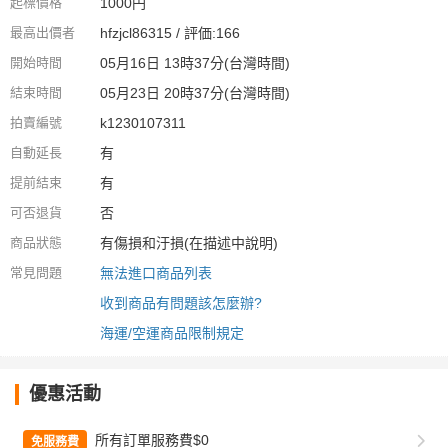
起標價格
1000円
最高出價者
hfzjcl86315 / 評価:166
開始時間
05月16日 13時37分(台灣時間)
結束時間
05月23日 20時37分(台灣時間)
拍賣編號
k1230107311
自動延長
有
提前結束
有
可否退貨
否
商品狀態
有傷損和汙損(在描述中說明)
常見問題
無法進口商品列表
收到商品有問題該怎麼辦?
海運/空運商品限制規定
優惠活動
所有訂單服務費$0
免服務費