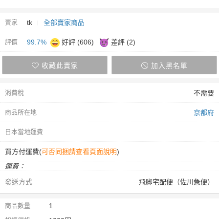
賣家
tk
全部賣家商品
評價
99.7%
好評 (606)
差評 (2)
收藏此賣家
加入黑名單
消費稅
不需要
商品所在地
京都府
日本當地運費
買方付運費(
可否同捆請查看頁面說明
)
運費：
發送方式
飛脚宅配便（佐川急便）
商品數量
1