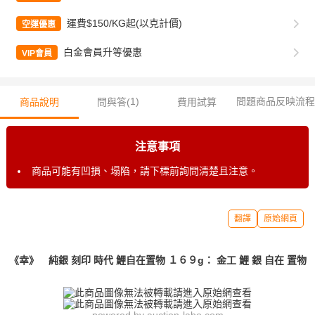
運費$150/KG起(以克計價)
空運優惠
白金會員升等優惠
VIP會員
1
)
問題商品反映流程
商品說明
問與答(
費用試算
注意事項
商品可能有凹損、塌陷，請下標前詢問清楚且注意。
翻譯
原始網頁
《幸》 純銀 刻印 時代 鯉自在置物 １６９g： 金工 鯉 銀 自在 置物