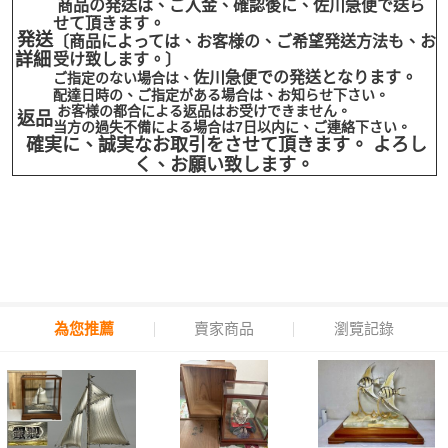
商品の発送は、ご入金、確認後に、佐川急便で送ら
せて
頂きます。
発送
〔商品によっては、お客様の、ご希望発送方法も、お
詳細
受け致します。〕
佐川急便での発送となります。
ご指定のない場合は、
配達日時の、ご指定がある場合は、お知らせ下さい。
お客様の都合による返品はお受けできません。
返品
当方の過失不備による場合は7日以内に、ご連絡下さい。
確実に、誠実なお取引をさせて頂きます。 よろし
く、お願い致します。
為您推薦
賣家商品
瀏覽記錄