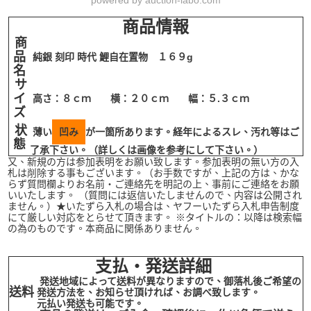
powered by
auction-labo.com
商品情報
商
品
純銀 刻印 時代 鯉自在置物 １６９g
名
サ
イ
高さ：８ｃｍ 横：２０ｃｍ 幅：５.３ｃｍ
ズ
状
薄い
凹み
が一箇所あります。経年によるスレ、汚れ等はご
態
了承下さい。（詳しくは画像を参考にして下さい。）
又、新規の方は参加表明をお願い致します。参加表明の無い方の入
札は削除する事もございます。（お手数ですが、上記の方は、かな
らず質問欄よりお名前・ご連絡先を明記の上、事前にご連絡をお願
いいたします。 （質問には返信いたしませんので、内容は公開され
ません。）★いたずら入札の場合は、ヤフーいたずら入札申告制度
にて厳しい対応をとらせて頂きます。 ※タイトルの：以降は検索幅
の為のものです。本商品に関係ありません。
支払・発送詳細
発送地域によって送料が異なりますので、御落札後ご希望の
送料
発送方法を、お知らせ頂ければ、お調べ致します。
元払い発送も可能です。