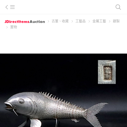
古董、收藏
工藝品
金屬工藝
銀製
置物