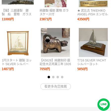
【瑞】三越謹製 銀
純銀製 福助 置物 ガラ
★ 武比古 TAKEHIKO
製 船 置物 ガラス
スケース付
ANGEL-FISH エンゼル
ケース付 共箱 重
フィッシュ SILVER
11000円
23871円
43500円
さ：５２ｇ
960 シルバー 銀製 置物
中古現状 0807
1円スタート 銀製 ヨッ
【A5628】純銀刻印 還
T716 SILVER YACHT
ト SILVER シルバー
記念大正丙寅三年 1926
シルバーヨット
970刻印 ガラスケース
年 張り子 虎 置物 金工
TAKEHIKO 武比古 銀製
14873円
7050円
5850円
付 帆船 銀舟 銀船 置物
美術品 箱付 総重量約
985 シルバー 置物 イン
銀細工 工芸品 インテリ
75.7g リング欠品
テリア 帆船 銀製品 重
ア オブジェ
さ109.5g コレクション
銀
看更多為您推薦