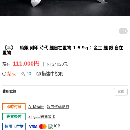
1 / 1
《幸》 純銀 刻印 時代 鯉自在置物 １６９g： 金工 鯉 銀 自在
置物
111,000円
現在
NT24020元
結束
40
描述中說明
費用試算
試算
即時付款
ATM轉帳
超商代碼繳費
先買後付
zingala銀角零卡
信用卡付款