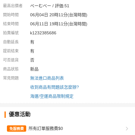
最高出價者
べーむべー / 評価:51
開始時間
06月04日 20時11分(台灣時間)
結束時間
06月11日 19時11分(台灣時間)
拍賣編號
k1232385686
自動延長
有
提前結束
有
可否退貨
否
商品狀態
新品
常見問題
無法進口商品列表
收到商品有問題該怎麼辦?
海運/空運商品限制規定
優惠活動
所有訂單服務費$0
免服務費