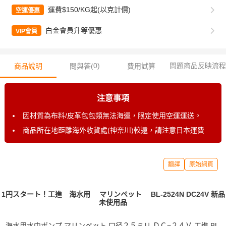
運費$150/KG起(以克計價)
空運優惠
白金會員升等優惠
VIP會員
0
)
問題商品反映流程
商品說明
問與答(
費用試算
注意事項
因材質為布料/皮革包包類無法海運，限定使用空運運送。
商品所在地距離海外收貨處(神奈川)較遠，請注意日本運費
翻譯
原始網頁
1円スタート！工進 海水用 マリンペット BL-2524N DC24V 新品
未使用品
海水用水中ポンプ マリンペット 口径２５ミリ ＤＣ−２４Ｖ 工進 BL