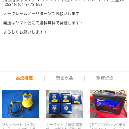
-2524N (64-9479-55)
ノークレームノーリターンでお願いします。
発送はヤマト便にて送料無料で発送します。
よろしくお願いします。
為您推薦
賣家商品
瀏覽記錄
マリンペット（水中ポ
シーライト 点滅灯 標識
[中古] ACDelco ACデル