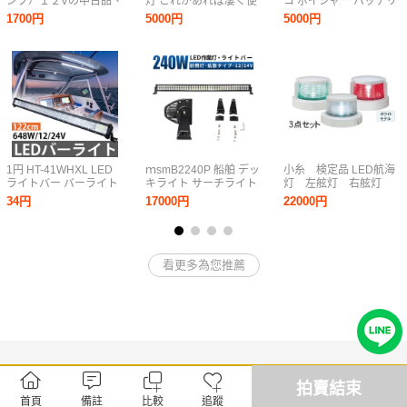
ンプ）１２Vの中古品、
灯 これがあれば凄く便
コ ボイジャー バッテリ
作動確認済、綺麗で
利 白 青 赤 LED 防水
ー M27MF ディープサ
1700円
5000円
5000円
す。
CH-2000B SEA LIGHT
イクル バス釣り引退品
海上 ブイ 養殖 船 ボー
検)中古良品
ト 船舶
1円 HT-41WHXL LED
ｍsmB2240P 船舶 デッ
小糸 検定品 LED航海
ライトバー バーライト
キライト サーチライト
灯 左舷灯 右舷灯
ワークライト 122cm
240W 拡散 ledライトバ
白灯 ホワイト3点セッ
34円
17000円
22000円
48インチ 作業灯 車 サ
ー 前照灯 補助灯 LED
ト 送料込み
ーチライト 12V 24V
ワークライト led 作業
648W 船舶 ボート 作業
灯 12V 24V 集魚灯 1年
防水
保証
看更多為您推薦
拍賣結束
首頁
備註
比較
追蹤