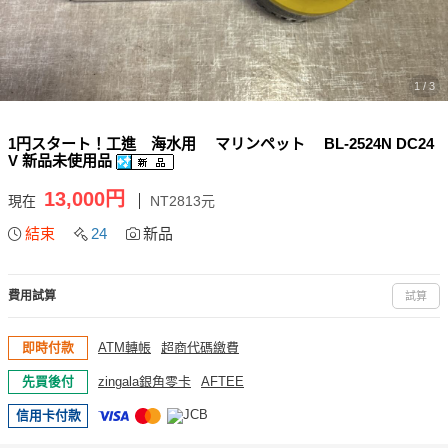
1 / 3
1円スタート！工進 海水用 マリンペット BL-2524N DC24
V 新品未使用品
13,000円
現在
NT2813元
結束
24
新品
費用試算
試算
即時付款
ATM轉帳
超商代碼繳費
先買後付
zingala銀角零卡
AFTEE
信用卡付款