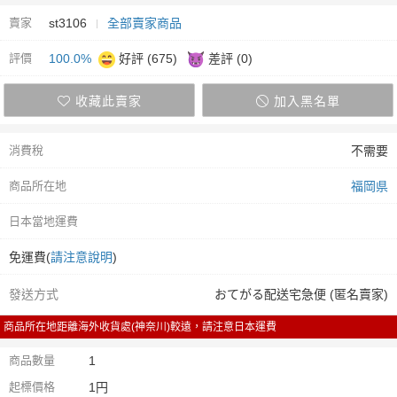
賣家
st3106
全部賣家商品
評價
100.0%
好評 (675)
差評 (0)
收藏此賣家
加入黑名單
消費稅
不需要
商品所在地
福岡県
日本當地運費
免運費(
請注意說明
)
發送方式
おてがる配送宅急便 (匿名賣家)
商品所在地距離海外收貨處(神奈川)較遠，請注意日本運費
商品數量
1
起標價格
1円