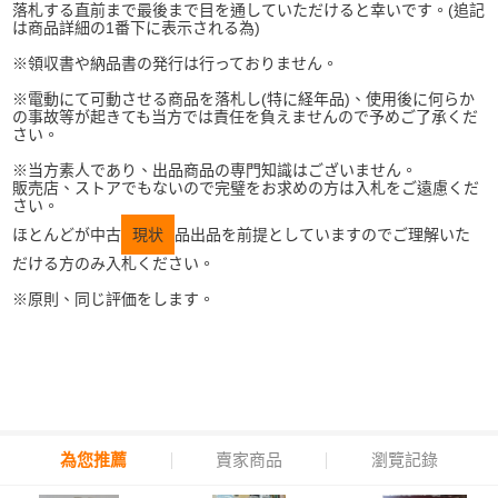
落札する直前まで最後まで目を通していただけると幸いです。(追記
は商品詳細の1番下に表示される為)
※領収書や納品書の発行は行っておりません。
※電動にて可動させる商品を落札し(特に経年品)、使用後に何らか
の事故等が起きても当方では責任を負えませんので予めご了承くだ
さい。
※当方素人であり、出品商品の専門知識はございません。
販売店、ストアでもないので完璧をお求めの方は入札をご遠慮くだ
さい。
ほとんどが中古
現状
品出品を前提としていますのでご理解いた
だける方のみ入札ください。
※原則、同じ評価をします。
為您推薦
賣家商品
瀏覽記錄