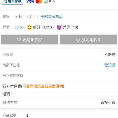
信用卡付款
賣家
tkchnmkchn
全部賣家商品
評價
98.6%
好評 (3,391)
差評 (48)
收藏此賣家
加入黑名單
消費稅
不需要
商品所在地
愛知県
日本當地運費
買方付運費(
可否同捆請查看頁面說明
)
運費：
發送方式
直接引取
商品數量
1