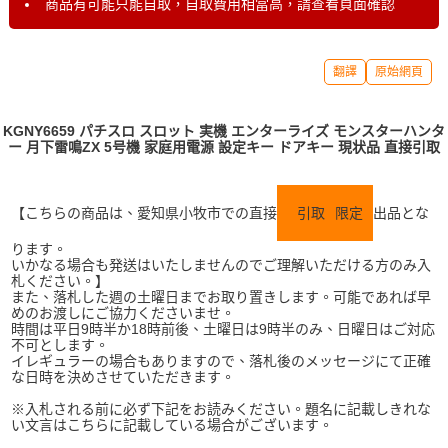
商品有可能只能自取，自取費用相當高，請查看頁面確認
翻譯
原始網頁
KGNY6659 パチスロ スロット 実機 エンターライズ モンスターハンタ
ー 月下雷鳴ZX 5号機 家庭用電源 設定キー ドアキー 現状品 直接引取
【こちらの商品は、愛知県小牧市での直接
引取
限定
出品とな
ります。
いかなる場合も発送はいたしませんのでご理解いただける方のみ入
札ください。】
また、落札した週の土曜日までお取り置きします。可能であれば早
めのお渡しにご協力くださいませ。
時間は平日9時半か18時前後、土曜日は9時半のみ、日曜日はご対応
不可とします。
イレギュラーの場合もありますので、落札後のメッセージにて正確
な日時を決めさせていただきます。
※入札される前に必ず下記をお読みください。題名に記載しきれな
い文言はこちらに記載している場合がございます。