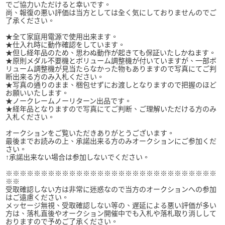
でご協力いただけると幸いです。
尚、報復の悪い評価は当方としては全く気にしておりませんのでご
了承ください。
★全て家庭用電源で使用出来ます。
★仕入れ時に動作確認をしています。
★但し経年品のため、思わぬ動作が起きても保証いたしかねます。
★原則メダル不要機とボリューム調整機が付いていますが、一部ボ
リューム調整機が見当たらなかった物もありますので写真にてご判
断出来る方のみ入札ください。
★写真の通りのまま、梱包せずにお渡しとなりますので把握のほど
お願いいたします。
★ノークレームノーリターン出品です。
★経年品となりますので写真にてご判断、ご理解いただける方のみ
入札ください。
オークションをご覧いただきありがとうございます。
最後までお読みの上、承諾出来る方のみオークションにご参加くだ
さい。
↑承諾出来ない場合は参加しないでください。
※※※※※※※※※※※※※※※※※※※※※※※※※※※※※※
※※
受取確認しない方は非常に迷惑なので当方のオークションへの参加
はご遠慮ください。
メッセージ無視、受取確認しない等の、遅延による悪い評価が多い
方は、落札直後やオークション開催中でも入札や落札取り消しして
おりますので予めご了承ください。