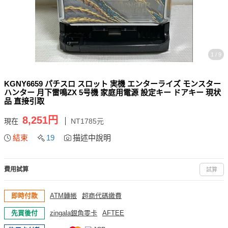
1 / 9
KGNY6659 パチスロ スロット 実機 エンターライズ モンスター
ハンター 月下雷鳴ZX 5号機 家庭用電源 設定キー ドアキー 現状
品 直接引取
8,251円
現在
NT1785元
結束
19
描述中說明
費用試算
試算
即時付款
ATM轉帳
超商代碼繳費
先買後付
zingala銀角零卡
AFTEE