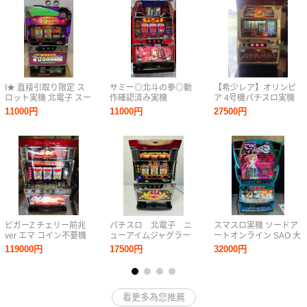
I★ 直接引取り限定 ス
サミー◎北斗の拳◎動
【希少レア】オリンピ
ロット実機 北電子 スー
作確認済み実機
ア 4号機パチスロ実機
パーミラクルジャグラ
『めざせドキドキ島』
11000円
11000円
27500円
ー パチスロ 家庭用電源
パチスロ スロット
SUPER MIRACLE
JUGGLER
ビガーZ チェリー前兆
パチスロ 北電子 ニ
スマスロ実機 ソードア
ver エマ コイン不要機
ューアイムジャグラー
ートオンライン SAO 大
付き （動作品）
EX-C ジャグラー 家
都技研 家庭用電源
119000円
17500円
32000円
庭用電源 コイン50枚
程付き ドアキー 設
定キー
看更多為您推薦