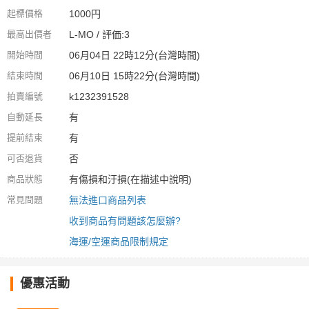
起標價格
1000円
最高出價者
L-MO / 評価:3
開始時間
06月04日 22時12分(台灣時間)
結束時間
06月10日 15時22分(台灣時間)
拍賣編號
k1232391528
自動延長
有
提前結束
有
可否退貨
否
商品狀態
有傷損和汙損(在描述中說明)
常見問題
無法進口商品列表
收到商品有問題該怎麼辦?
海運/空運商品限制規定
優惠活動