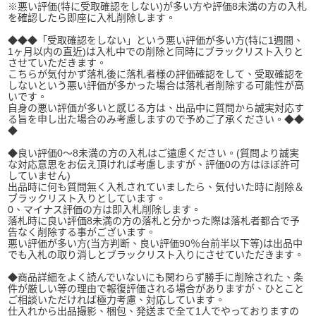
※悪い評価(特に受取確認をしない)が多い方や評価8未満の方の入札
を確認したら即座に入札削除します。
◆◆◆「受取確認をしない」という悪い評価が多い方(特に1週間、
1ヶ月以内の直近)は入札中での削除と同時にブラックリスト入りと
させていただきます。
こちらが気付かず落札後に落札者様の評価確認をして、受取確認を
しないという悪い評価が多かった場合は落札者削除する可能性が高
いです。
自身の悪い評価が多いと感じる方は、出品中に質問から誠実対応す
る旨を申し出た場合のみ考慮しますので予めご了承ください。◆◆
◆
◆良い評価0〜8未満の方の入札はご遠慮ください。(質問より誠実
な対応意思をお伝え頂ければ考慮しますが、評価0の方はほぼ許可
していません)
出品時に何も質問無く入札されていましたら、気付いた時に削除＆
ブラックリスト入りとしています。
0、マイナス評価の方は即入札削除します。
落札時に良い評価8未満の方の落札と分かった際は落札者都合で予
告なく削除する事がございます。
悪い評価が多い方(当方判断、良い評価90％台前半以下等)は出品中
でも入札の取り消しとブラックリスト入りにさせていただきます。
◆商品詳細をよく読んでいないにも関わらず勝手に削除された、条
件が厳しい等の理由で報復評価される場合がありますが、ひとこと
ご相談いただければ極力考慮、対応しています。
仕入れから出品撮影、梱包、発送まで全て1人でやっておりますの