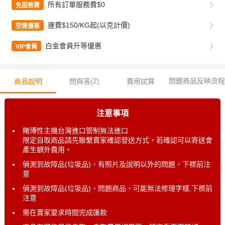
所有訂單服務費$0
免服務費
運費$150/KG起(以克計價)
空運優惠
白金會員升等優惠
VIP會員
2
)
問題商品反映流程
商品說明
問與答(
費用試算
注意事項
賭博性主機台灣進口管制無法進口
限定自取商品請先聯繫賣家確認發送方式，若確認可以寄送會
產生額外費用。
偵測到故障品(垃圾品)、有照片及說明以外的問題，下標前注
意
偵測到故障品(垃圾品)、問題商品、可能無法修理字樣,下標前
注意
需在賣家要求時間完成匯款