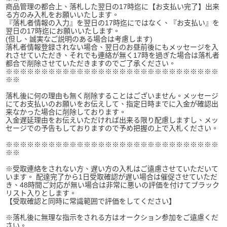
商品管理の都合上、落札した翌日の17時迄に【お支払い完了】出来
る方のみ入札をお願いいたします。
『落札者情報の入力』を翌日の17時迄にではなく、『お支払い』を
翌日の17時迄にお願いいたします。
(但し、誠実なご説明のある場合は考慮します)
落札者情報登録されない場合、翌日のお昼前後にもメッセージを入
れさせていただき、それでも連絡が無く17時を過ぎた場合は落札者
都合で削除させていただきますのでご了承ください。
※※※※※※※※※※※※※※※※※※※※※※※※※※※※※※
※※
落札後に何の理由も無く削除することはございません。メッセージ
にてお支払いのお願いをお伝えして、指定日時までに入金が確認出
来なかった場合に削除しております。
入金遅延理由をお伝えいただければ出来る限り配慮しますし、メッ
セージでの予告もしておりますので予め把握の上で入札ください。
※※※※※※※※※※※※※※※※※※※※※※※※※※※※※※
※※
※受取連絡をされない方、遅い方の入札はご遠慮させていただいて
います。 配達完了から1日受取確認が遅い場合は催促させていただ
き、48時間ご対応が無い場合は非常に悪いの評価を付けてブラック
リスト入りとします。
【受取確認と同時に常識範囲で評価をしてください】
※落札後に無理な指示をされる方はオークション参加をご遠慮くだ
さい。