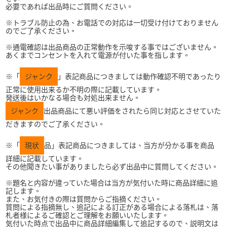
必要であれば出品時にご質問ください。
※トラブル防止の為、お電話での対応は一切受け付けておりません
のでご了承ください。
※通電確認は出品商品の正常動作を示唆する事ではございません。
あくまでコンセントを入れて電源が付いた事を指します。
※「
ジャンク
」表記商品につきましては動作確認不明であったり
正常に使用出来るか不明の際に記載しています。
発送後はいかなる場合も対処出来ません。
ジャンク
出品商品にて悪い評価をされたら同じ対応とさせていた
だきますのでご了承ください。
※「
現状
品」表記商品につきましては、当方が分かる事を商品
詳細に記載しています。
その他聞きたい事がありましたら必ず出品中に質問してください。
※題名と内容が違っていた場合は当方が気付いた時に商品詳細に追
記します。
また、お気付きの際は質問からご指摘ください。
質問による指摘無し、追記による訂正がある場合による落札は、落
札者様によるご確認とご理解をお願いいたします。
気付いた時点で出品中に商品詳細編集して追記するので、説明文は