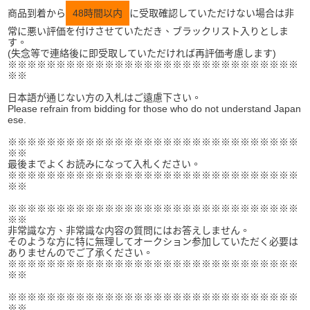
商品到着から
48時間以内
に受取確認していただけない場合は非
常に悪い評価を付けさせていただき、ブラックリスト入りとしま
す。
(失念等で連絡後に即受取していただければ再評価考慮します)
※※※※※※※※※※※※※※※※※※※※※※※※※※※※※※
※※
日本語が通じない方の入札はご遠慮下さい。
Please refrain from bidding for those who do not understand Japan
ese.
※※※※※※※※※※※※※※※※※※※※※※※※※※※※※※
※※
最後までよくお読みになって入札ください。
※※※※※※※※※※※※※※※※※※※※※※※※※※※※※※
※※
※※※※※※※※※※※※※※※※※※※※※※※※※※※※※※
※※
非常識な方、非常識な内容の質問にはお答えしません。
そのような方に特に無理してオークション参加していただく必要は
ありませんのでご了承ください。
※※※※※※※※※※※※※※※※※※※※※※※※※※※※※※
※※
※※※※※※※※※※※※※※※※※※※※※※※※※※※※※※
※※