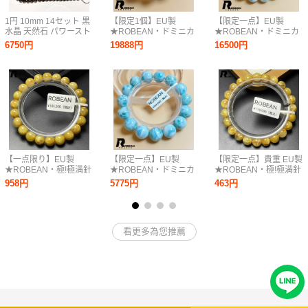
1円 10mm 14セット 黒
【限定1個】EU製
【限定一点】EU製
水晶 天然石 パワースト
★ROBEAN・ドミニカ
★ROBEAN・ドミニカ
ーン アクセサリー ビー
共和国産のラリマー★
共和国産のラリマー★
6750円
19888円
16500円
ズ ブレスレット ネック
パワーストーン ブレス
パワーストーン ブレス
レス 煙水晶 クリスタル
レット 天然石 開運 金
レット 天然石 開運 金
スモーキークォーツ
運 約15.4-16.3mm
運 約10.4mm
D0720723
K0710342
【一点限り】EU製
【限定一点】EU製
【限定一点】貴重 EU製
★ROBEAN・極!極満針
★ROBEAN・ドミニカ
★ROBEAN・極!極満針
ルチルクォーツ★ブレ
共和国産のラリマー★
ルチルクォーツ★ブレ
958円
5775円
463円
スレット パワーストー
パワーストーン ブレス
ス パワーストーン 天然
ン 天然石 金運 お守り
レット 天然石 開運 金
石 金運 お守り 7.7-
8.3-8.8mm M0207636
運 約14.5mm
8.3mm M1009643
D0720730
看更多為您推薦