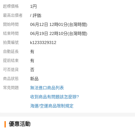
起標價格
1円
最高出價者
/ 評価:
開始時間
06月12日 12時01分(台灣時間)
結束時間
06月19日 22時10分(台灣時間)
拍賣編號
k1233329312
自動延長
有
提前結束
有
可否退貨
否
商品狀態
新品
常見問題
無法進口商品列表
收到商品有問題該怎麼辦?
海運/空運商品限制規定
優惠活動