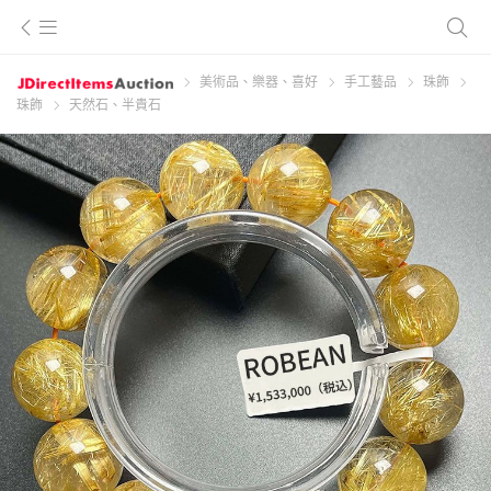
美術品、樂器、喜好
手工藝品
珠飾
珠飾
天然石、半貴石