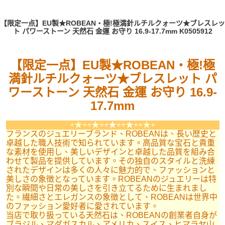
【限定一点】EU製★ROBEAN・極!極満針ルチルクォーツ★ブレスレッ
ト パワーストーン 天然石 金運 お守り 16.9-17.7mm K0505912
【限定一点】EU製★ROBEAN・極!極
満針ルチルクォーツ★ブレスレット パ
ワーストーン 天然石 金運 お守り 16.9-
17.7mm
+★+
+★+
+★+
+★+
+★+
フランスのジュエリーブランド、ROBEANは、長い歴史と
卓越した職人技術で知られています。高品質な宝石と貴重
な素材を使用し、美しいデザインと卓越した品質を組み合
わせて製品を提供しています。その独自のスタイルと洗練
されたデザインは多くの人々に魅力的で、ファッションと
美しさの象徴となっています。ROBEANのジュエリーは特
別な瞬間や日常の美しさを引き立てるために生まれまし
た。繊細さとエレガンスの象徴として、ROBEANは世界中
のファッション愛好者に愛されています。
当店で取り扱っている天然石は、ROBEANの創業者自身が
ブラジル、マダガスカル、アメリカ、スイス、ヒマラヤ山