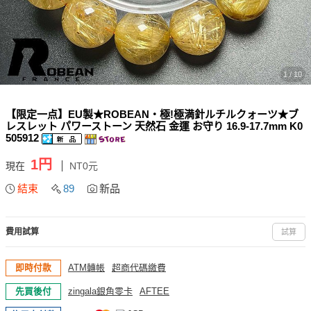
1 / 10
【限定一点】EU製★ROBEAN・極!極満針ルチルクォーツ★ブ
レスレット パワーストーン 天然石 金運 お守り 16.9-17.7mm K0
505912
1円
現在
NT0元
結束
89
新品
費用試算
試算
即時付款
ATM轉帳
超商代碼繳費
先買後付
zingala銀角零卡
AFTEE