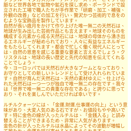
脈など世界各地で鉱物や鉱石を探し求め、ポーランドで設
立された工場で職人たちが手作業で「研磨、加工、補強、
外観の改善」などの加工を行い、贅沢かつ芸術的で息をの
むような宝飾品を製作しています。
自然が長い歳月をかけて作り上げた唯一無二の天然石は、
地球が生み出した芸術作品とも言えます。地球そのものを
構成する元素から成る天然石には、地球の母体から湧き出
るエネルギーが秘められており、人々に有益なエネルギー
をもたらしてくれます。都会で忙しく働く現代人にとって
は、自然の恩恵を感じる重要な要素と言えるでしょう。ク
リスタルは、地球の長い歴史と先代の知恵を伝えてくれる
ことでしょう。
今、ヨーロッパでは天然石が大きなブームとなっており、
お守りとしての新しいトレンドとして受け入れられていま
す。自然が育んだ天然石は、天然の素材ゆえに、仕上げら
れた天然石は一つ一つが独自で唯一無二の存在です。我々
は「世界で唯一無二の貴重な存在である」と誇りに思って
おり、それを楽しんでいただければ幸いです。
ルチルクォーツには、「金運.財運.仕事運の向上」という意
味があり、大変人気のある石ですが、お値段もやや高いで
す。特に金色の線が入ったルチルは、「金銭入る」と読み
替えることができまるため、非常に人気があります。
金色の針が入ったルチルは水晶によってその波動が増幅し