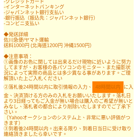
-クレジットカード
-インターネットバンキング
-ジャパンネット銀行支払い
-銀行振込（振込先：ジャパンネット銀行）
-コンビニ支払い
◆発送詳細
佐川急便/ヤマト運輸
送料1000円 (北海道1200円 沖縄1500円）
◆注意事項：
①画像のお色に関しては出来るだけ現物に近いように努力
してますが、お客様の各パソコンのモニター、また撮影状
況によって実際の商品とは多少異なる事があります。ご理
解頂いた上ご入札ください
②落札後24時間以内に取引情報の入力、
48時間以内
に入
金、決済頂ける方のみの入札をお願いいたします。落札日
より3日経ってもご入金が無い場合は購入のご希望が無いと
みなし、落札者の都合により削除いたしますのでご了承下
さい。
（Yahooオークションのシステム上、非常に悪い評価がつ
きます）
③到着後24時間以内。出来る限り、到着日当日に受け取り
連絡頂きましたら幸いです。