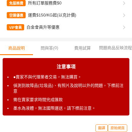
所有訂單服務費$0
免服務費
運費$150/KG起(以克計價)
空運優惠
白金會員升等優惠
VIP會員
0
)
問題商品反映流程
商品說明
問與答(
費用試算
注意事項
●賣家不與代理業者交易，無法購買。
偵測到故障品(垃圾品)、有照片及說明以外的問題，下標前注
意
需在賣家要求時間完成匯款
墨水為液體，無法國際運送，請下標前注意。
翻譯
原始網頁