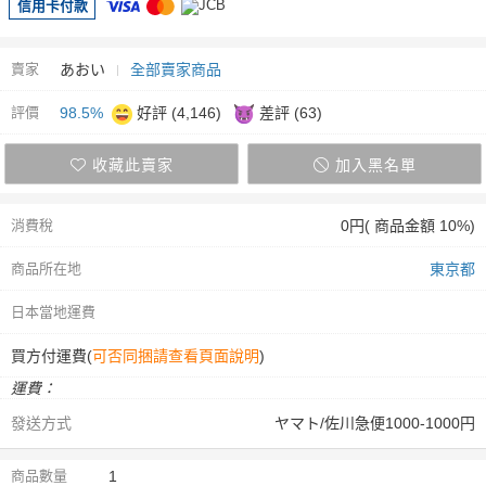
信用卡付款
賣家
あおい
全部賣家商品
評價
98.5%
好評 (4,146)
差評 (63)
收藏此賣家
加入黑名單
消費稅
0円( 商品金額 10%)
商品所在地
東京都
日本當地運費
買方付運費(
可否同捆請查看頁面說明
)
運費：
發送方式
ヤマト/佐川急便1000-1000円
商品數量
1