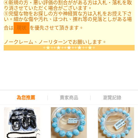
④新規の方・悪い評価の割合ががある方は入札・落札を取
り消させていただく場合がございます。
⑤完璧な物をお探しの方や神経質な方は入札をお控え下さ
い。細かな傷や汚れ、ほつれ、擦れ等の見落としがある場
合は
現状
を優先させて頂きます。
ノークレーム、ノーリターンでお願いします。
+★+
+★+
+★+
+★+
+★+
為您推薦
賣家商品
瀏覽記錄