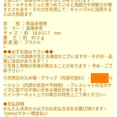
て放たれ、金運を呼び寄せるとも考えられます。
また、ルチルをじっと見つめていると直感力や洞察力が増
すとされます。その力を利用して、ギャンブルに活用する
人は大勢居ます
状 態 ： 新品未使用
カ ラー ： 画像参考
サ イ ズ ： 約 16.9-17.7 mm
重 さ ： 約 97.2 ｇ
原 産 国 ： ブラジル
+
◆◆必ずお読み下さい◆◆
①±1ミリの誤差が生じる場合がございますが、その分、品
質に自信があります！！
②写真と実物の色味が異なることがあります。 予め、ご了
承下さい。
③天然石のため傷、クラック（内部の割れ）、
インク
ル
ージョン（内部の気泡や不純物）、ブレスレットの玉のサ
イズに若干の不揃いがある場合があります。
④インターネット上での取引の特性上ご了承ください。
◆支払詳細
かんたん決済から以下のお支払方法をお選び頂けます。
-Yahoo!マネー/預金払い